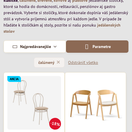
klasické
,
čalúnené
,
drevené
,
kovové
aj
plastové
jedálenské stoličky,
ktoré sa hodia do domácností, reštaurácií, penziónov aj gastro
prevádzok. Vyberte si stoličky, ktoré dokonale doplnia váš jedálenský
stôl a vytvoria príjemnú atmosféru pri každom jedle. V prípade že
hľadáte k stoličkám aj stoly, pozrite si našu ponuku
jedálenských
stolov
Najpredávanejšie
Parametre
Odstrániť všetko
čalúnený
AKCIA
18%