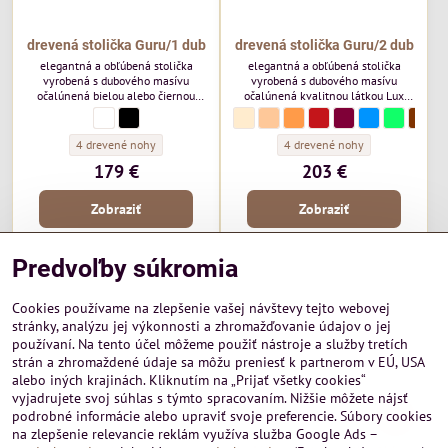
drevená stolička Guru/1 dub
drevená stolička Guru/2 dub
elegantná a obľúbená stolička
elegantná a obľúbená stolička
vyrobená s dubového masívu
vyrobená s dubového masívu
očalúnená bielou alebo čiernou
očalúnená kvalitnou látkou Lux
koženkou, ktorá sa bude vynímať v
alebo Bolton New. Stolička Guru sa
drevená stolička Guru/1 dub - Farebná paleta:
biela
drevená stolička Guru/1 dub - Farebná paleta:
čierna
drevená stolička Guru/2 dub - Farebná pa
smotanová
drevená stolička Guru/2 dub - Fareb
béžová
drevená stolička Guru/2 dub - 
oranžová
drevená stolička Guru/2 d
červená
drevená stolička Gur
bordová
drevená stoličk
modrá
drevená st
zelená
dreve
hned
s
každej jedálni alebo obývačke.
bude vynímať v každej jedálni alebo
obývačke.
drevená stolička Guru/1 dub - Typ kostry:
drevená stolička Guru/2 dub - Typ
4 drevené nohy
4 drevené nohy
179 €
203 €
Zobraziť
Zobraziť
Predvoľby súkromia
Cookies používame na zlepšenie vašej návštevy tejto webovej
stránky, analýzu jej výkonnosti a zhromažďovanie údajov o jej
používaní. Na tento účel môžeme použiť nástroje a služby tretích
strán a zhromaždené údaje sa môžu preniesť k partnerom v EÚ, USA
alebo iných krajinách. Kliknutím na „Prijať všetky cookies“
vyjadrujete svoj súhlas s týmto spracovaním. Nižšie môžete nájsť
4%
podrobné informácie alebo upraviť svoje preferencie. Súbory cookies
na zlepšenie relevancie reklám využíva služba Google Ads –