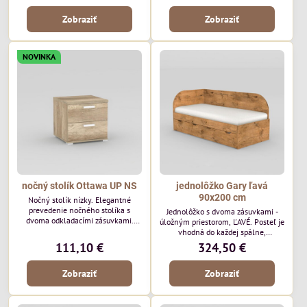
hrúbku 25 mm
Zobraziť
Zobraziť
NOVINKA
nočný stolík Ottawa UP NS
jednolôžko Gary ľavá
90x200 cm
Nočný stolík nízky. Elegantné
prevedenie nočného stolíka s
Jednolôžko s dvoma zásuvkami -
dvoma odkladacími zásuvkami.
úložným priestorom, ĽAVÉ. Posteľ je
Rozmery: š44 x v42,5 x h43 cm.
vhodná do každej spálne,
Materiál: DTD laminovaná, ABS
hosťovskej alebo detskej izby.
111,10 €
324,50 €
hrany 2 mm, vrchná doska má
Vďaka vysokým bočniciam Vás
hrúbku 25 mm
studená stena v noci nebude chladiť
Zobraziť
Zobraziť
a spánok tak bude dlhší. Rozmer
postele: š95 x h205 x v89cm
(43,5cm horná hrana bočnice)