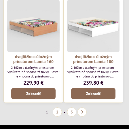
noci spadne z horného lôžka na
zem. Rozmer postele:
š95xd209xv168 cm
dvojlôžko s úložným
dvojlôžko s úložným
priestorom Lamia 160
priestorom Lamia 180
2-lôžko s úložným priestorom -
2-lôžko s úložným priestorom -
vysúvateľné spodné zásuvky. Posteľ
vysúvateľné spodné zásuvky. Posteľ
je vhodná do priestorovo
je vhodná do priestorovo
obmedzených spální. Celková šírka
obmedzených spální. Celková šírka
229,90 €
239,80 €
lôžka je 160 cm. Úložný priestor
lôžka je 180 cm. Úložný priestor
tvoria 4x zásuvky na kolieskach, po
tvoria 4x zásuvky na kolieskach, po
Zobraziť
Zobraziť
dvoch na každej strane. Rozmer
dvoch na každej strane. Rozmer
lôžka: 160x200cm.
lôžka: 180x200cm.
1
2
5