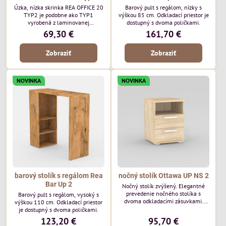
Úzka, nízka skrinka REA OFFICE 20
Barový pult s regálom, nízky s
TYP2 je podobne ako TYP1
výškou 85 cm. Odkladací priestor je
vyrobená z laminovanej
dostupný s dvoma poličkami.
drevotriesky 16 mm a stojí na
69,30 €
161,70 €
elegantných strieborných
nožičkách (2 cm). Tento model sa
Zobraziť
Zobraziť
odlišuje uzamykateľnými
dvierkami, ktoré zaručujú bezpečné
uloženie vašich vecí.
NOVINKA
NOVINKA
barový stolík s regálom Rea
nočný stolík Ottawa UP NS 2
Bar Up 2
Nočný stolík zvýšený. Elegantné
prevedenie nočného stolíka s
Barový pult s regálom, vysoký s
dvoma odkladacími zásuvkami.
výškou 110 cm. Odkladací priestor
Rozmery: š44 x v60 x h43 cm.
je dostupný s dvoma poličkami.
Materiál: DTD laminovaná, ABS
123,20 €
95,70 €
hrany 2 mm, vrchná doska má