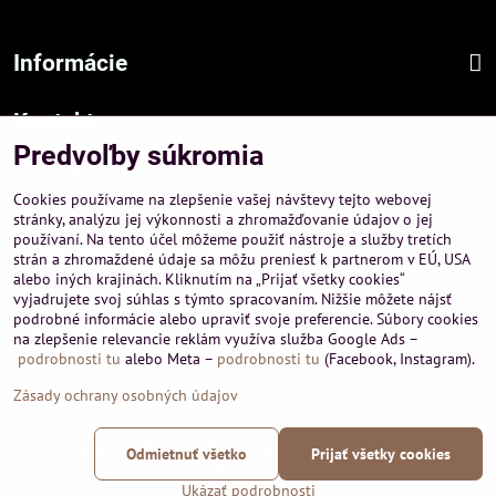
Informácie
Kontakt
Predvoľby súkromia
Sídlo firmy :
A-PEMA, s.r.o.
Cookies používame na zlepšenie vašej návštevy tejto webovej
Hurbanová 3807/21, 03601 Martin
stránky, analýzu jej výkonnosti a zhromažďovanie údajov o jej
používaní. Na tento účel môžeme použiť nástroje a služby tretích
Prevádzka a obchodné informácie :
strán a zhromaždené údaje sa môžu preniesť k partnerom v EÚ, USA
A-PEMA, s.r.o.
alebo iných krajinách. Kliknutím na „Prijať všetky cookies“
Severná 14, 03601 Martin
vyjadrujete svoj súhlas s týmto spracovaním. Nižšie môžete nájsť
podrobné informácie alebo upraviť svoje preferencie. Súbory cookies
+421 911 532545
na zlepšenie relevancie reklám využíva služba Google Ads –
+421 903 807209
podrobnosti tu
alebo Meta –
podrobnosti tu
(Facebook, Instagram).
Zásady ochrany osobných údajov
©
2026
Copyright
Predvoľby súkromia
Zásady ochrany osobných údajov
Odmietnuť všetko
Prijať všetky cookies
Podmienky používania
Ukázať podrobnosti
Vytvorené pomocou:
BiznisWeb.sk