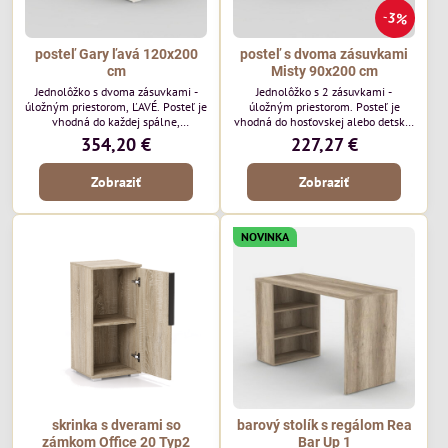
3%
posteľ Gary ľavá 120x200
posteľ s dvoma zásuvkami
cm
Misty 90x200 cm
Jednolôžko s dvoma zásuvkami -
Jednolôžko s 2 zásuvkami -
úložným priestorom, ĽAVÉ. Posteľ je
úložným priestorom. Posteľ je
vhodná do každej spálne,
vhodná do hosťovskej alebo detskej
hosťovskej alebo detskej izby.
izby. Svoje uplatnenie však nájde aj
354,20 €
227,27 €
Vďaka vysokým bočniciam Vás
v ubytovaní či už ide o hotel alebo
studená stena v noci nebude chladiť
chatu, kde je požiadavka na
Zobraziť
Zobraziť
a spánok tak bude dlhší. Rozmer
kvalitné a cenovo dostupné postele.
postele : š125 x h205 x v89cm
Elegantný a jednoduchý dizaj s
(43,5cm horná hrana bočnice)
odkladacím miestom. Rozmer
korpusu: š95 x v43,5 x h205 cm
NOVINKA
skrinka s dverami so
barový stolík s regálom Rea
zámkom Office 20 Typ2
Bar Up 1