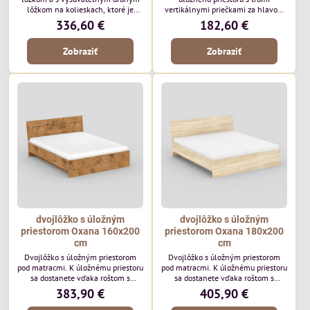
lôžkom na kolieskach, ktoré je
vertikálnymi priečkami za hlavou,
možné úplne vysunúť, alebo
ktoré využijete na opretie alebo na
336,60 €
182,60 €
zasunúť pod posteľ. Elegatné
sušenie oblečenia. Posteľ je vhodná
riešenie do priestorov v ktorých je
do detskej izby ale svoje uplatnenie
Zobraziť
Zobraziť
obmedzené miesto na stále
nájde aj na chate. Rozmer: 95 x
dvojlôžko, ale kde je potrebné mať
210 x 86cm
"po ruke" druhé lôžko. Rozmer
postele: š95 x h205 x v81cm
(43cm horná hrana bočnice)
dvojlôžko s úložným
dvojlôžko s úložným
priestorom Oxana 160x200
priestorom Oxana 180x200
cm
cm
Dvojlôžko s úložným priestorom
Dvojlôžko s úložným priestorom
pod matracmi. K úložnému priestoru
pod matracmi. K úložnému priestoru
sa dostanete vďaka roštom s
sa dostanete vďaka roštom s
pružinami alebo s piestami ktoré za
pružinami alebo s piestami ktoré za
383,90 €
405,90 €
príplatok nájdete v našej ponuke.
príplatok nájdete v našej ponuke.
Posteľ sa predáva v základnom
Posteľ sa predáva v základnom