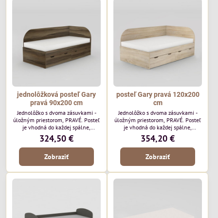
jednolôžková posteľ Gary
posteľ Gary pravá 120x200
pravá 90x200 cm
cm
Jednolôžko s dvoma zásuvkami -
Jednolôžko s dvoma zásuvkami -
úložným priestorom, PRAVÉ. Posteľ
úložným priestorom, PRAVÉ. Posteľ
je vhodná do každej spálne,
je vhodná do každej spálne,
hosťovskej alebo detskej izby.
hosťovskej alebo detskej izby.
324,50 €
354,20 €
Vďaka vysokým bočniciam Vás
Vďaka vysokým bočniciam Vás
studená stena v noci nebude chladiť
studená stena v noci nebude chladiť
Zobraziť
Zobraziť
a spánok tak bude dlhší. Rozmer
a spánok tak bude dlhší. Rozmer
postele: š95 x h205 x v89cm
postele: š125 x h205 x v89cm
(43,5cm horná hrana bočnice)
(43,5cm horná hrana bočnice)