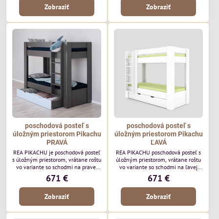
Zobraziť
Zobraziť
prevedení bez roštov a matracov.
prevedení bez roštov a matracov.
Posteľ je vhodná ako manželská
Posteľ je vhodná ako manželská
posteľ do spálne. Vďara širokej
posteľ do spálne. Vďara širokej
škále farieb si každý zákazník
škále farieb si každý zákazník
vyberie posteľ ktorá bude ladiť s
vyberie posteľ ktorá bude ladiť s
interiérom. Rozmery postele: š165
interiérom. Rozmery postele: š185
x d210 x...
x d210 x...
poschodová posteľ s
poschodová posteľ s
úložným priestorom Pikachu
úložným priestorom Pikachu
PRAVÁ
ĽAVÁ
REA PIKACHU je poschodová posteľ
REA PIKACHU poschodová posteľ s
s úložným priestorom, vrátane roštu
úložným priestorom, vrátane roštu
vo variante so schodmi na pravej
vo variante so schodmi na ľavej
strane. Posteľ je vhodná ako do
strane. Posteľ je vhodná ako do
671 €
671 €
detskej izby kde je obmedzený
detskej izby kde je obmedzený
priestor pre dve postele, ale vďaka
priestor pre dve postele, ale vďaka
Zobraziť
Zobraziť
pevnému roštu svoje uplatnenie
pevnému roštu svoje uplatnenie
nájde napríklad v horskej chate.
nájde napríklad v horskej chate.
Rozmer postele: š95xd209xv168
Vďaka dvojitému čelu na hornom
cm
lôžku sa nemusíte báť, že dieťa v