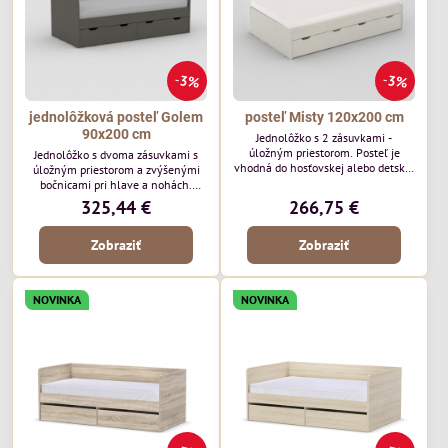
3%
3%
jednolôžková posteľ Golem
posteľ Misty 120x200 cm
90x200 cm
Jednolôžko s 2 zásuvkami -
úložným priestorom. Posteľ je
Jednolôžko s dvoma zásuvkami s
vhodná do hosťovskej alebo detskej
úložným priestorom a zvýšenými
izby. Svoje uplatnenie však nájde aj
bočnicami pri hlave a nohách.
v ubytovaní či už ide o hotel alebo
Pohodlná a pevná posteľ, ktorá sa
325,44 €
266,75 €
chatu, kde je požiadavka na
hodí ako do spálne, tak aj do chaty,
kvalitné a cenovo dostupné postele.
alebo hotela. Rozmer postele: š95 x
Elegantný a jednoduchý dizaj s
Zobraziť
Zobraziť
h205 x v81cm (43cm horná hrana
odkladacím miestom. Rozmer
bočnice)
korpusu: š125 x v43,5 x h205 cm
NOVINKA
NOVINKA