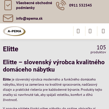
Všeobecné obchodné
0911 532545
podmienky
info​@apema​.sk
105
Elitte
produktov
Elitte – slovenský výrobca kvalitného
domáceho nábytku
Elitte
je slovenský výrobca moderného a funkčného domáceho
nábytku, ktorý sa zameriava na kvalitné spracovanie, nadčasový
dizajn a praktické riešenia pre každodenné bývanie. Produkty tejto
značky sú navrhnuté tak, aby spájali estetiku, komfort a dlhú
životnosť.
V ponuke nájdete široký výber nábytku do spálne, obývačky aj