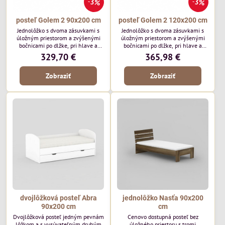
3%
3%
posteľ Golem 2 90x200 cm
posteľ Golem 2 120x200 cm
Jednolôžko s dvoma zásuvkami s
Jednolôžko s dvoma zásuvkami s
úložným priestorom a zvýšenými
úložným priestorom a zvýšenými
bočnicami po dlžke, pri hlave a
bočnicami po dlžke, pri hlave a
nohách. Pohodlná a pevná posteľ,
nohách. Pohodlná a pevná posteľ,
329,70 €
365,98 €
ktorá sa hodí ako do spálne, tak aj
ktorá sa hodí ako do spálne, tak aj
do chaty, alebo hotela. Rozmer
do chaty, alebo hotela. Rozmer
Zobraziť
Zobraziť
postele: š95 x h205 x v81cm
postele: š126 x h205 x v81cm
(43cm horná hrana bočnice)
(43cm horná hrana bočnice)
dvojlôžková posteľ Abra
jednolôžko Nasťa 90x200
90x200 cm
cm
Dvojlôžková posteľ jedným pevnám
Cenovo dostupná posteľ bez
lôžkom a s vysúvateľným druhým
úložného priestoru s tromi