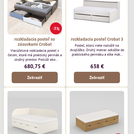
3%
rozkladacia posteľ so
rozkladacia posteľ Crobat 3
zásuvkami Crobat
Posteľ, ktorú viete rozložiť na
dvojlôžko. Druhý matrac odložíte do
Viacúčelová rozkladacia posteľ s
praktického perináku a ešte máte
čelom, ktorá má praktický perinák a
dostatok ďalšieho úložného
úložný priestor. Poslúži ako
priestoru v dvoch šuflíkoch.
jednolôžko s rozmerom 90x200 cm,
680,75 €
638 €
alebo ako pohodlná manželská
posteľ s rozmermi 170x200 cm. To
Zobraziť
Zobraziť
je REA CROBAT. Mnohostranne
využiteľná posteľ, ktorá šetrí váš
priestor.