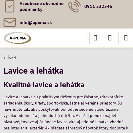
Všeobecné obchodné
0911 532545
podmienky
info​@apema​.sk
Úvod
Lavice a lehátka
Kvalitné lavice a lehátka
Lavice a lehátka sú praktickým riešením pre čakárne, zdravotnícke
zariadenia, školy, úrady, športoviská, šatne aj verejné priestory. Sú
navrhnuté tak, aby poskytovali pohodlné sedenie alebo ležanie,
vysokú odolnosť a jednoduchú údržbu. V našej ponuke nájdete
plastové, kovové aj čalúnené lavice, ako aj odolné lehátka vhodné
pre interiér aj exteriér. Ak hľadáte záhradný nábytok ktorý doplníte k