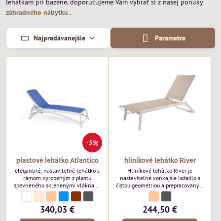
lehátkam pri bazéne, doporučujeme Vám vybrať si z našej ponuky
záhradného nábytku
.
Najpredávanejšie
Parametre
5%
plastové lehátko Atlantico
hliníkové lehátko River
elegantné, nastaviteľné lehátko s
Hliníkové lehátko River je
rámom vyrobeným z plastu
nastaviteľné vonkajšie ležadlo s
spevneného sklenenými vláknami
čistou geometriou a prepracovaným
s UV aditívom. Poťah lehátka s
dizajnom, ideálnym pre
plastové lehátko Atlantico - Farebná paleta:
biela
plastové lehátko Atlantico - Farebná paleta:
smotanová
plastové lehátko Atlantico - Farebná paleta:
béžová
plastové lehátko Atlantico - Farebná paleta:
modrá
plastové lehátko Atlantico - Farebná paleta:
hnedá
plastové lehátko Atlantico - Farebná paleta:
antracitová
hliníkové lehátko River - F
béžová
hliníkové lehátko Rive
antracitová
priedušnej textílie. Polohovateľná
profesionálne relaxačné priestory.
(v 4 polohách) chrbtová opierka.
Jeho elegantný a jednoduchý tvar
340,03 €
244,50 €
mu dodávajú moderný a