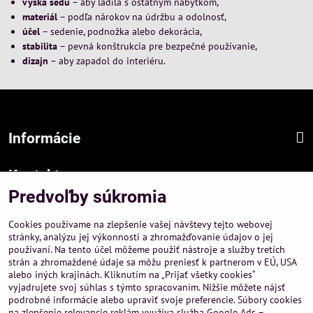
výška sedu
– aby ladila s ostatným nábytkom,
materiál
– podľa nárokov na údržbu a odolnosť,
účel
– sedenie, podnožka alebo dekorácia,
stabilita
– pevná konštrukcia pre bezpečné používanie,
dizajn
– aby zapadol do interiéru.
Informácie
Kontakt
Predvoľby súkromia
Sídlo firmy :
A-PEMA, s.r.o.
Cookies používame na zlepšenie vašej návštevy tejto webovej
Hurbanová 3807/21, 03601 Martin
stránky, analýzu jej výkonnosti a zhromažďovanie údajov o jej
používaní. Na tento účel môžeme použiť nástroje a služby tretích
Prevádzka a obchodné informácie :
strán a zhromaždené údaje sa môžu preniesť k partnerom v EÚ, USA
A-PEMA, s.r.o.
alebo iných krajinách. Kliknutím na „Prijať všetky cookies“
Severná 14, 03601 Martin
vyjadrujete svoj súhlas s týmto spracovaním. Nižšie môžete nájsť
podrobné informácie alebo upraviť svoje preferencie. Súbory cookies
+421 911 532545
na zlepšenie relevancie reklám využíva služba Google Ads –