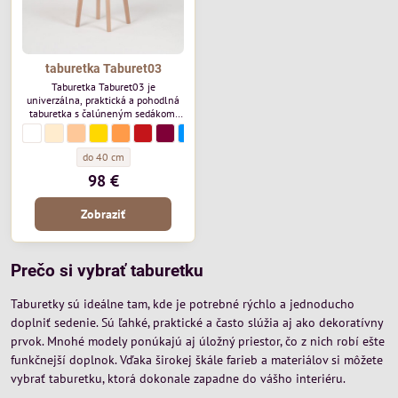
taburetka Taburet03
Taburetka Taburet03 je
univerzálna, praktická a pohodlná
taburetka s čalúneným sedákom,
vhodná do domácností, reštaurácií,
taburetka Taburet03 - Farebná paleta:
biela
taburetka Taburet03 - Farebná paleta:
smotanová
taburetka Taburet03 - Farebná paleta:
béžová
taburetka Taburet03 - Farebná paleta:
žltá
taburetka Taburet03 - Farebná paleta:
oranžová
taburetka Taburet03 - Farebná paleta:
červená
taburetka Taburet03 - Farebná paleta:
bordová
taburetka Taburet03 - Farebná paleta:
modrá
taburetka Taburet03 - Farebná paleta:
tmavomodrá
taburetka Taburet03 - Farebná paleta
tyrkysová
taburetka Taburet03 - Farebná p
zelená
taburetka Taburet03 - Fare
hnedá
taburetka Taburet03 - 
sivá
taburetka Taburet
antracitová
taburetka Ta
čierna
kuchýň, barov aj spoločenských
priestorov. Vďaka svojmu
taburetka Taburet03 - Šírka sedáku:
do 40 cm
jednoduchému dizajnu a pevnej
98 €
konštrukcii ponúka spoľahlivé
sedenie pri každodennom
používaní.
Zobraziť
Prečo si vybrať taburetku
Taburetky sú ideálne tam, kde je potrebné rýchlo a jednoducho
doplniť sedenie. Sú ľahké, praktické a často slúžia aj ako dekoratívny
prvok. Mnohé modely ponúkajú aj úložný priestor, čo z nich robí ešte
funkčnejší doplnok. Vďaka širokej škále farieb a materiálov si môžete
vybrať taburetku, ktorá dokonale zapadne do vášho interiéru.