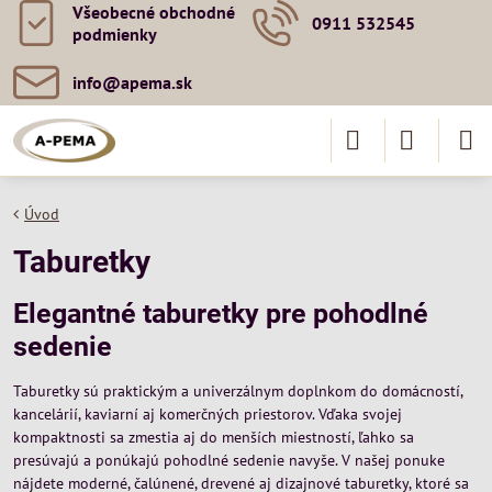
Všeobecné obchodné
0911 532545
podmienky
info​@apema​.sk
Úvod
Taburetky
Elegantné taburetky pre pohodlné
sedenie
Taburetky sú praktickým a univerzálnym doplnkom do domácností,
kancelárií, kaviarní aj komerčných priestorov. Vďaka svojej
kompaktnosti sa zmestia aj do menších miestností, ľahko sa
presúvajú a ponúkajú pohodlné sedenie navyše. V našej ponuke
nájdete moderné, čalúnené, drevené aj dizajnové taburetky, ktoré sa