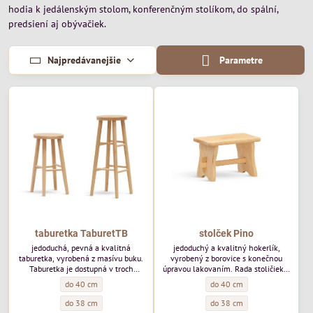
hodia k jedálenským stolom, konferenčným stolíkom, do spální,
predsiení aj obývačiek.
Najpredávanejšie
Parametre
taburetka TaburetTB
stolček Pino
jedoduchá, pevná a kvalitná
jedoduchý a kvalitný hokerlík,
taburetka, vyrobená z masívu buku.
vyrobený z borovice s konečnou
Taburetka je dostupná v troch
úpravou lakovaním. Rada stoličiek a
veľkostiach. Sedák je masív buku, s
stolov Pino je vyrobená z
taburetka TaburetTB - Šírka sedáku:
stolček Pino - Šírka sedáku:
do 40 cm
do 40 cm
priemerom 30cm. Operadlo : bez
borovicového masívu a zaujme tak v
operadla
každom interiéri v ktorom dominuje
taburetka TaburetTB - Hĺbka sedáku:
stolček Pino - Hĺbka sedáku:
do 38 cm
do 38 cm
dreven