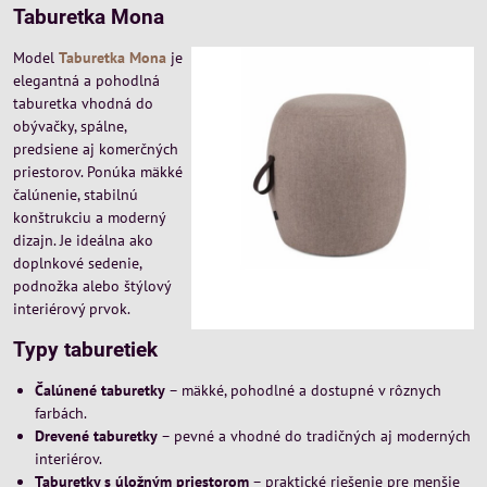
Taburetka Mona
Model
Taburetka Mona
je
elegantná a pohodlná
taburetka vhodná do
obývačky, spálne,
predsiene aj komerčných
priestorov. Ponúka mäkké
čalúnenie, stabilnú
konštrukciu a moderný
dizajn. Je ideálna ako
doplnkové sedenie,
podnožka alebo štýlový
interiérový prvok.
Typy taburetiek
Čalúnené taburetky
– mäkké, pohodlné a dostupné v rôznych
farbách.
Drevené taburetky
– pevné a vhodné do tradičných aj moderných
interiérov.
Taburetky s úložným priestorom
– praktické riešenie pre menšie