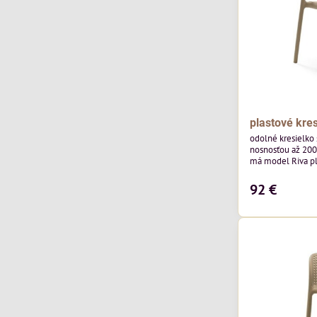
plastové kres
odolné kresielko
nosnosťou až 200
má model Riva pl
stoličky je z pol
vláknom.
92 €