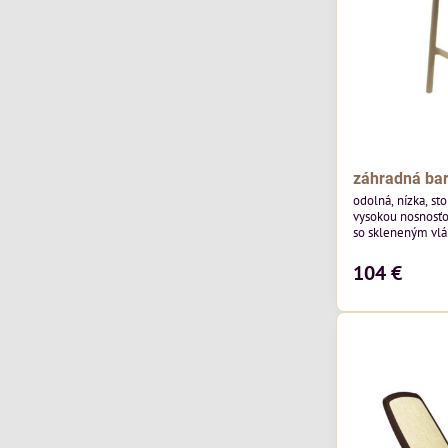
záhradná bar
odolná, nízka, st
vysokou nosnosťo
so skleneným vlá
operadlo a sedák
104 €