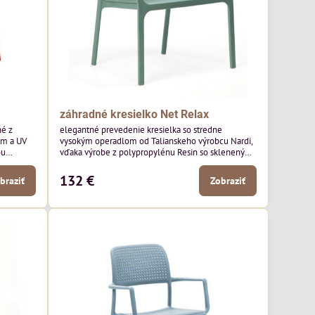
záhradné kresielko Net Relax
né z
elegantné prevedenie kresielka so stredne
om a UV
vysokým operadlom od Talianskeho výrobcu Nardi,
ou
vďaka výrobe z polypropylénu Resin so skleneným
vláknom a UV aditívom je veľmi odolné, s vysokou
nosnosťou a v
132 €
braziť
Zobraziť