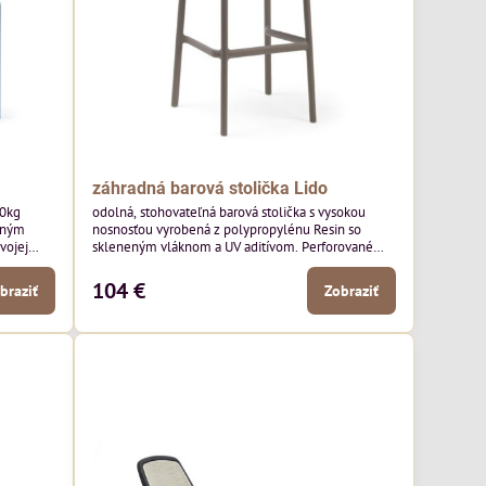
záhradná barová stolička Lido
00kg
odolná, stohovateľná barová stolička s vysokou
eným
nosnosťou vyrobená z polypropylénu Resin so
vojej
skleneným vláknom a UV aditívom. Perforované
ch
operadlo a sedák.
104 €
braziť
Zobraziť