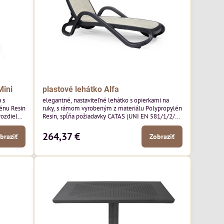
Mini
plastové lehátko Alfa
 s
elegantné, nastaviteľné lehátko s opierkami na
énu Resin
ruky, s rámom vyrobeným z materiálu Polypropylén
rozdiel
Resin, spĺňa požiadavky CATAS (UNI EN 581/1/2/3;
adlo a
UNI EN 1022) testu, čo je test na nosnosť 200kg.
264,37 €
braziť
Zobraziť