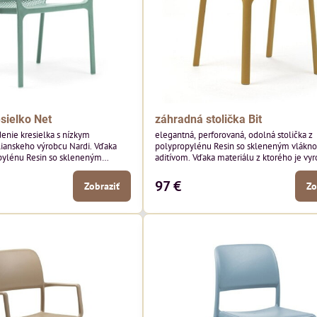
sielko Net
záhradná stolička Bit
enie kresielka s nízkym
elegantná, perforovaná, odolná stolička z
nskeho výrobcu Nardi. Vďaka
polypropylénu Resin so skleneným vlákn
pylénu Resin so skleneným
aditívom. Vďaka materiálu z ktorého je vy
tívom je veľmi odolné,
vhodná na použitie do exteriéru, či k baz
do reštaur
97 €
Zobraziť
Zo