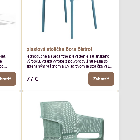
plastová stolička Bora Bistrot
Net
jednoduché a elegantné prevedenie Talianskeho
ké
výrobcu, vďaka výrobe z polypropylénu Resin so
 od
skleneným vláknom a UV aditívom je stolička veľmi
odolná, s vysokou nosnosťou. Vhodná do reštaurácií
a kavi
77 €
braziť
Zobraziť