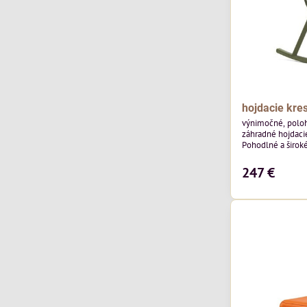
hojdacie kres
výnimočné, poloh
záhradné hojdacie
Pohodlné a široké
polypropylénu R
aditívom.
247 €