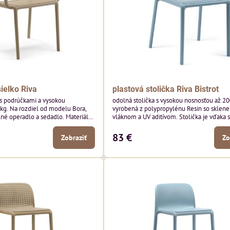
ielko Riva
plastová stolička Riva Bistrot
 s podrúčkami a vysokou
odolná stolička s vysokou nosnosťou až 2
kg. Na rozdiel od modelu Bora,
vyrobená z polypropylénu Resin so sklen
né operadlo a sedadlo. Materiál
vláknom a UV aditívom. Stolička je vďaka s
ypropylénu Resin so skleneným
odolnosti vhodná na použitie v celoročný
prevádzach reštaurácií.
83 €
Zobraziť
Zo