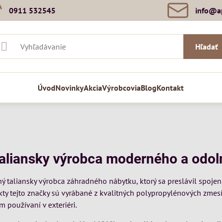
0911 532545
info​@a
Hľadať
Úvod
Novinky
Akcia
Výrobcovia
Blog
Kontakt
taliansky výrobca moderného a odo
ý taliansky výrobca záhradného nábytku, ktorý sa preslávil spoj
kty tejto značky sú vyrábané z kvalitných polypropylénových zmes
m používaní v exteriéri.