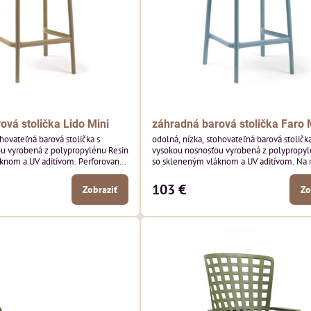
ová stolička Lido Mini
záhradná barová stolička Faro 
ohovateľná barová stolička s
odolná, nízka, stohovateľná barová stolička
u vyrobená z polypropylénu Resin
vysokou nosnosťou vyrobená z polypropyl
knom a UV aditívom. Perforované
so skleneným vláknom a UV aditívom. Na 
.
od modelu Lido má model Faro plné oper
sedák.
103 €
Zobraziť
Zo