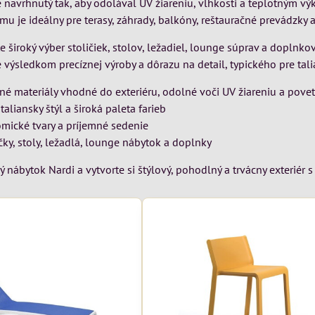
 navrhnutý tak, aby odolával UV žiareniu, vlhkosti a teplotným v
mu je ideálny pre terasy, záhrady, balkóny, reštauračné prevádzky a
 široký výber stoličiek, stolov, ležadiel, lounge súprav a doplnkov,
 výsledkom precíznej výroby a dôrazu na detail, typického pre tali
né materiály vhodné do exteriéru, odolné voči UV žiareniu a pov
aliansky štýl a široká paleta farieb
mické tvary a príjemné sedenie
čky, stoly, ležadlá, lounge nábytok a doplnky
 nábytok Nardi a vytvorte si štýlový, pohodlný a trvácny exteriér 