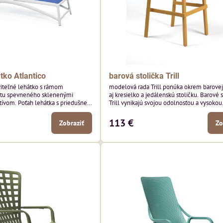
tko Atlantico
barová stolička Trill
viteľné lehátko s rámom
modelová rada Trill ponúka okrem barovej 
stu spevneného sklenenými
aj kresielko a jedálenskú stoličku. Barové s
tívom. Poťah lehátka s priedušnej
Trill vynikajú svojou odolnosťou a vysokou
ateľná (v 4 polohách) chrbtová
nosnosťou až 150 kg. Zošikmené operadlo
zaoblené sedadlo umožňuje rýchle schnu
113 €
Zobraziť
Zo
stoličky po daždivých dňoch.