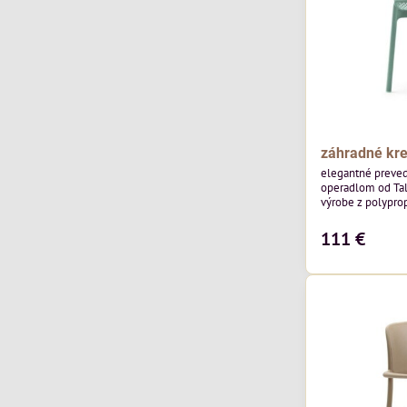
záhradné kre
elegantné preved
operadlom od Talia
výrobe z polypro
vláknom a UV adi
111 €