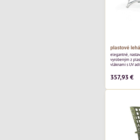
plastové lehá
elegantné, nasta
vyrobeným z pla
vláknami s UV adi
textílie. Polohov
opierka.
357,93 €