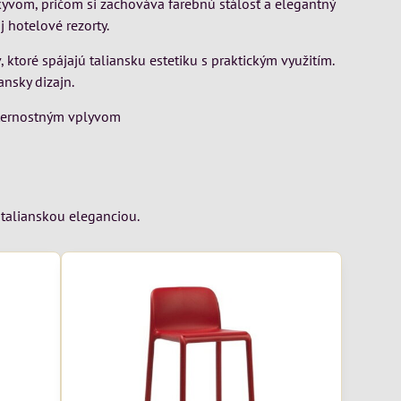
ýkyvom, pričom si zachováva farebnú stálosť a elegantný
j hotelové rezorty.
 ktoré spájajú taliansku estetiku s praktickým využitím.
ansky dizajn.
eternostným vplyvom
s talianskou eleganciou.