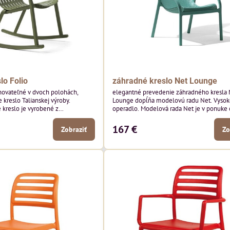
lo Folio
záhradné kreslo Net Lounge
ovateľné v dvoch polohách,
elegantné prevedenie záhradného kresla 
 kreslo Talianskej výroby.
Lounge dopĺňa modelovú radu Net. Vyso
 kreslo je vyrobené z
operadlo. Modelová rada Net je v ponuke
esin so skleneným vláknom a UV
Talianskeho výrobcu Nardi
167 €
Zobraziť
Zo