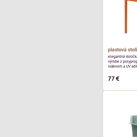
plastová stol
elegantná stoličk
výrobe z polypro
vláknom a UV adit
vysokou nosnosťo
77 €