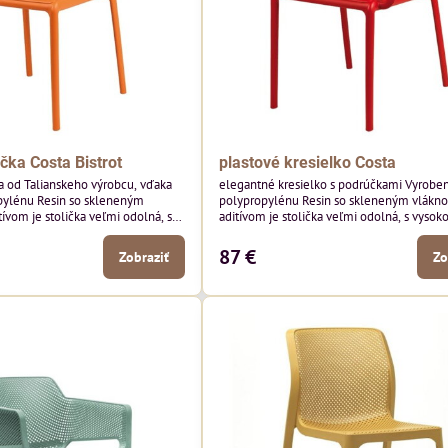
ička Costa Bistrot
plastové kresielko Costa
a od Talianskeho výrobcu, vďaka
elegantné kresielko s podrúčkami Vyrobe
pylénu Resin so skleneným
polypropylénu Resin so skleneným vlákn
ívom je stolička veľmi odolná, s
aditívom je stolička veľmi odolná, s vysok
u. Vhodná aj do exteriéru.
nosnosťou. Vhodná aj do exteriéru.
87 €
Zobraziť
Zo