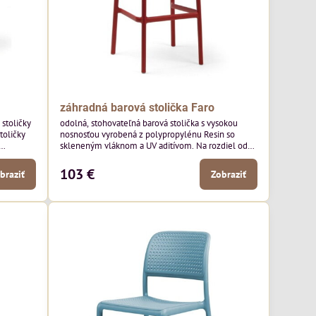
záhradná barová stolička Faro
stoličky
odolná, stohovateľná barová stolička s vysokou
toličky
nosnosťou vyrobená z polypropylénu Resin so
skleneným vláknom a UV aditívom. Na rozdiel od
 a
modelu Lido má model Faro plné operadlo a
tie
sedák.
103 €
braziť
Zobraziť