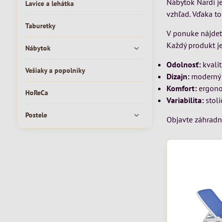
Nábytok Nardi je
Lavice a lehátka
vzhľad. Vďaka to
Taburetky
V ponuke nájdete
Každý produkt je
Nábytok
Odolnosť:
kvalit
Vešiaky a popolníky
Dizajn:
moderný t
Komfort:
ergono
HoReCa
Variabilita:
stoli
Postele
Objavte záhradný