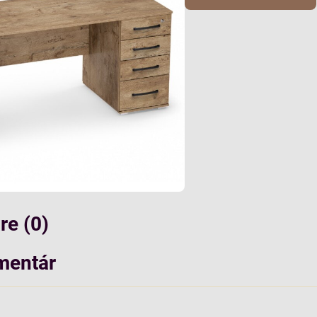
e (0)
mentár