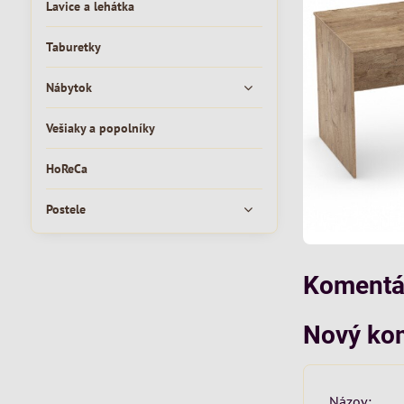
Lavice a lehátka
Taburetky
Nábytok
Vešiaky a popolníky
HoReCa
Postele
Komentár
Nový ko
Názov: