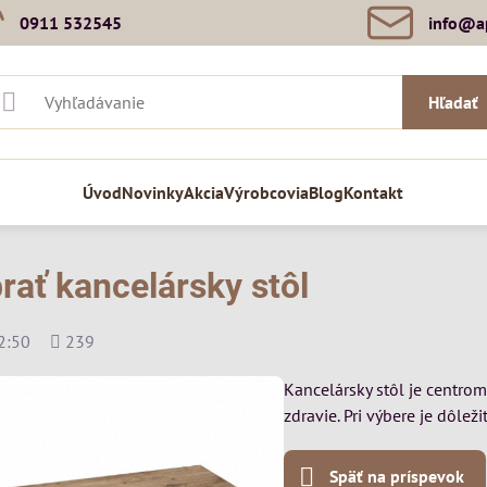
0911 532545
info​@a
Hľadať
Úvod
Novinky
Akcia
Výrobcovia
Blog
Kontakt
rať kancelársky stôl
Počet
2:50
239
zobrazení
Kancelársky stôl je centrom
zdravie. Pri výbere je dôleži
Späť na príspevok