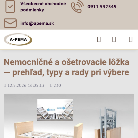
Všeobecné obchodné
0911 532545
podmienky
info​@apema​.sk
Nemocničné a ošetrovacie lôžka
— prehľad, typy a rady pri výbere
Pridané
Počet
12.5.2026 16:05:13
230
zobrazení