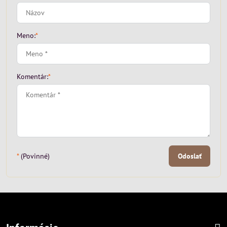
Meno:
*
Komentár:
*
*
(Povinné)
Odoslať