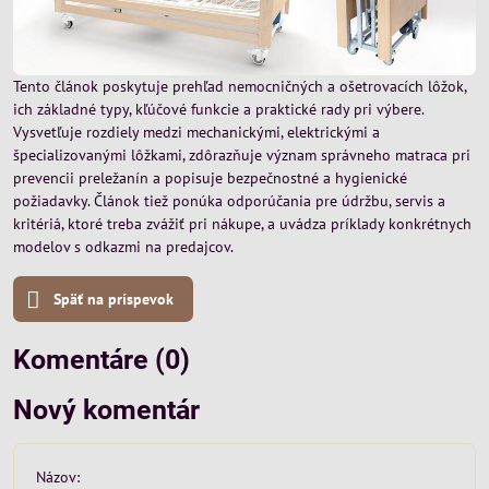
Tento článok poskytuje prehľad nemocničných a ošetrovacích lôžok,
ich základné typy, kľúčové funkcie a praktické rady pri výbere.
Vysvetľuje rozdiely medzi mechanickými, elektrickými a
špecializovanými lôžkami, zdôrazňuje význam správneho matraca pri
prevencii preležanín a popisuje bezpečnostné a hygienické
požiadavky. Článok tiež ponúka odporúčania pre údržbu, servis a
kritériá, ktoré treba zvážiť pri nákupe, a uvádza príklady konkrétnych
modelov s odkazmi na predajcov.
Späť na príspevok
Komentáre (0)
Nový komentár
Názov: