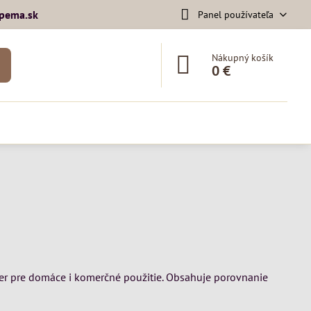
pema​.sk
Panel používateľa
Nákupný košík
0 €
ýber pre domáce i komerčné použitie. Obsahuje porovnanie