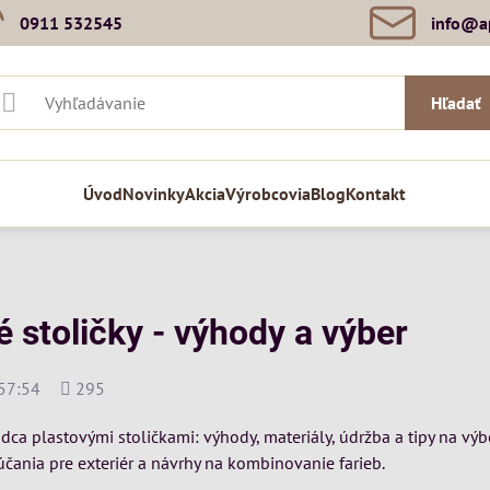
0911 532545
info​@a
Hľadať
Úvod
Novinky
Akcia
Výrobcovia
Blog
Kontakt
é stoličky - výhody a výber
Počet
57:54
295
zobrazení
odca plastovými stoličkami: výhody, materiály, údržba a tipy na v
čania pre exteriér a návrhy na kombinovanie farieb.