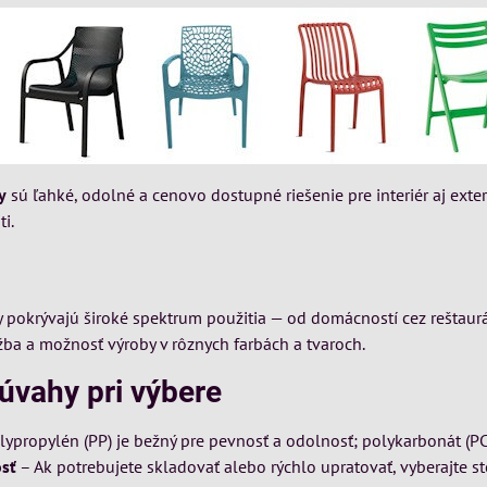
y
sú ľahké, odolné a cenovo dostupné riešenie pre interiér aj exter
i.
y pokrývajú široké spektrum použitia — od domácností cez reštaur
ba a možnosť výroby v rôznych farbách a tvaroch.
úvahy pri výbere
lypropylén (PP) je bežný pre pevnosť a odolnosť; polykarbonát (PC
sť
– Ak potrebujete skladovať alebo rýchlo upratovať, vyberajte sto