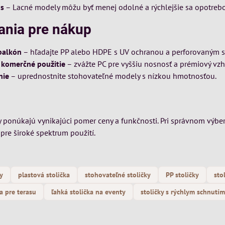
us
– Lacné modely môžu byť menej odolné a rýchlejšie sa opotreb
ania pre nákup
 balkón
– hľadajte PP alebo HDPE s UV ochranou a perforovaným 
a komerčné použitie
– zvážte PC pre vyššiu nosnosť a prémiový vzh
nie
– uprednostnite stohovateľné modely s nízkou hmotnosťou.
y ponúkajú vynikajúci pomer ceny a funkčnosti. Pri správnom výber
pre široké spektrum použití.
ky
plastová stolička
stohovateľné stoličky
PP stoličky
sto
a pre terasu
ľahká stolička na eventy
stoličky s rýchlym schnutí