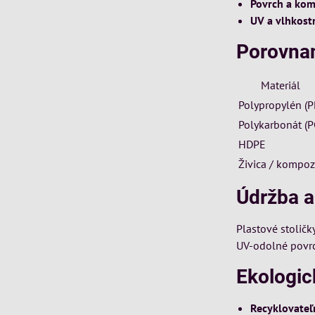
Povrch a kom
UV a vlhkost
Porovnan
Materiál
Polypropylén (P
Polykarbonát (P
HDPE
Živica / kompoz
Údržba a
Plastové stoličk
UV-odolné povrc
Ekologick
Recyklovateľ