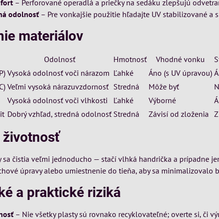
fort
– Perforované operadlá a priečky na sedáku zlepšujú odvetran
ná odolnosť
– Pre vonkajšie použitie hľadajte UV stabilizované a
ie materiálov
Odolnosť
Hmotnosť
Vhodné vonku
S
P)
Vysoká odolnosť voči nárazom
Ľahké
Áno (s UV úpravou)
Á
C)
Veľmi vysoká nárazuvzdornosť
Stredná
Môže byť
N
Vysoká odolnosť voči vlhkosti
Ľahké
Výborné
Á
it
Dobrý vzhľad, stredná odolnosť
Stredná
Závisí od zloženia
Z
 životnosť
y sa čistia veľmi jednoducho — stačí vlhká handrička a prípadne j
hové úpravy alebo umiestnenie do tieňa, aby sa minimalizovalo bl
é a praktické riziká
nosť
– Nie všetky plasty sú rovnako recyklovateľné; overte si, či 