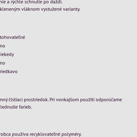
ie a rýchle schnutie po daždi.
 skleneným vláknom vystužené varianty.
tohovateľné
no
iekedy
no
riedkavo
emný čistiaci prostriedok. Pri vonkajšom použití odporúčame
ednutie farieb.
výrobca používa recyklovateľné polyméry.