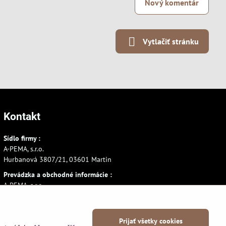
Nový komentár
Vytlačiť stránku
Kontakt
Sídlo firmy :
A-PEMA, s.r.o.
Hurbanová 3807/21, 03601 Martin
Prevádzka a obchodné informácie :
A-PEMA, s.r.o.
Severná 14, 03601 Martin
+421 911 532545
Prijať všetky cookies
+421 903 807209