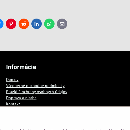
Bluesky
Pinterest
Reddit
LinkedIn
WhatsApp
E-
mail
Informácie
Domov
Všeobecné obchodné podmienky
Pravidlá ochrany osobných údajov
Doprava a platba
Kontakt
Blog