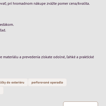
ovať; pri hromadnom nákupe zvážte pomer cena/kvalita.
sedákom.
ľad.
e materiálu a prevedenia získate odolné, ľahké a praktické
ličky do exteriéru
perforované operadlo
m