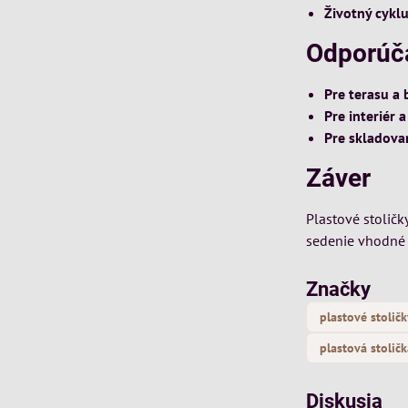
Životný cykl
Odporúč
Pre terasu a
Pre interiér 
Pre skladova
Záver
Plastové stoličk
sedenie vhodné 
Značky
plastové stolič
plastová stoličk
Diskusia