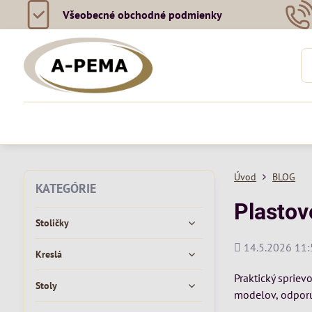
Všeobecné obchodné podmienky
Úvod
BLOG
KATEGÓRIE
Plastov
Stoličky
Pridané
14.5.2026 11:
Kreslá
Praktický spriev
Stoly
modelov, odporú