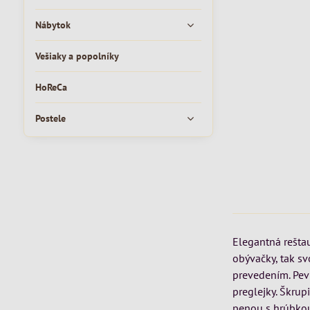
Nábytok
Vešiaky a popolníky
HoReCa
Postele
Elegantná reštau
obývačky, tak sv
prevedením. Pev
preglejky. Škru
penou s hrúbkou