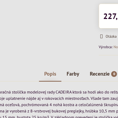
227
Otázka
Výrobca:
No
Popis
Farby
Recenzie
0
račná stolička modelovej rady CADEIRA ktorá sa hodí ako do rešta
oje uplatnenie nájde aj v rokovacích miestnosťach. Všade tam zau
ná oceľová, pochrómovaná 4 nohá kostra a celočalúnená škrupin
pina je vyrobená z 8-vrstvovej bukovej preglejky, hrúbka 10,5 mm
 15 mm, hustota 25 kg/m3. V základnom prevedení je stolička v