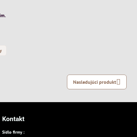
ím.
y
Nasledujúci produkt
Kontakt
Sídlo firmy :