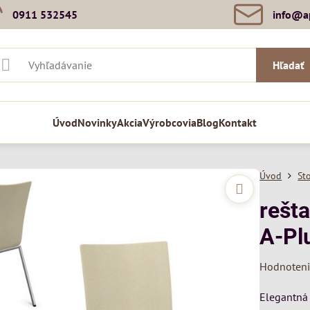
0911 532545
info​@a
Hľadať
Úvod
Novinky
Akcia
Výrobcovia
Blog
Kontakt
Úvod
St
rešt
A-Pl
Hodnoten
Elegantná 