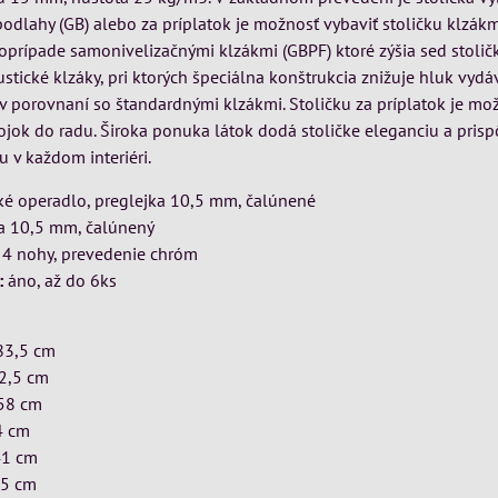
dlahy (GB) alebo za príplatok je možnosť vybaviť stoličku klzákm
prípade samonivelizačnými klzákmi (GBPF) ktoré zýšia sed stoličk
stické klzáky, pri ktorých špeciálna konštrukcia znižuje hluk vyd
v porovnaní so štandardnými klzákmi. Stoličku za príplatok je mož
jok do radu. Široka ponuka látok dodá stoličke eleganciu a prisp
 v každom interiéri.
é operadlo, preglejka 10,5 mm, čalúnené
a 10,5 mm, čalúnený
 4 nohy, prevedenie chróm
:
áno, až do 6ks
 83,5 cm
52,5 cm
 58 cm
4 cm
41 cm
45 cm