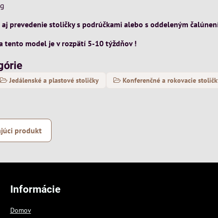
kg
j prevedenie stoličky s podrúčkami alebo s oddeleným čalúnen
a tento model je v rozpätí 5-10 týždňov !
górie
Jedálenské a plastové stoličky
Konferenčné a rokovacie stoličk
júci produkt
Informácie
Domov