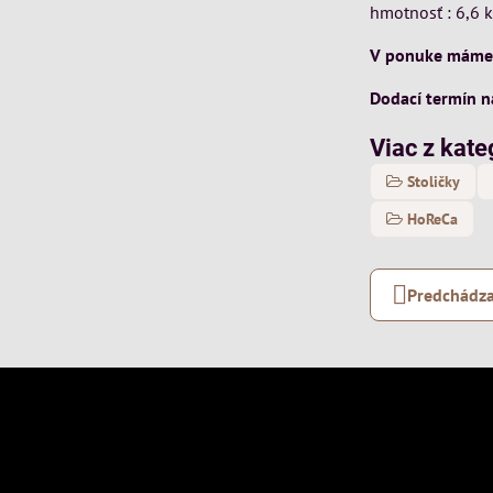
hmotnosť : 6,6 
V ponuke máme a
Dodací termín n
Viac z kate
Stoličky
HoReCa
Predchádza