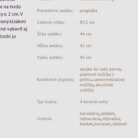
i na tvrdú
Prevedenie sedáku:
preglejka
y o 2 cm. V
ávaný klzákmi
Celková výška:
83,5 cm
né vybaviť aj
Šírka sedáku:
44 cm
ôsobí ju
Hĺbka sedáku:
41 cm
Výška sedáku:
45 cm
spojka do radu pevná
,
plastové nožičky s
Komfortné doplnky:
plsťou
,
samonivelizačné
nožičky
,
akustické
nožičky
Typ kostry:
4 kovové nohy
kancelária
,
jedáleň
,
Určenie:
reštaurácia
,
obývačka
,
banket
,
kaviareň
,
čakáreň