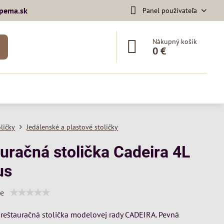
pema​.sk
Panel používateľa
Nákupný košík
0 €
oličky
Jedálenské a plastové stoličky
auračná stolička Cadeira 4L
us
ie
reštauračná stolička modelovej rady CADEIRA. Pevná