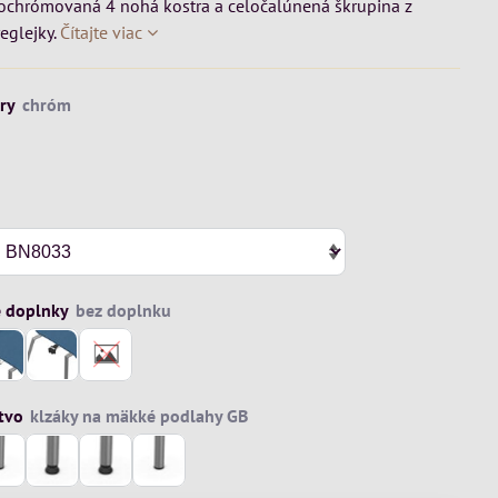
pochrómovaná 4 nohá kostra a celočalúnená škrupina z
eglejky.
Čítajte viac
ry
 doplnky
tvo