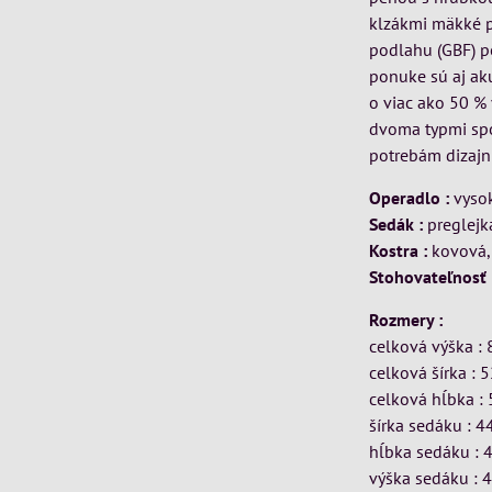
klzákmi mäkké po
podlahu (GBF) po
ponuke sú aj aku
o viac ako 50 % 
dvoma typmi spo
potrebám dizajnu
Operadlo :
vysok
Sedák :
preglejk
Kostra :
kovová,
Stohovateľnosť 
Rozmery :
celková výška :
celková šírka : 
celková hĺbka :
šírka sedáku : 4
hĺbka sedáku : 
výška sedáku : 