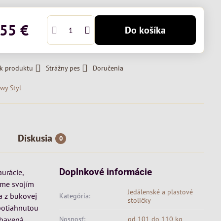
,55 €
Do košíka
 k produktu
Strážny pes
Doručenia
wy Styl
Diskusia
0
Doplnkové informácie
urácie,
jme svojím
Jedálenské a plastové
a z bukovej
Kategória:
stoličky
 potiahnutou
ybavená
Nosnosť:
od 101 do 110 kg