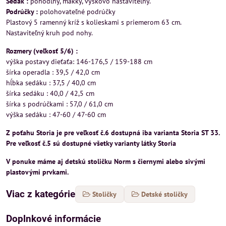
Sedák :
pohodlný, mäkký, výškovo nastaviteľný.
Podrúčky :
polohovateľné podrúčky
Plastový 5 ramenný kríž s kolieskami s priemerom 63 cm.
Nastaviteľný kruh pod nohy.
Rozmery (veľkosť 5/6) :
výška postavy dieťaťa: 146-176,5 / 159-188 cm
šírka operadla : 39,5 / 42,0 cm
hĺbka sedáku : 37,5 / 40,0 cm
šírka sedáku : 40,0 / 42,5 cm
šírka s podrúčkami : 57,0 / 61,0 cm
výška sedáku : 47-60 / 47-60 cm
Z poťahu Storia je pre veľkosť č.6 dostupná iba varianta Storia ST 33.
Pre veľkosť č.5 sú dostupné všetky varianty látky Storia
V ponuke máme aj detskú stoličku Norm s čiernymi alebo sivými
plastovými prvkami.
Viac z kategórie
Stoličky
Detské stoličky
Doplnkové informácie