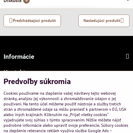
Diskusia
0
Predchádzajúci produkt
Nasledujúci produkt
Informácie
Kontakt
Predvoľby súkromia
Sídlo firmy :
A-PEMA, s.r.o.
Cookies používame na zlepšenie vašej návštevy tejto webovej
Hurbanová 3807/21, 03601 Martin
stránky, analýzu jej výkonnosti a zhromažďovanie údajov o jej
používaní. Na tento účel môžeme použiť nástroje a služby tretích
Prevádzka a obchodné informácie :
strán a zhromaždené údaje sa môžu preniesť k partnerom v EÚ, USA
A-PEMA, s.r.o.
alebo iných krajinách. Kliknutím na „Prijať všetky cookies“
Severná 14, 03601 Martin
vyjadrujete svoj súhlas s týmto spracovaním. Nižšie môžete nájsť
podrobné informácie alebo upraviť svoje preferencie. Súbory cookies
+421 911 532545
na zlepšenie relevancie reklám využíva služba Google Ads –