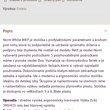
Výrobca:
Entelo
Popis
Norm White WKP je stolička s profylaktickými parametrami a kruhom
pod nohy, ktoré sú zodpovedné za udržanie správneho držania a
podporu tela študenta. Na rozdiel od modelu Petit je model Norm
vybavená pevnými podrúčkami. S polohovateľnými podrúčkami
máme v ponuke model Duo. Vyznačuje sa rôznorodosťou farieb a je
založená na najobľúbenejších farbách, ktoré si vybrali najmladší
používatelia. Dokončovanie prešitia bielym kédrom zdôrazňuje tvar
sedadla a operadla. Ide o modernú a ergonomickú otočnú stoličku
ideálnu do detskej izby. Škrupina je namontovaná na otočnom ráme
s nastaviteľnou výškou sedadla pomocou plynového piestu. Stolička
je dostupná vo veľkostiach 5 a 6. Biele plasty
Operadlo :
stredne vysoké, ergonomicky tvarované. Výška (5/6)
390/425 mm, bez hlavovej opierky