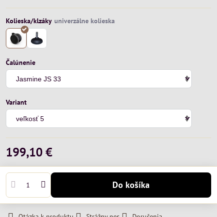
Kolieska/klzáky
Čalúnenie
Variant
199,10 €
Do košíka
Otázka k produktu
Strážny pes
Doručenia