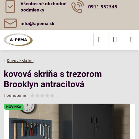
Všeobecné obchodné
0911 532545
podmienky
info​@apema​.sk
Kovové skrine
kovová skriňa s trezorom
Brooklyn antracitová
Hodnotenie
NOVINKA