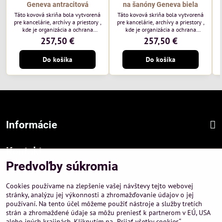
Geneva antracitová
na šanóny Geneva biela
Táto kovová skriňa bola vytvorená
Táto kovová skriňa bola vytvorená
pre kancelárie, archívy a priestory ,
pre kancelárie, archívy a priestory ,
kde je organizácia a ochrana
kde je organizácia a ochrana
dokumentov kľúčová. Vďaka
dokumentov kľúčová. Vďaka
257,50 €
257,50 €
minimalistickému dizajnu sa
minimalistickému dizajnu sa
perfektne hodí do klasických aj
perfektne hodí do klasických aj
Do košíka
Do košíka
moderných interiérov. Kostra
moderných interiérov. Kostra biela.
antracitová.
Informácie
Kontakt
Predvoľby súkromia
Sídlo firmy :
A-PEMA, s.r.o.
Cookies používame na zlepšenie vašej návštevy tejto webovej
Hurbanová 3807/21, 03601 Martin
stránky, analýzu jej výkonnosti a zhromažďovanie údajov o jej
používaní. Na tento účel môžeme použiť nástroje a služby tretích
Prevádzka a obchodné informácie :
strán a zhromaždené údaje sa môžu preniesť k partnerom v EÚ, USA
A-PEMA, s.r.o.
alebo iných krajinách. Kliknutím na „Prijať všetky cookies“