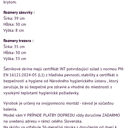
krytom.
Rozmery zásuvky :
Šírka: 39 cm
Hĺbka: 30 cm
Výška: 8 cm
Rozmery trezora :
Šírka: 35 cm
Hĺbka: 30 cm
Výška: 33 cm
Šatníkové skrine majú certifikát INT potvrdzujúci súlad s normou PN-
EN 16121:2024-05 (L1) z hľadiska pevnosti, stability a certifikát o
bezpečnosti a hygiene od Národného hygienického ústavu , ktorý
zaručuje, že sú bezpečné pre zdravie a vhodné do miestností s
vysokými teplotami hygienické požiadavky.
Výrobok je určený na svojpomocnú montáž - návod je súčasťou
balenia.
Model vám V PRÍPADE PLATBY DOPREDU vždy doručíme ZADARMO
na uvedenú adresu v rámci celého Slovenska.
Na skriňu sa vzťahuje 36-mesačná záruka s doručením od dverí k