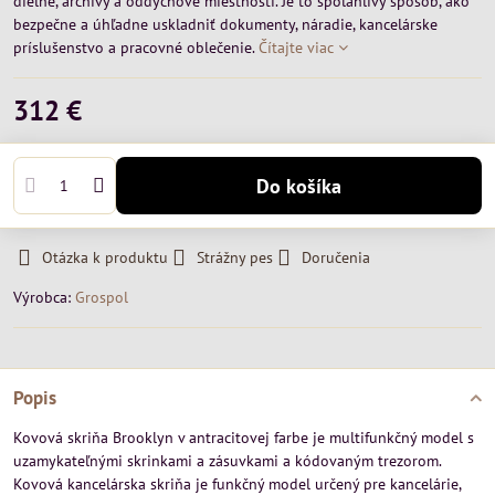
dielne, archívy a oddychové miestnosti. Je to spoľahlivý spôsob, ako
bezpečne a úhľadne uskladniť dokumenty, náradie, kancelárske
príslušenstvo a pracovné oblečenie.
Čítajte viac
312 €
Do košíka
Otázka k produktu
Strážny pes
Doručenia
Výrobca:
Grospol
Popis
Kovová skriňa Brooklyn v antracitovej farbe je multifunkčný model s
uzamykateľnými skrinkami a zásuvkami a kódovaným trezorom.
Kovová kancelárska skriňa je funkčný model určený pre kancelárie,