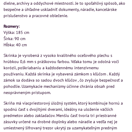
dielne, archívy a oddychové miestnosti. Je to spoľahlivý spôsob, ako
bezpečne a úhľadne uskladniť dokumenty, náradie, kancelárske
príslušenstvo a pracovné oblečenie.
Rozmery:
Výška: 185 cm
Šírka: 90 cm
Hĺbka: 40 cm
Skrinka je vyrobená z vysoko kvalitného oceľového plechu s
hrúbkou 0,6 mm s práškovou farbou. Vďaka tomu je odolná voči
korózii, poškriabaniu a každodennému intenzívnemu
používaniu. Každá skrinka je vybavená zámkom s kľúčom . Každý
zámok sa dodáva so sadou dvoch kľúčov , čo zvyšuje bezpečnosť a
pohodlie. Uzamykacie mechanizmy účinne chránia obsah pred
neoprávneným prístupom.
Skriňa má viacpriestorový úložný systém, ktorý kombinuje hornú a
spodnú časť s dvojitými dverami, ideálny na uloženie väčších
predmetov alebo zakladačov. Menšiu časť tvoria tri priestranné
zásuvky určené na drobné doplnky alebo náradie a vedľa nej je
umiestnený šifrovaný trezor ukrytý za uzamykateľným predným