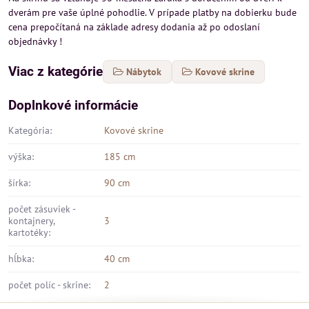
dverám pre vaše úplné pohodlie. V prípade platby na dobierku bude
cena prepočítaná na základe adresy dodania až po odoslaní
objednávky !
Viac z kategórie
Nábytok
Kovové skrine
Doplnkové informácie
Kategória:
Kovové skrine
výška:
185 cm
šírka:
90 cm
počet zásuviek -
kontajnery,
3
kartotéky:
hĺbka:
40 cm
počet políc - skrine:
2