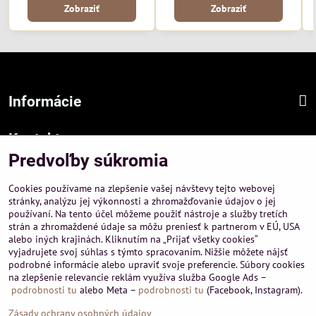
Zobraziť
Zobraziť
domácich jedální, kuchýň,
reštaurácií, kaviarní, hotelových
reštaurácií, kaviarní aj hotelových
jedální, penziónov, ale aj do
priestorov. Model 1320S1 je
domácich kuchýň a jedální.
ekonomickou alternatívou k modelu
56 od výrobcu TON.
Informácie
Kontakt
Predvoľby súkromia
Sídlo firmy :
A-PEMA, s.r.o.
Cookies používame na zlepšenie vašej návštevy tejto webovej
Hurbanová 3807/21, 03601 Martin
stránky, analýzu jej výkonnosti a zhromažďovanie údajov o jej
používaní. Na tento účel môžeme použiť nástroje a služby tretích
Prevádzka a obchodné informácie :
strán a zhromaždené údaje sa môžu preniesť k partnerom v EÚ, USA
A-PEMA, s.r.o.
alebo iných krajinách. Kliknutím na „Prijať všetky cookies“
Severná 14, 03601 Martin
vyjadrujete svoj súhlas s týmto spracovaním. Nižšie môžete nájsť
podrobné informácie alebo upraviť svoje preferencie. Súbory cookies
+421 911 532545
na zlepšenie relevancie reklám využíva služba Google Ads –
+421 903 807209
podrobnosti tu
alebo Meta –
podrobnosti tu
(Facebook, Instagram).
Zásady ochrany osobných údajov