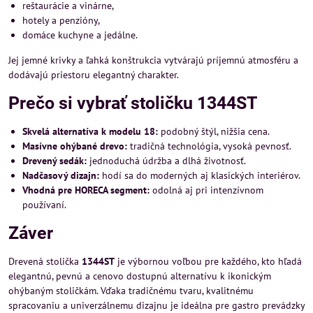
reštaurácie a vinárne,
hotely a penzióny,
domáce kuchyne a jedálne.
Jej jemné krivky a ľahká konštrukcia vytvárajú príjemnú atmosféru a
dodávajú priestoru elegantný charakter.
Prečo si vybrať stoličku 1344ST
Skvelá alternatíva k modelu 18:
podobný štýl, nižšia cena.
Masívne ohýbané drevo:
tradičná technológia, vysoká pevnosť.
Drevený sedák:
jednoduchá údržba a dlhá životnosť.
Nadčasový dizajn:
hodí sa do moderných aj klasických interiérov.
Vhodná pre HORECA segment:
odolná aj pri intenzívnom
používaní.
Záver
Drevená stolička
1344ST
je výbornou voľbou pre každého, kto hľadá
elegantnú, pevnú a cenovo dostupnú alternatívu k ikonickým
ohýbaným stoličkám. Vďaka tradičnému tvaru, kvalitnému
spracovaniu a univerzálnemu dizajnu je ideálna pre gastro prevádzky