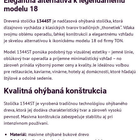
Elegantná alternatíva k legendárnemu
modelu 18
Drevená stolička
1344ST
je nadčasová ohýbaná stolička, ktorá
dizajnovo vychádza z klasických tvarov tradičných „thonetiek“. Vďaka
svojmu oblému operadlu, ľahkej konštrukcii a elegantnému vzhľadu
je skvelou alternatívou k ikonickému modelu 18 od firmy TON.
Model 1344ST ponúka podobný typ vizuálnej estetiky – jemné línie,
oblúkový tvar operadla a príjemne minimalistický vzhľad – no
zároveň prináša výborný pomer ceny a kvality. Je ideálnou voľbou
pre reštaurácie, kaviarne, vinárne, hotely aj domácnosti, ktoré hľadajú
štýlové a odolné sedenie.
Kvalitná ohýbaná konštrukcia
Stolička 1344ST je vyrobená tradičnou technológiou ohýbaného
dreva, ktorá jej dodáva charakteristický tvar a zároveň vysokú
pevnosť. Masívna konštrukcia zabezpečuje stabilitu aj pri
intenzívnom používaní.
Materiál:
masívne ohýbané bukové drevo