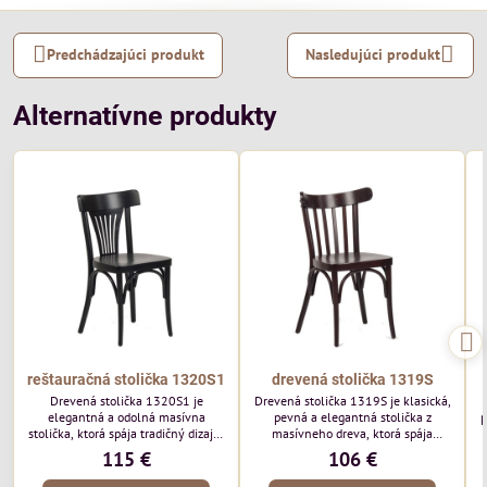
Predchádzajúci produkt
Nasledujúci produkt
Alternatívne produkty
reštauračná stolička 1320S1
drevená stolička 1319S
Drevená stolička 1320S1 je
Drevená stolička 1319S je klasická,
elegantná a odolná masívna
pevná a elegantná stolička z
p
stolička, ktorá spája tradičný dizajn,
masívneho dreva, ktorá spája
kvalitné spracovanie a vysokú
nadčasový dizajn, vysokú odolnosť
115 €
106 €
stabilitu. Vďaka svojmu
a pohodlné sedenie. Vďaka svojmu
nadčasovému vzhľadu sa hodí do
univerzálnemu vzhľadu sa hodí do