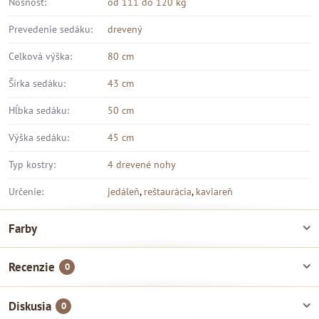
Nosnosť:
od 111 do 120 kg
Prevedenie sedáku:
drevený
Celková výška:
80 cm
Šírka sedáku:
43 cm
Hĺbka sedáku:
50 cm
Výška sedáku:
45 cm
Typ kostry:
4 drevené nohy
Určenie:
jedáleň
,
reštaurácia
,
kaviareň
Farby
Recenzie
0
Diskusia
0