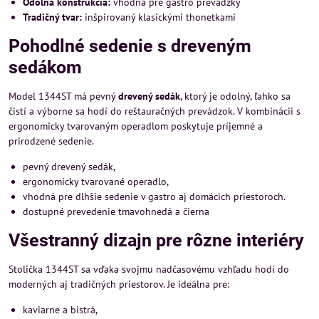
Odolná konštrukcia:
vhodná pre gastro prevádzky
Tradičný tvar:
inšpirovaný klasickými thonetkami
Pohodlné sedenie s dreveným
sedákom
Model 1344ST má pevný
drevený sedák
, ktorý je odolný, ľahko sa
čistí a výborne sa hodí do reštauračných prevádzok. V kombinácii s
ergonomicky tvarovaným operadlom poskytuje príjemné a
prirodzené sedenie.
pevný drevený sedák,
ergonomicky tvarované operadlo,
vhodná pre dlhšie sedenie v gastro aj domácich priestoroch.
dostupné prevedenie tmavohnedá a čierna
Všestranný dizajn pre rôzne interiéry
Stolička 1344ST sa vďaka svojmu nadčasovému vzhľadu hodí do
moderných aj tradičných priestorov. Je ideálna pre:
kaviarne a bistrá,