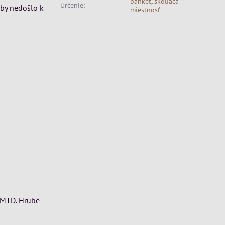
banket
,
školiaca
Určenie:
aby nedošlo k
miestnosť
 MTD. Hrubé