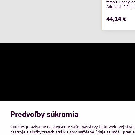
farbou. Hnedý je
čalúnenie 5,5 cm
pri dlhodobom sed
profil rámu o h
44,14 €
Predvoľby súkromia
Cookies používame na zlepšenie vašej návštevy tejto webovej strán
nástroje a služby tretích strán a zhromaždené údaje sa môžu prenies