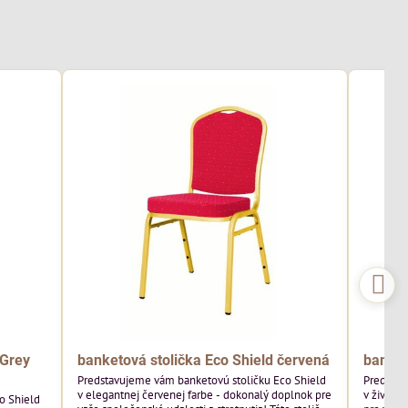
 Grey
banketová stolička Eco Shield červená
banket
Predstavujeme vám banketovú stoličku Eco Shield
Predstav
v elegantnej červenej farbe - dokonalý doplnok pre
v živej 
o Shield