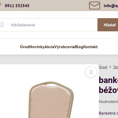
0911 532545
info​@a
Hľadať
Úvod
Novinky
Akcia
Výrobcovia
Blog
Kontakt
Úvod
St
bank
béžo
Hodnoten
Banketná s