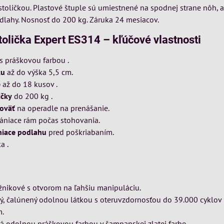
stoličkou. Plastové štuple sú umiestnené na spodnej strane nôh, 
dlahy. Nosnosť do 200 kg. Záruka 24 mesiacov.
olička Expert ES314 – kľúčové vlastnosti
s práškovou farbou .
ku
až do výška 5,5 cm.
é
až do 18 kusov .
ičky
do 200 kg .
koväť
na operadle na prenášanie.
rániace rám počas stohovania.
niace podlahu
pred poškriabaním.
a .
žnikové s otvorom na ľahšiu manipuláciu.
, čalúnený odolnou látkou s oteruvzdornosťou do 39.000 cyklov
m.
á odolnou práškovou farbou v šampanskej zlatej farbe