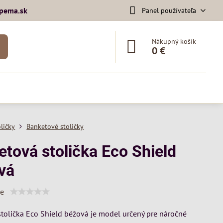
pema​.sk
Panel používateľa
Nákupný košík
0 €
oličky
Banketové stoličky
etová stolička Eco Shield
vá
ie
tolička Eco Shield béžová je model určený pre náročné