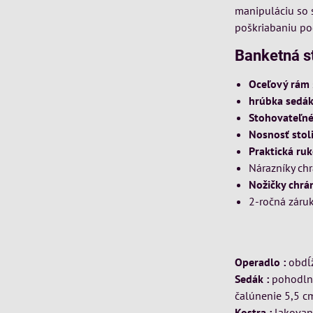
manipuláciu so 
poškriabaniu po
Banketná st
Oceľový rám
hrúbka sedá
Stohovateľn
Nosnosť stol
Praktická ru
Nárazníky ch
Nožičky chrá
2-ročná záruk
Operadlo :
obdĺ
Sedák :
pohodlný
čalúnenie 5,5 c
Kostra :
lakovan