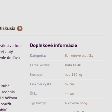
Diskusia
0
Doplnkové informácie
stinstve, kde
ej zlatý
Kategória:
Banketové stoličky
nenie dodáva
Farba kostry:
zlatá DC40
Nosnosť:
nad 150 kg
Celková výška:
87 cm
 Hrubé
u sedenia
Šírka:
44 cm
eld béžová
Typ kostry:
4 kovové nohy
 využiť
ľahkú