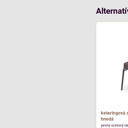
Alternat
keteringová 
hnedá
pevný oceľový r