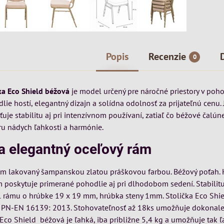
Popis
Recenzie
0
ka Eco Shield béžová
je model určený pre náročné priestory v poho
lie hostí, elegantný dizajn a solídna odolnosť za prijateľnú cenu. J
ťuje stabilitu aj pri intenzívnom používaní, zatiaľ čo béžové čalú
ru nádych ľahkosti a harmónie.
 a elegantný oceľový rám
ám lakovaný šampanskou zlatou práškovou farbou. Béžový poťah.
m poskytuje primerané pohodlie aj pri dlhodobom sedení. Stabilit
fil rámu o hrúbke 19 x 19 mm, hrúbka steny 1mm. Stolička Eco Shi
kát PN-EN 16139: 2013. Stohovateľnosť až 18ks umožňuje dokonale
 Eco Shield béžová je ľahká, iba približne 5,4 kg a umožňuje tak 