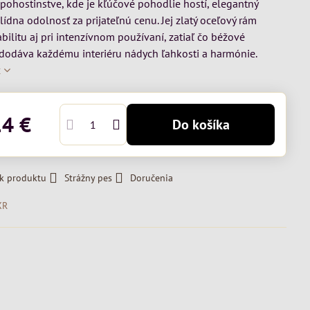
v pohostinstve, kde je kľúčové pohodlie hostí, elegantný
olídna odolnosť za prijateľnú cenu. Jej zlatý oceľový rám
abilitu aj pri intenzívnom používaní, zatiaľ čo béžové
dodáva každému interiéru nádych ľahkosti a harmónie.
c
14 €
Do košíka
 k produktu
Strážny pes
Doručenia
XR