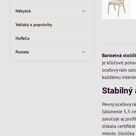
Nábytok
Vešiaky a popolníky
HoReCa
Postele
Banketná stolič
je kľúčové pohod
oceľový rám zais
každému interié
Stabilný
Pevný oceľový r
čalúnenie 5,5 c
zaručuje aj pro
získala certifi
miesto. Stolička