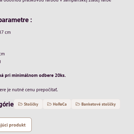
parametre :
 87 cm
 cm
g
ná pri minimálnom odbere 20ks.
re je nutné cenu prepočítať.
górie
Stoličky
HoReCa
Banketové stoličky
júci produkt