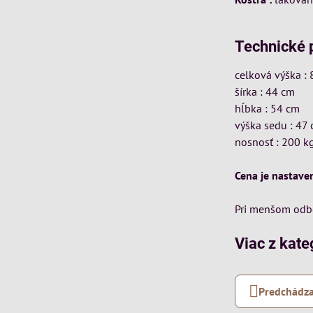
Technické 
celková výška :
šírka : 44 cm
hĺbka : 54 cm
výška sedu : 47
nosnosť : 200 k
Cena je nastave
Pri menšom odbe
Viac z kate
Predchádza