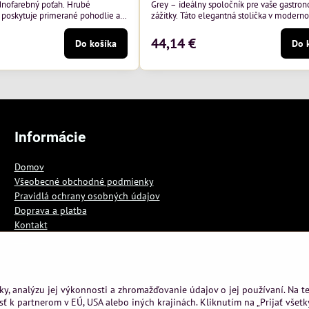
dnofarebný poťah. Hrubé
Grey – ideálny spoločník pre vaše gastro
 poskytuje primerané pohodlie aj
zážitky. Táto elegantná stolička v moder
ení. Stabilitu sedenia zaručuje aj
odtieni kombinuje štýlový dizajn s ohľadu
k ž
44,14 €
Do košíka
Do 
Informácie
Domov
Všeobecné obchodné podmienky
Pravidlá ochrany osobných údajov
Doprava a platba
Kontakt
Blog
ky, analýzu jej výkonnosti a zhromažďovanie údajov o jej používaní. Na 
ť k partnerom v EÚ, USA alebo iných krajinách. Kliknutím na „Prijať všetk