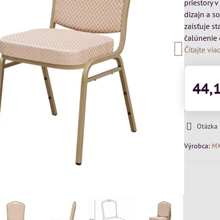
priestory 
dizajn a s
zaisťuje st
čalúnenie 
Čítajte via
44,
Otázka
Výrobca:
M