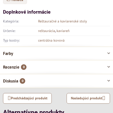
Doplnkové informácie
Kategória:
Reštauračné a kaviarenské stoly
Určenie:
reštaurácia
,
kaviareň
Typ kostry:
centrálna kovová
Farby
Recenzie
0
Diskusia
0
Predchádzajúci produkt
Nasledujúci produkt
Alternatívne produkty