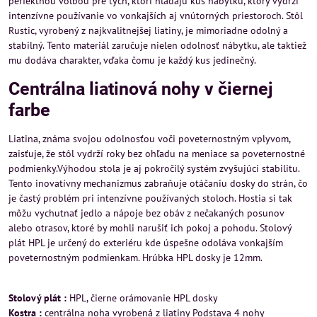
perfektnou voľbou pre tých, ktorí hľadajú kus nábytku, ktorý vydrží
intenzívne používanie vo vonkajších aj vnútorných priestoroch. Stôl
Rustic, vyrobený z najkvalitnejšej liatiny, je mimoriadne odolný a
stabilný. Tento materiál zaručuje nielen odolnosť nábytku, ale taktiež
mu dodáva charakter, vďaka čomu je každý kus jedinečný.
Centrálna liatinová nohy v čiernej
farbe
Liatina, známa svojou odolnosťou voči poveternostným vplyvom,
zaisťuje, že stôl vydrží roky bez ohľadu na meniace sa poveternostné
podmienky.Výhodou stola je aj pokročilý systém zvyšujúci stabilitu.
Tento inovatívny mechanizmus zabraňuje otáčaniu dosky do strán, čo
je častý problém pri intenzívne používaných stoloch. Hostia si tak
môžu vychutnať jedlo a nápoje bez obáv z nečakaných posunov
alebo otrasov, ktoré by mohli narušiť ich pokoj a pohodu. Stolový
plát HPL je určený do exteriéru kde úspešne odoláva vonkajším
poveternostným podmienkam. Hrúbka HPL dosky je 12mm.
Stolový plát :
HPL, čierne orámovanie HPL dosky
Kostra :
centrálna noha vyrobená z liatiny Podstava 4 nohy