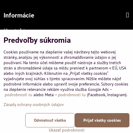
Informácie
Kontakt
Predvoľby súkromia
Sídlo firmy :
A-PEMA, s.r.o.
Cookies používame na zlepšenie vašej návštevy tejto webovej
Hurbanová 3807/21, 03601 Martin
stránky, analýzu jej výkonnosti a zhromažďovanie údajov o jej
používaní. Na tento účel môžeme použiť nástroje a služby tretích
Prevádzka a obchodné informácie :
strán a zhromaždené údaje sa môžu preniesť k partnerom v EÚ, USA
A-PEMA, s.r.o.
alebo iných krajinách. Kliknutím na „Prijať všetky cookies“
Severná 14, 03601 Martin
vyjadrujete svoj súhlas s týmto spracovaním. Nižšie môžete nájsť
podrobné informácie alebo upraviť svoje preferencie. Súbory cookies
+421 911 532545
na zlepšenie relevancie reklám využíva služba Google Ads –
+421 903 807209
podrobnosti tu
alebo Meta –
podrobnosti tu
(Facebook, Instagram).
Zásady ochrany osobných údajov
©
2026
Copyright
Predvoľby súkromia
Zásady ochrany osobných údajov
Odmietnuť všetko
Prijať všetky cookies
Podmienky používania
Ukázať podrobnosti
Vytvorené pomocou:
BiznisWeb.sk