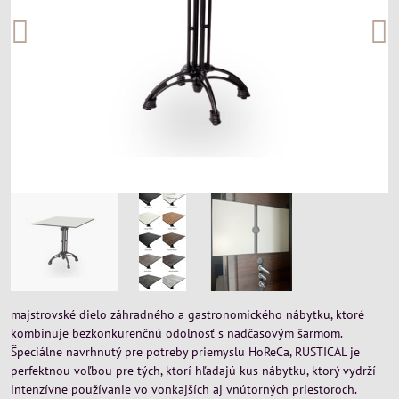
majstrovské dielo záhradného a gastronomického nábytku, ktoré
kombinuje bezkonkurenčnú odolnosť s nadčasovým šarmom.
Špeciálne navrhnutý pre potreby priemyslu HoReCa, RUSTICAL je
perfektnou voľbou pre tých, ktorí hľadajú kus nábytku, ktorý vydrží
intenzívne používanie vo vonkajších aj vnútorných priestoroch.