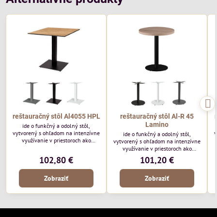
reštauračný stôl Al4055 HPL
reštauračný stôl Al-R 45
Lamino
ide o funkčný a odolný stôl,
vytvorený s ohľadom na intenzívne
v
ide o funkčný a odolný stôl,
využívanie v priestoroch ako
vytvorený s ohľadom na intenzívne
vonkajších, tak aj vnútorných. Bol
využívanie v priestoroch ako
vytvorený s myšlienkou na náročný
v
vonkajších (iba stolový plát HPL
102,80 €
101,20 €
sektor HoReCa. Reštauračný stolík s
alebo Werzalit), tak aj vnútorných
podstavou 40x55 cm.
(Lamino). Bol vytvorený s
Zobraziť
Zobraziť
myšlienkou na náročný sektor
HoReCa.