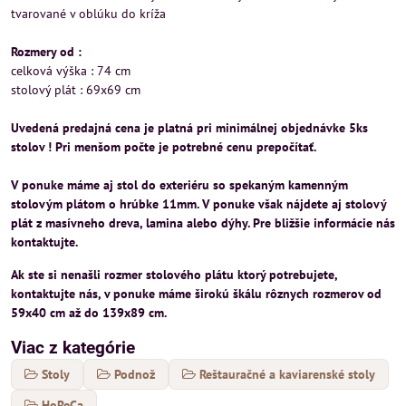
tvarované v oblúku do kríža
Rozmery od :
celková výška : 74 cm
stolový plát : 69x69 cm
Uvedená predajná cena je platná pri minimálnej objednávke 5ks
stolov ! Pri menšom počte je potrebné cenu prepočítať.
V ponuke máme aj stol do exteriéru so spekaným kamenným
stolovým plátom o hrúbke 11mm. V ponuke však nájdete aj stolový
plát z masívneho dreva, lamina alebo dýhy. Pre bližšie informácie nás
kontaktujte.
Ak ste si nenašli rozmer stolového plátu ktorý potrebujete,
kontaktujte nás, v ponuke máme širokú škálu rôznych rozmerov od
59x40 cm až do 139x89 cm.
Viac z kategórie
Stoly
Podnož
Reštauračné a kaviarenské stoly
HoReCa