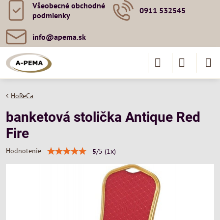
Všeobecné obchodné
0911 532545
podmienky
info​@apema​.sk
HoReCa
banketová stolička Antique Red
Fire
Hodnotenie
5
/
5
(
1
x)