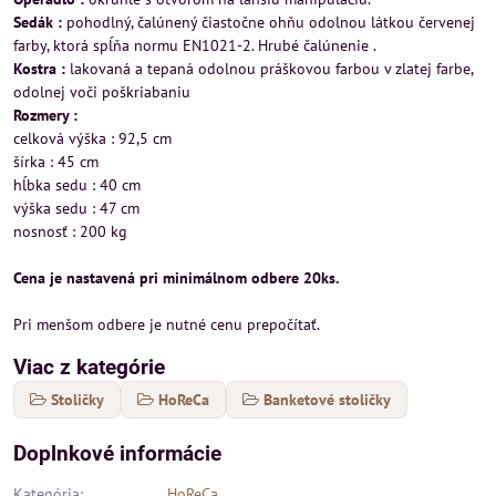
Sedák :
pohodlný, čalúnený čiastočne ohňu odolnou látkou červenej
farby, ktorá spĺňa normu EN1021-2. Hrubé čalúnenie .
Kostra :
lakovaná a tepaná odolnou práškovou farbou v zlatej farbe,
odolnej voči poškriabaniu
Rozmery :
celková výška : 92,5 cm
šírka : 45 cm
hĺbka sedu : 40 cm
výška sedu : 47 cm
nosnosť : 200 kg
Cena je nastavená pri minimálnom odbere 20ks.
Pri menšom odbere je nutné cenu prepočítať.
Viac z kategórie
Stoličky
HoReCa
Banketové stoličky
Doplnkové informácie
Kategória:
HoReCa