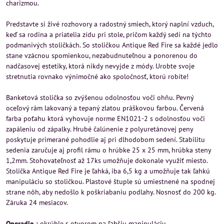
charizmou.
Predstavte si živé rozhovory a radostný smiech, ktorý naplní vzduch,
keď sa rodina a priatelia zídu pri stole, pričom každý sedí na týchto
podmanivých stoličkách. So stoličkou Antique Red Fire sa každé jedlo
stane vzácnou spomienkou, nezabudnuteľnou a ponorenou do
nadčasovej estetiky, ktorá nikdy nevyjde z módy. Urobte svoje
stretnutia rovnako výnimočné ako spoločnosť, ktorú robíte!
Banketová stolička so zvýšenou odolnosťou voči ohňu. Pevný
oceľový rám lakovaný a tepaný zlatou práškovou farbou. Červená
farba poťahu ktorá vyhovuje norme EN1021-2 s odolnosťou voči
zapáleniu od zápalky. Hrubé čalúnenie z polyuretánovej peny
poskytuje primerané pohodlie aj pri dlhodobom sedení. Stabilitu
sedenia zaručuje aj profil rámu o hrúbke 25 x 25 mm, hrúbka steny
1,2mm. Stohovateľnosť až 17ks umožňuje dokonale využiť miesto.
Stolička Antique Red Fire je ľahká, iba 6,5 kg a umožňuje tak ľahkú
manipuláciu so stoličkou. Plastové štuple sú umiestnené na spodnej
strane nôh, aby nedošlo k poškriabaniu podlahy. Nosnosť do 200 kg.
Záruka 24 mesiacov.
Operadlo :
okrúhle s otvorom na ľahšiu manipuláciu.