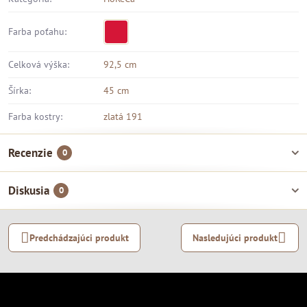
Farba poťahu:
Celková výška:
92,5 cm
Šírka:
45 cm
Farba kostry:
zlatá 191
Recenzie
0
Diskusia
0
Predchádzajúci produkt
Nasledujúci produkt