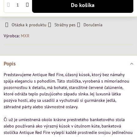
Do košíka
Otázka k produktu
Strážny pes
Doručenia
Výrobca:
MXR
Popis
Predstavujeme Antique Red Fire, úžasný kúsok, ktorý bez námahy
spája eleganciu s pohodlím. Táto stolička, vyrobená s mimoriadnou
pozornosťou k detailu, má bohaté, starožitné červené čalúnenie,
ktoré odráža teplo pulzujúceho západu slnka. Jej luxusná látka
pozýva hostí, aby sa usadili a vychutnali si gurmánske jedlá,
záhradné párty alebo slávnostné oslavy.
Či už je umiestnená okolo krásne prestretého banketového stola
alebo používaná ako výrazný kúsok v útulnom kúte, banketová
stolička Antique Red Fire vylepší každé prostredie svojou jedinečnou