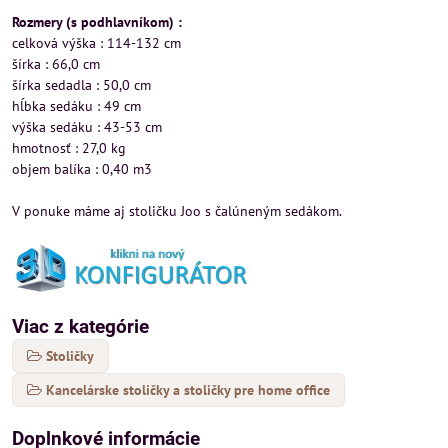
Rozmery (s podhlavníkom) :
celková výška : 114-132 cm
šírka : 66,0 cm
šírka sedadla : 50,0 cm
hĺbka sedáku : 49 cm
výška sedáku : 43-53 cm
hmotnosť : 27,0 kg
objem balíka : 0,40 m3
V ponuke máme aj stoličku Joo s čalúneným sedákom.
Viac z kategórie
Stoličky
Kancelárske stoličky a stoličky pre home office
Doplnkové informácie