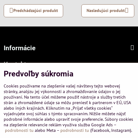
Predchádzajúci produkt
Nasledujúci produkt
Informácie
Kontakt
Predvoľby súkromia
Sídlo firmy :
A-PEMA, s.r.o.
Cookies používame na zlepšenie vašej návštevy tejto webovej
Hurbanová 3807/21, 03601 Martin
stránky, analýzu jej výkonnosti a zhromažďovanie údajov o jej
používaní. Na tento účel môžeme použiť nástroje a služby tretích
Prevádzka a obchodné informácie :
strán a zhromaždené údaje sa môžu preniesť k partnerom v EÚ, USA
A-PEMA, s.r.o.
alebo iných krajinách. Kliknutím na „Prijať všetky cookies“
Severná 14, 03601 Martin
vyjadrujete svoj súhlas s týmto spracovaním. Nižšie môžete nájsť
podrobné informácie alebo upraviť svoje preferencie. Súbory cookies
+421 911 532545
na zlepšenie relevancie reklám využíva služba Google Ads –
+421 903 807209
podrobnosti tu
alebo Meta –
podrobnosti tu
(Facebook, Instagram).