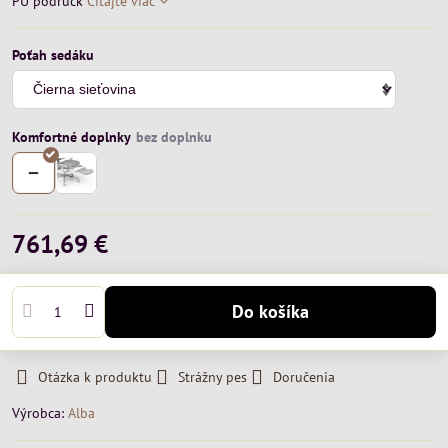
PU podrúčk
Čítajte viac
Poťah sedáku
Komfortné doplnky
761,69 €
Do košíka
Otázka k produktu
Strážny pes
Doručenia
Výrobca:
Alba