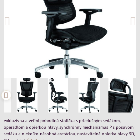
exkluzívna a veľmi pohodlná stolička s priedušným sedákom,
operadlom a opierkou hlavy, synchrónny mechanizmus P s posuvom
sedáku a niekoľko-násobná aretáciou, nastaviteľná opierka hlavy 3D,