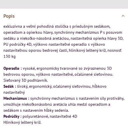
Popis
exkluzívna a veľmi pohodlná stolička s priedušným sedákom,
operadlom a opierkou hlavy, synchrónny mechanizmus P s posuvom
sedáku a niekoľko-násobná aretáciou, nastaviteľná opierka hlavy 3D,
PU podrúčky 4D, výškovo nastaviteľné operadlo s výškovo
nastaviteľnou oporou bedrovej časti, hliníkový leštený kríž, nosnosť
130 kg
Operadlo :
vysoké, ergonomicky tvarované so zvýraznenou 3D
bedrovou oporou, výškovo nastaviteľné, očalúnené sieťovinou.
Sieťovaný 3D podhlavník.
Sedák :
široký, ergonomický, očalúnený sieťovinou, hĺbkovo
nastaviteľný
Mechanizmus :
synchrónny mechanizmus s nastavením sily protiváhy,
umožňuje niekoľkonásobnú aretácia uhla medzi operadlom a
sedákom s nastavením hĺbky sedenia.
Podrúčky :
polyuretánové, nastaviteľné 4D
Hliníkový leštený kríž.