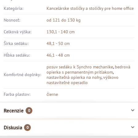
Kategória:
Kancelárske stoličky a stoličky pre home office
Nosnosť:
od 121 do 130 kg
Celková výška:
130,1 - 140 cm
Šírka sedáku:
48,1 - 50 cm
Hĺbka sedáku:
46,1 - 48 cm
posuv sedáku k Synchro mechanike
,
bedrová
opierka s permanentným prítlakom
,
Komfortné doplnky:
nastaviteľná opierka na nohy
,
výškovo
nastaviteľné operadlo
Farba plastov:
čierne
Recenzie
0
Diskusia
0