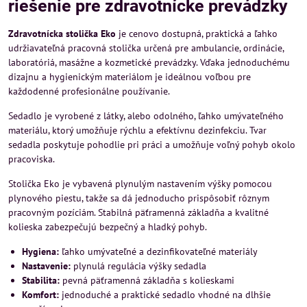
riešenie pre zdravotnícke prevádzky
Zdravotnícka stolička Eko
je cenovo dostupná, praktická a ľahko
udržiavateľná pracovná stolička určená pre ambulancie, ordinácie,
laboratóriá, masážne a kozmetické prevádzky. Vďaka jednoduchému
dizajnu a hygienickým materiálom je ideálnou voľbou pre
každodenné profesionálne používanie.
Sedadlo je vyrobené z látky, alebo odolného, ľahko umývateľného
materiálu, ktorý umožňuje rýchlu a efektívnu dezinfekciu. Tvar
sedadla poskytuje pohodlie pri práci a umožňuje voľný pohyb okolo
pracoviska.
Stolička Eko je vybavená plynulým nastavením výšky pomocou
plynového piestu, takže sa dá jednoducho prispôsobiť rôznym
pracovným pozíciám. Stabilná päťramenná základňa a kvalitné
kolieska zabezpečujú bezpečný a hladký pohyb.
Hygiena:
ľahko umývateľné a dezinfikovateľné materiály
Nastavenie:
plynulá regulácia výšky sedadla
Stabilita:
pevná päťramenná základňa s kolieskami
Komfort:
jednoduché a praktické sedadlo vhodné na dlhšie