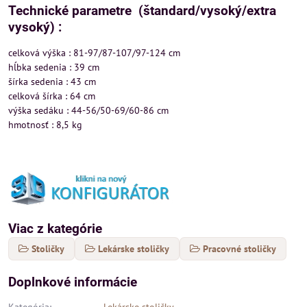
Technické parametre (štandard/vysoký/extra
vysoký) :
celková výška : 81-97/87-107/97-124 cm
hĺbka sedenia : 39 cm
šírka sedenia : 43 cm
celková šírka : 64 cm
výška sedáku : 44-56/50-69/60-86 cm
hmotnosť : 8,5 kg
Viac z kategórie
Stoličky
Lekárske stoličky
Pracovné stoličky
Doplnkové informácie
Kategória:
Lekárske stoličky