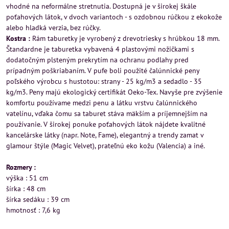
vhodné na neformálne stretnutia. Dostupná je v širokej škále
poťahových látok, v dvoch variantoch - s ozdobnou rúčkou z ekokože
alebo hladká verzia, bez rúčky.
Kostra :
Rám taburetky je vyrobený z drevotriesky s hrúbkou 18 mm.
Štandardne je taburetka vybavená 4 plastovými nožičkami s
dodatočným plsteným prekrytím na ochranu podlahy pred
prípadným poškriabaním. V pufe boli použité čalúnnické peny
poľského výrobcu s hustotou: strany - 25 kg/m3 a sedadlo - 35
kg/m3. Peny majú ekologický certifikát Oeko-Tex. Navyše pre zvýšenie
komfortu používame medzi penu a látku vrstvu čalúnnického
vatelínu, vďaka čomu sa taburet stáva mäkším a príjemnejším na
používanie. V širokej ponuke poťahových látok nájdete kvalitné
kancelárske látky (napr. Note, Fame), elegantný a trendy zamat v
glamour štýle (Magic Velvet), prateľnú eko kožu (Valencia) a iné.
Rozmery :
výška : 51 cm
šírka : 48 cm
šírka sedáku : 39 cm
hmotnosť : 7,6 kg