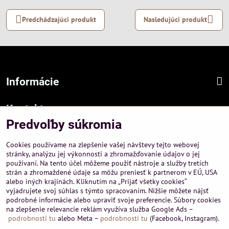
Predchádzajúci produkt
Nasledujúci produkt
Informácie
Kontakt
Predvoľby súkromia
Sídlo firmy :
A-PEMA, s.r.o.
Cookies používame na zlepšenie vašej návštevy tejto webovej
Hurbanová 3807/21, 03601 Martin
stránky, analýzu jej výkonnosti a zhromažďovanie údajov o jej
používaní. Na tento účel môžeme použiť nástroje a služby tretích
Prevádzka a obchodné informácie :
strán a zhromaždené údaje sa môžu preniesť k partnerom v EÚ, USA
A-PEMA, s.r.o.
alebo iných krajinách. Kliknutím na „Prijať všetky cookies“
Severná 14, 03601 Martin
vyjadrujete svoj súhlas s týmto spracovaním. Nižšie môžete nájsť
podrobné informácie alebo upraviť svoje preferencie. Súbory cookies
+421 911 532545
na zlepšenie relevancie reklám využíva služba Google Ads –
+421 903 807209
podrobnosti tu
alebo Meta –
podrobnosti tu
(Facebook, Instagram).