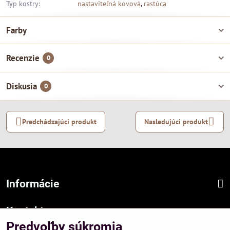
Typ kostry:
nastaviteľná kovová
,
rastúca
Farby
Recenzie
0
Diskusia
0
Predchádzajúci produkt
Nasledujúci produkt
Informácie
Kontakt
Predvoľby súkromia