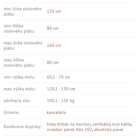
min. šírka stolového
120 cm
plátu:
min. hĺbka
80 cm
stolového plátu:
max. šírka stolového
160 cm
plátu:
max. hĺbka
80 cm
stolového plátu:
min. výška stolu:
60,1 - 70 cm
max. výška stolu:
120,1 - 130 cm
zdvíhacia sila:
100,1 - 150 kg
Určenie:
kancelária
biely držiak na monitor
,
vertikálny kryt kábla
,
Komfortné doplnky:
ovládací panel Alto 102
,
akustický panel