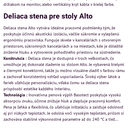
držiakom na monitor, alebo vertikálny kryt kábla v bielej farbe.
Deliaca stena pre stoly Alto
Deliaca stena Alto vytvára ideálne pracovné podmienky tým, že
poskytuje účinnú akustickú izoláciu, väčšie súkromie a vylepšenú
ergonómiu pracoviska. Funguje skvele v kanceláriách s otvoreným
priestorom, súkromných kanceláriách a na miestach, kde je dôležité
zníženie hluku a vytvorenie pohodlného priestoru na sústredenie.
Konštrukcia :
Deliaca stena je dostupná v troch veľkostiach, čo
umožňuje jej dokonalé zladenie so stolom Alto. Je vybavená bielymi
a čiernymi konektormi, takže ju možno vizuálne zladiť s farbou rámu
a zachovať konzistentný vzhľad usporiadania. Široký výber látok a
farieb uľahčuje personalizáciu, vďaka čomu sa deliaca stena
prispôsobí estetike každého interiéru.
Technológia :
Inovatívna penová výplň Basotect poskytuje vysokú
absorpciu zvuku, účinne znižuje hluk a zlepšuje pracovný komfort.
Pena je ľahká a flexibilná, čo uľahčuje inštaláciu a zaisťuje odolnosť
aj pri nízkych teplotách. Je odolná voči vysokým teplotám, pričom si
zachováva stabilné výkonnostné parametre až do 240 °C a tiež...