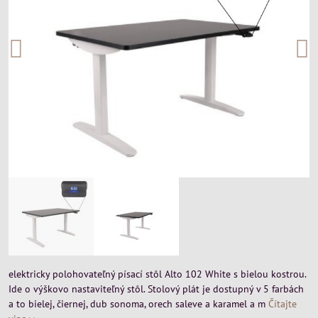
elektricky polohovateľný písací stôl Alto 102 White s bielou kostrou.
Ide o výškovo nastaviteľný stôl. Stolový plát je dostupný v 5 farbách
a to bielej, čiernej, dub sonoma, orech saleve a karamel a m
Čítajte