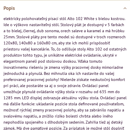
Popis
elektricky polohovateľný písací stôl Alto 102 White s bielou kostrou.
Ide o výškovo nastaviteľný stôl. Stolový plát je dostupný v 5 farbách
a to bielej, čiernej, dub sonoma, orech saleve a karamel a má hrúbku
25mm. Stolové pláty pre tento model sú dostupné v troch rozmeroch
120x80, 140x80 a 160x80 cm, aby ste ich mohli prispôsobiť
priestoru vašej kancelárie. To, čo odlišuje stoly Alto 102 od ostatných
produktov tohto typu, je unikátne elektrické ovládanie, ukryté v
elegantnom paneli pod stolovou doskou. Vďaka tomuto
inovatívnemu riešeniu je zmena výšky pracovnej dosky mimoriadne
jednoduchá a plynulá. Bez mihnutia oka ich nastavíte do vašej
preferovanej pracovnej polohy! Nielenže získate neskutočný komfort
pri práci, ale postaráte sa aj o svoje zdravie. Ovládací panel
umožňuje plynulé ovládanie výšky stola v rozsahu od 635 mm do
1285 mm. LED displej zobrazuje aktuálnu výšku stola. Ovládací panel
má ďalšie funkcie: ukladanie pozície stola definované používateľom,
možnosť rýchlej zmeny pracovnej polohy, aby sa zabránilo napätiu a
svalovému napätiu, a znížilo riziko bolesti chrbta alebo iného
nepohodlia spojeného s dlhodobým sedením. Zahŕňa tiež aj detský
zámok. Má dve pamäťové pozície. Za príplatok je možné stôl doplniť