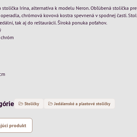
 stolička Irina, alternatíva k modelu Neron. Obľúbená stolička pre
n operadla, chrómová kovová kostra spevnená v spodnej časti. Stol
dální, tak aj do reštaurácií. Široká ponuka poťahov.
ý
 chróm
 cm
górie
Stoličky
Jedálenské a plastové stoličky
júci produkt