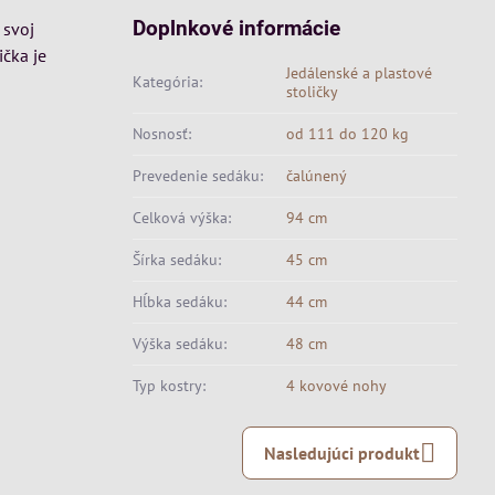
Doplnkové informácie
 svoj
ička je
Jedálenské a plastové
Kategória:
stoličky
Nosnosť:
od 111 do 120 kg
Prevedenie sedáku:
čalúnený
Celková výška:
94 cm
Šírka sedáku:
45 cm
Hĺbka sedáku:
44 cm
Výška sedáku:
48 cm
Typ kostry:
4 kovové nohy
Nasledujúci produkt