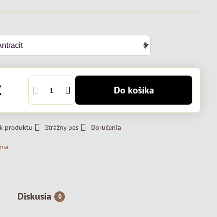
€
Do košíka
 k produktu
Strážny pes
Doručenia
ima
Diskusia
0