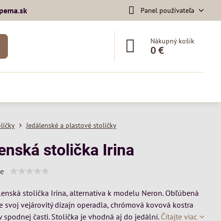
pema​.sk
Panel používateľa
Nákupný košík
0 €
oličky
Jedálenské a plastové stoličky
enská stolička Irina
ie
lenská stolička Irina, alternatíva k modelu Neron. Obľúbená
re svoj vejárovitý dizajn operadla, chrómová kovová kostra
 spodnej časti. Stolička je vhodná aj do jedální.
Čítajte viac