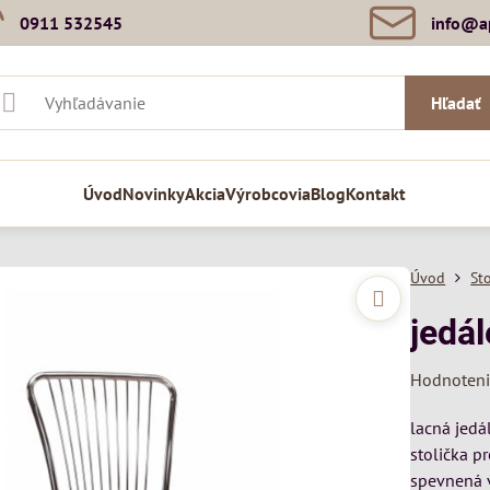
0911 532545
info​@a
Hľadať
Úvod
Novinky
Akcia
Výrobcovia
Blog
Kontakt
Úvod
St
jedál
Hodnoten
lacná jedá
stolička p
spevnená v