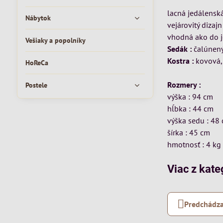
lacná jedálenská
Nábytok
vejárovitý dizaj
vhodná ako do je
Vešiaky a popolníky
Sedák :
čalúnen
Kostra :
kovová,
HoReCa
Rozmery :
Postele
výška : 94 cm
hĺbka : 44 cm
výška sedu : 48
šírka : 45 cm
hmotnosť : 4 kg
Viac z kate
Predchádza