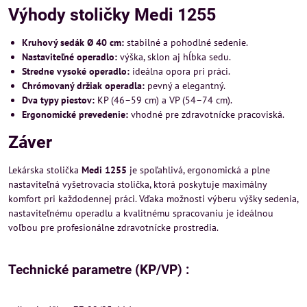
Výhody stoličky Medi 1255
Kruhový sedák Ø 40 cm:
stabilné a pohodlné sedenie.
Nastaviteľné operadlo:
výška, sklon aj hĺbka sedu.
Stredne vysoké operadlo:
ideálna opora pri práci.
Chrómovaný držiak operadla:
pevný a elegantný.
Dva typy piestov:
KP (46–59 cm) a VP (54–74 cm).
Ergonomické prevedenie:
vhodné pre zdravotnícke pracoviská.
Záver
Lekárska stolička
Medi 1255
je spoľahlivá, ergonomická a plne
nastaviteľná vyšetrovacia stolička, ktorá poskytuje maximálny
komfort pri každodennej práci. Vďaka možnosti výberu výšky sedenia,
nastaviteľnému operadlu a kvalitnému spracovaniu je ideálnou
voľbou pre profesionálne zdravotnícke prostredia.
Technické parametre (KP/VP) :