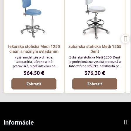
lekárska stolička Medi 1255
zubárska stolička Medi 1255
clean s nožným ovládaním
Dent
vyšší model pre ordinácie,
Zubárska stolička Medi 1255 Dent
laboratóriá, učebne a iné
je profesionálna vysoká pracovná a
pracoviská, s požiadavkou na
laboratórna stolička navrhnutá pre
operadlo pre dlhšie a pohodlné
stomatologické ambulancie,
564,50 €
376,30 €
sedenie. Špeciálny nožný
dentálne hygieničky, technikov a
mechanizmus clean umožňuje, aby
zdravotnícky personál. Vďaka
Zobraziť
Zobraziť
na prácu zostali Vaše ruky čisté.
širokým možnostiam nastavenia
poskytuje maximálny komfort aj pri
dlhodobom sedení počas zákrokov
alebo precíznej laboratórnej práce.
Informácie