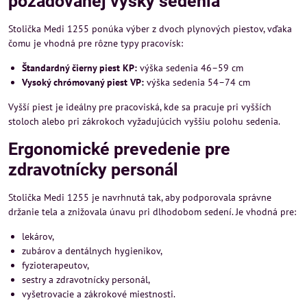
požadovanej výšky sedenia
Stolička Medi 1255 ponúka výber z dvoch plynových piestov, vďaka
čomu je vhodná pre rôzne typy pracovísk:
Štandardný čierny piest KP:
výška sedenia 46–59 cm
Vysoký chrómovaný piest VP:
výška sedenia 54–74 cm
Vyšší piest je ideálny pre pracoviská, kde sa pracuje pri vyšších
stoloch alebo pri zákrokoch vyžadujúcich vyššiu polohu sedenia.
Ergonomické prevedenie pre
zdravotnícky personál
Stolička Medi 1255 je navrhnutá tak, aby podporovala správne
držanie tela a znižovala únavu pri dlhodobom sedení. Je vhodná pre:
lekárov,
zubárov a dentálnych hygienikov,
fyzioterapeutov,
sestry a zdravotnícky personál,
vyšetrovacie a zákrokové miestnosti.