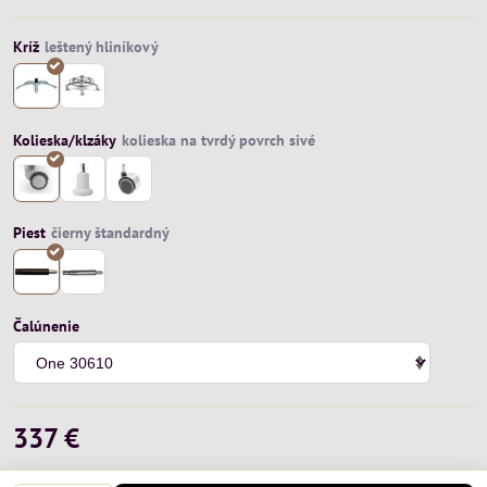
Kríž
Kolieska/klzáky
Piest
Čalúnenie
337 €