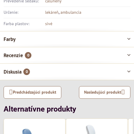
Prevedenie sedáku:
čalúnený
Určenie:
lekáreň
,
ambulancia
Farba plastov:
sivé
Farby
Recenzie
0
Diskusia
0
Predchádzajúci produkt
Nasledujúci produkt
Alternatívne produkty