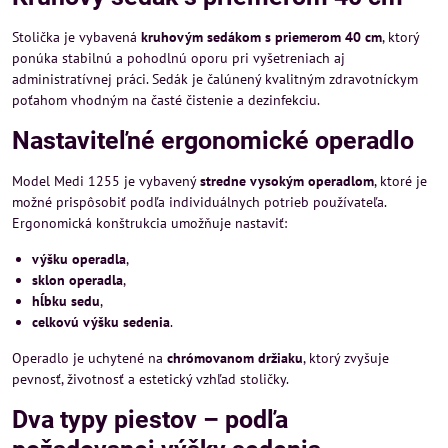
Stolička je vybavená
kruhovým sedákom s priemerom 40 cm
, ktorý
ponúka stabilnú a pohodlnú oporu pri vyšetreniach aj
administratívnej práci. Sedák je čalúnený kvalitným zdravotníckym
poťahom vhodným na časté čistenie a dezinfekciu.
Nastaviteľné ergonomické operadlo
Model Medi 1255 je vybavený
stredne vysokým operadlom
, ktoré je
možné prispôsobiť podľa individuálnych potrieb používateľa.
Ergonomická konštrukcia umožňuje nastaviť:
výšku operadla
,
sklon operadla
,
hĺbku sedu
,
celkovú výšku sedenia
.
Operadlo je uchytené na
chrómovanom držiaku
, ktorý zvyšuje
pevnosť, životnosť a estetický vzhľad stoličky.
Dva typy piestov – podľa