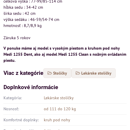
celková výška : 77-99/85-114 cm
hĺbka sedu : 34-42 cm
šírka sedu : 42 cm
výška sedáku : 46-59/54-74 cm
hmotnosť : 8,7/8,9 kg
Záruka 5 rokov
V ponuke máme aj model s vysokým piestom a kruhom pod nohy
Medi 1255 Dent, ako aj model Medi 1255 Clean s nožným ovládaním
piestu.
Viac z kategórie
Stoličky
Lekárske stoličky
Doplnkové informácie
Kategória:
Lekárske stoličky
Nosnosť:
od 111 do 120 kg
Komfortné doplnky:
kruh pod nohy