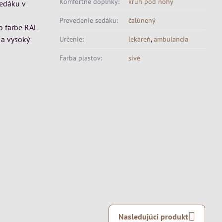
Komfortné doplnky:
kruh pod nohy
sedáku v
Prevedenie sedáku:
čalúnený
vo farbe RAL
 a vysoký
Určenie:
lekáreň
,
ambulancia
Farba plastov:
sivé
Nasledujúci produkt