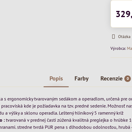
329
Otázka
Výrobca:
Ma
Popis
Farby
Recenzie
0
čka s ergonomicky tvarovaným sedákom a operadlom, určená pre or
é pracoviská kde je požiadavka na tzv. predné sedenie. Možnosť na
du a výšky a sklonu operadla. Leštený hliníkový 5 ramenný kríž
o :
tvarovaná v prednej časti zúžená kvalitná preglejka o hrúbke 
hranami. stredne tvrdá PUR pena s dlhodobou odolnosťou, hrubá 