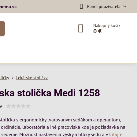
pema​.sk
Panel používateľa
Nákupný košík
0 €
oličky
Lekárske stoličky
rska stolička Medi 1258
ie
 stolička s ergonomicky tvarovaným sedákom a operadlom,
 ordinácie, laboratóriá a iné pracoviská kde je požiadavka na
é sedenie. Možnosť nastavenia výšky a hĺbky sedu a v
Čítajte