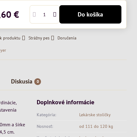
,60 €
Do košíka
 k produktu
Strážny pes
Doručenia
yer
Diskusia
0
Doplnkové informácie
dinácie,
stavenia
Kategória:
Lekárske stoličky
10mm a šírke
Nosnosť:
od 111 do 120 kg
4,5 cm.