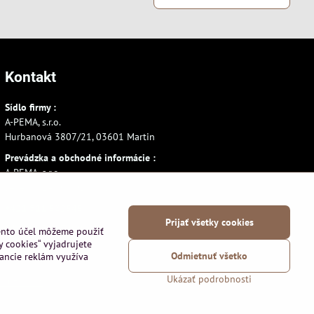
Kontakt
Sídlo firmy :
A-PEMA, s.r.o.
Hurbanová 3807/21, 03601 Martin
Prevádzka a obchodné informácie :
A-PEMA, s.r.o.
Severná 14, 03601 Martin
+421 911 532545
Prijať všetky cookies
+421 903 807209
tento účel môžeme použiť
y cookies“ vyjadrujete
Odmietnuť všetko
vancie reklám využíva
Ukázať podrobnosti
používania