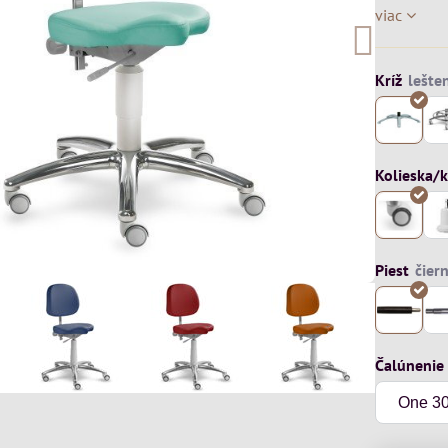
viac
Kríž
Kolieska/k
Piest
Čalúnenie