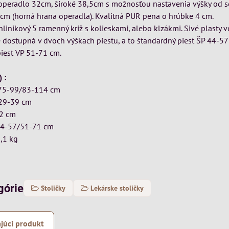
operadlo 32cm, široké 38,5cm s možnosťou nastavenia výšky od 
cm (horná hrana operadla). Kvalitná PUR pena o hrúbke 4 cm.
hliníkový 5 ramenný kríž s kolieskami, alebo klzákmi. Sivé plasty 
e dostupná v dvoch výškach piestu, a to štandardný piest ŠP 44-57
iest VP 51-71 cm.
 :
 75-99/83-114 cm
 29-39 cm
42 cm
 44-57/51-71 cm
8,1 kg
górie
Stoličky
Lekárske stoličky
júci produkt