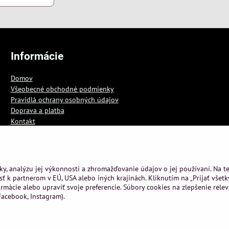
Informácie
Domov
Všeobecné obchodné podmienky
Pravidlá ochrany osobných údajov
Doprava a platba
Kontakt
Blog
ky, analýzu jej výkonnosti a zhromažďovanie údajov o jej používaní. Na 
ť k partnerom v EÚ, USA alebo iných krajinách. Kliknutím na „Prijať všetk
rmácie alebo upraviť svoje preferencie. Súbory cookies na zlepšenie rele
acebook, Instagram).
pyright
Predvoľby súkromia
Zásady ochrany osobných údajov
Podmienky 
Vytvorené pomocou:
BiznisWeb.sk