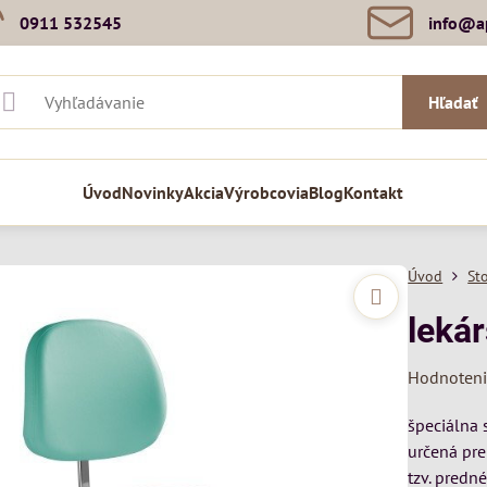
0911 532545
info​@a
Hľadať
Úvod
Novinky
Akcia
Výrobcovia
Blog
Kontakt
Úvod
St
leká
Hodnoten
špeciálna
určená pre
tzv. predn