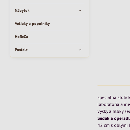
Nábytok
Vešiaky a popolníky
HoReCa
Postele
špeciálna stoli
laboratóriá a in
výšky a hĺbky se
Sedák a operadl
42 cm s oblými 