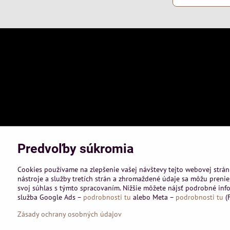
Predvoľby súkromia
Cookies používame na zlepšenie vašej návštevy tejto webovej strán
nástroje a služby tretích strán a zhromaždené údaje sa môžu prenies
svoj súhlas s týmto spracovaním. Nižšie môžete nájsť podrobné info
služba Google Ads –
podrobnosti tu
alebo Meta –
podrobnosti tu
(F
©
2026
Co
Zásady ochrany osobných údajov