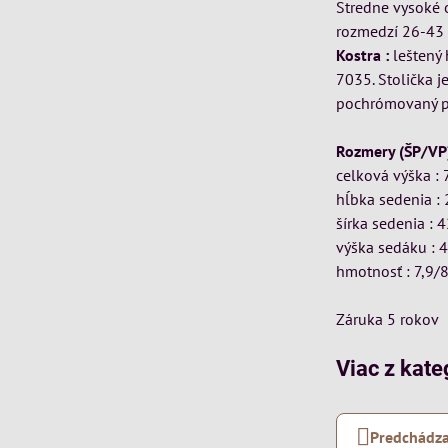
Stredne vysoké 
rozmedzí 26-43 
Kostra :
leštený 
7035. Stolička j
pochrómovaný p
Rozmery (ŠP/VP)
celková výška :
hĺbka sedenia :
šírka sedenia : 
výška sedáku :
hmotnosť : 7,9/
Záruka 5 rokov
Viac z kate
Predchádza