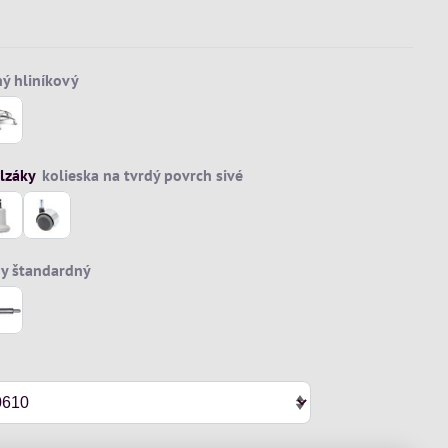
lzáky