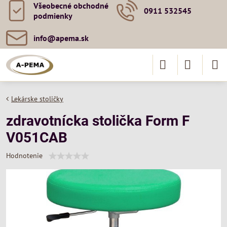
Všeobecné obchodné
0911 532545
podmienky
info​@apema​.sk
Lekárske stoličky
zdravotnícka stolička Form F
V051CAB
Hodnotenie