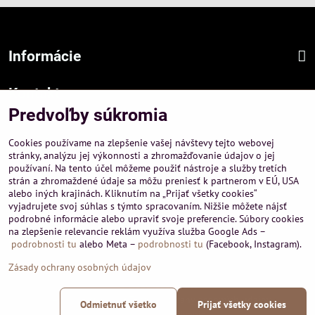
Informácie
Kontakt
Predvoľby súkromia
Sídlo firmy :
A-PEMA, s.r.o.
Cookies používame na zlepšenie vašej návštevy tejto webovej
Hurbanová 3807/21, 03601 Martin
stránky, analýzu jej výkonnosti a zhromažďovanie údajov o jej
používaní. Na tento účel môžeme použiť nástroje a služby tretích
Prevádzka a obchodné informácie :
strán a zhromaždené údaje sa môžu preniesť k partnerom v EÚ, USA
A-PEMA, s.r.o.
alebo iných krajinách. Kliknutím na „Prijať všetky cookies“
Severná 14, 03601 Martin
vyjadrujete svoj súhlas s týmto spracovaním. Nižšie môžete nájsť
podrobné informácie alebo upraviť svoje preferencie. Súbory cookies
+421 911 532545
na zlepšenie relevancie reklám využíva služba Google Ads –
+421 903 807209
podrobnosti tu
alebo Meta –
podrobnosti tu
(Facebook, Instagram).
Zásady ochrany osobných údajov
©
2026
Copyright
Predvoľby súkromia
Zásady ochrany osobných údajov
Odmietnuť všetko
Prijať všetky cookies
Podmienky používania