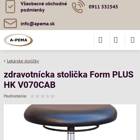
Všeobecné obchodné
0911 532545
podmienky
info​@apema​.sk
Lekárske stoličky
zdravotnícka stolička Form PLUS
HK V070CAB
Hodnotenie