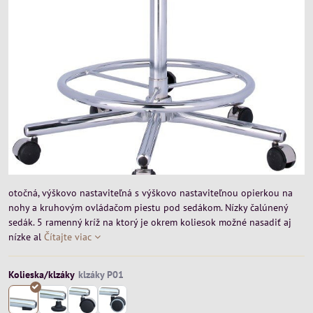
otočná, výškovo nastaviteľná s výškovo nastaviteľnou opierkou na
nohy a kruhovým ovládačom piestu pod sedákom. Nízky čalúnený
sedák. 5 ramenný kríž na ktorý je okrem koliesok možné nasadiť aj
nízke al
Čítajte viac
Kolieska/klzáky