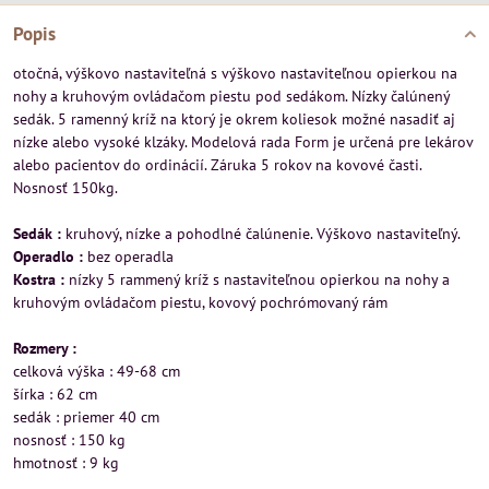
Popis
otočná, výškovo nastaviteľná s výškovo nastaviteľnou opierkou na
nohy a kruhovým ovládačom piestu pod sedákom. Nízky čalúnený
sedák. 5 ramenný kríž na ktorý je okrem koliesok možné nasadiť aj
nízke alebo vysoké klzáky. Modelová rada Form je určená pre lekárov
alebo pacientov do ordinácií. Záruka 5 rokov na kovové časti.
Nosnosť 150kg.
Sedák :
kruhový, nízke a pohodlné čalúnenie. Výškovo nastaviteľný.
Operadlo :
bez operadla
Kostra :
nízky 5 rammený kríž s nastaviteľnou opierkou na nohy a
kruhovým ovládačom piestu, kovový pochrómovaný rám
Rozmery :
celková výška : 49-68 cm
šírka : 62 cm
sedák : priemer 40 cm
nosnosť : 150 kg
hmotnosť : 9 kg