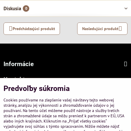
Diskusia
0
Predchádzajúci produkt
Nasledujúci produkt
Informácie
Kontakt
Predvoľby súkromia
Sídlo firmy :
A-PEMA, s.r.o.
Cookies používame na zlepšenie vašej návštevy tejto webovej
Hurbanová 3807/21, 03601 Martin
stránky, analýzu jej výkonnosti a zhromažďovanie údajov o jej
používaní. Na tento účel môžeme použiť nástroje a služby tretích
Prevádzka a obchodné informácie :
strán a zhromaždené údaje sa môžu preniesť k partnerom v EÚ, USA
A-PEMA, s.r.o.
alebo iných krajinách. Kliknutím na „Prijať všetky cookies“
Severná 14, 03601 Martin
vyjadrujete svoj súhlas s týmto spracovaním. Nižšie môžete nájsť