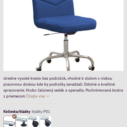
stredne vysoké kreslo bez podrúčok, vhodné k stolom s nízkou
pracovnou doskou kde by podrúčky zavadzali. Odolné a kvalitné
spracovanie. Hrubo čalúnený sedák a operadlo. Pochrómovaná kostra
s priemerom
Čítajte viac
Kolieska/klzáky