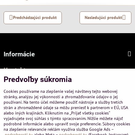
Predchádzajúci produkt
Nasledujúci produkt
Informácie
Kontakt
Predvoľby súkromia
Sídlo firmy :
A-PEMA, s.r.o.
Cookies používame na zlepšenie vašej návštevy tejto webovej
Hurbanová 3807/21, 03601 Martin
stránky, analýzu jej výkonnosti a zhromažďovanie údajov o jej
používaní. Na tento účel môžeme použiť nástroje a služby tretích
Prevádzka a obchodné informácie :
strán a zhromaždené údaje sa môžu preniesť k partnerom v EÚ, USA
A-PEMA, s.r.o.
alebo iných krajinách. Kliknutím na „Prijať všetky cookies“
Severná 14, 03601 Martin
vyjadrujete svoj súhlas s týmto spracovaním. Nižšie môžete nájsť
podrobné informácie alebo upraviť svoje preferencie. Súbory cookies
+421 911 532545
na zlepšenie relevancie reklám využíva služba Google Ads –
+421 903 807209
podrobnosti tu
alebo Meta –
podrobnosti tu
(Facebook, Instagram).