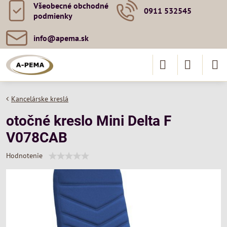
Všeobecné obchodné
0911 532545
podmienky
info​@apema​.sk
Kancelárske kreslá
otočné kreslo Mini Delta F
V078CAB
Hodnotenie