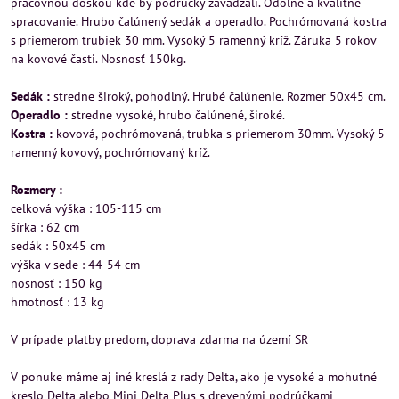
pracovnou doskou kde by podrúčky zavadzali. Odolné a kvalitné
spracovanie. Hrubo čalúnený sedák a operadlo. Pochrómovaná kostra
s priemerom trubiek 30 mm. Vysoký 5 ramenný kríž. Záruka 5 rokov
na kovové časti. Nosnosť 150kg.
Sedák :
stredne široký, pohodlný. Hrubé čalúnenie. Rozmer 50x45 cm.
Operadlo :
stredne vysoké, hrubo čalúnené, široké.
Kostra :
kovová, pochrómovaná, trubka s priemerom 30mm. Vysoký 5
ramenný kovový, pochrómovaný kríž.
Rozmery :
celková výška : 105-115 cm
šírka : 62 cm
sedák : 50x45 cm
výška v sede : 44-54 cm
nosnosť : 150 kg
hmotnosť : 13 kg
V prípade platby predom, doprava zdarma na území SR
V ponuke máme aj iné kreslá z rady Delta, ako je vysoké a mohutné
kreslo Delta alebo Mini Delta Plus s drevenými podrúčkami