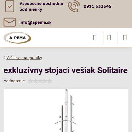
Všeobecné obchodné
0911 532545
podmienky
info​@apema​.sk
Vešiaky a popolníky
exkluzívny stojací vešiak Solitaire
Hodnotenie