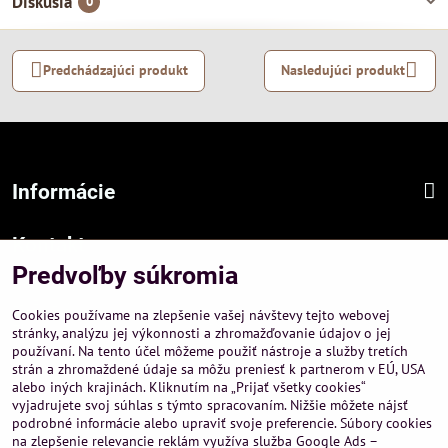
Diskusia
0
Predchádzajúci produkt
Nasledujúci produkt
Informácie
Kontakt
Predvoľby súkromia
Sídlo firmy :
A-PEMA, s.r.o.
Cookies používame na zlepšenie vašej návštevy tejto webovej
Hurbanová 3807/21, 03601 Martin
stránky, analýzu jej výkonnosti a zhromažďovanie údajov o jej
používaní. Na tento účel môžeme použiť nástroje a služby tretích
Prevádzka a obchodné informácie :
strán a zhromaždené údaje sa môžu preniesť k partnerom v EÚ, USA
A-PEMA, s.r.o.
alebo iných krajinách. Kliknutím na „Prijať všetky cookies“
Severná 14, 03601 Martin
vyjadrujete svoj súhlas s týmto spracovaním. Nižšie môžete nájsť
podrobné informácie alebo upraviť svoje preferencie. Súbory cookies
+421 911 532545
na zlepšenie relevancie reklám využíva služba Google Ads –