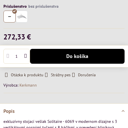
Príslušenstvo
272,33 €
Do košíka
Otázka k produktu
Strážny pes
Doručenia
Výrobca:
Kerkmann
Popis
exkluzívny stojací vešiak Solitaire - 6069 v modernom dizajne s 3
vertikálnymi nosnými tyčami s 8 háčikmi, v prevedení hliníková