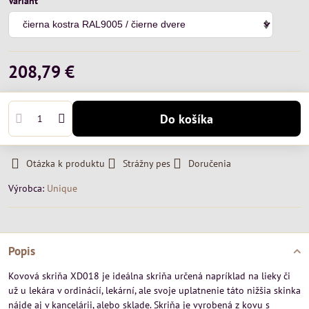
Variant
208,79 €
Do košíka
Otázka k produktu
Strážny pes
Doručenia
Výrobca:
Unique
Popis
Kovová skriňa XD018 je ideálna skriňa určená napríklad na lieky či
už u lekára v ordinácií, lekární, ale svoje uplatnenie táto nižšia skinka
nájde aj v kancelárii, alebo sklade. Skriňa je vyrobená z kovu s