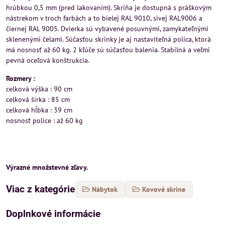
hrúbkou 0,5 mm (pred lakovaním). Skriňa je dostupná s práškovým
nástrekom v troch farbách a to bielej RAL 9010, sivej RAL9006 a
čiernej RAL 9005. Dvierka sú vybavené posuvnými, zamykateľnými
sklenenými čelami. Súčasťou skrinky je aj nastaviteľná polica, ktorá
má nosnosť až 60 kg. 2 kľúče sú súčasťou balenia. Stabilná a veľmi
pevná oceľová konštrukcia.
Rozmery :
celková výška : 90 cm
celková šírka : 85 cm
celková hĺbka : 39 cm
nosnosť police : až 60 kg
Výrazné množstevné zľavy.
Viac z kategórie
Nábytok
Kovové skrine
Doplnkové informácie