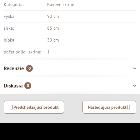
Kategória:
Kovové skrine
výška:
90 cm
šírka:
85 cm
hĺbka:
39 cm
počet políc - skrine:
1
Recenzie
0
Diskusia
0
Predchádzajúci produkt
Nasledujúci produkt