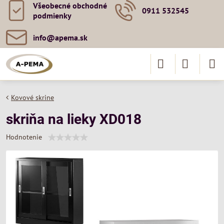
Všeobecné obchodné
0911 532545
podmienky
info​@apema​.sk
Kovové skrine
skriňa na lieky XD018
Hodnotenie