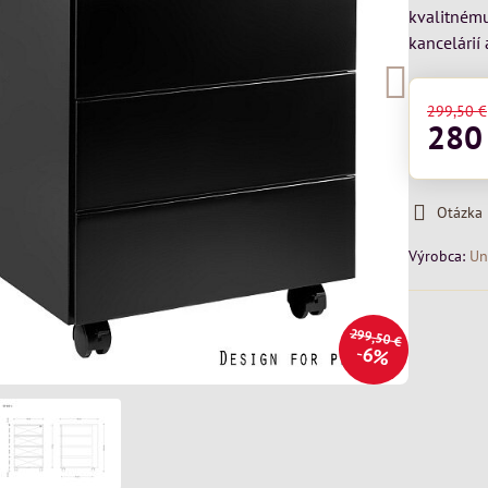
kvalitnému
kancelárií
299,50 €
280
Otázka
Výrobca:
Un
299,50 €
6%