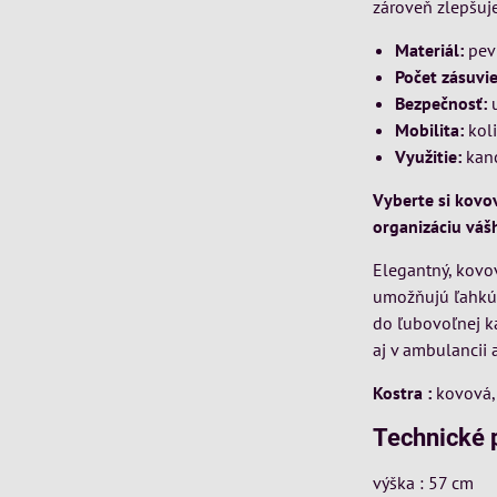
zároveň zlepšuj
Materiál:
pev
Počet zásuvie
Bezpečnosť:
u
Mobilita:
koli
Využitie:
kanc
Vyberte si kovo
organizáciu váš
Elegantný, kovov
umožňujú ľahkú 
do ľubovoľnej k
aj v ambulancii 
Kostra :
kovová
Technické 
výška : 57 cm