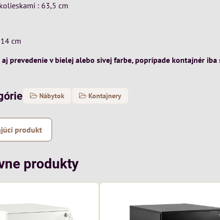
kolieskami : 63,5 cm
: 14 cm
 prevedenie v bielej alebo sivej farbe, poprípade kontajnér iba 
górie
Nábytok
Kontajnery
júci produkt
ívne produkty