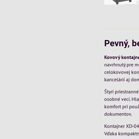
Pevný, b
Kovový kontajn
navrhnutý pre m
celokovovej konš
kancelárií aj do
Štyri priestrann
osobné veci. Hl
komfort pri pou
dokumentov.
Kontajner XD‑04
Vďaka kompaktný