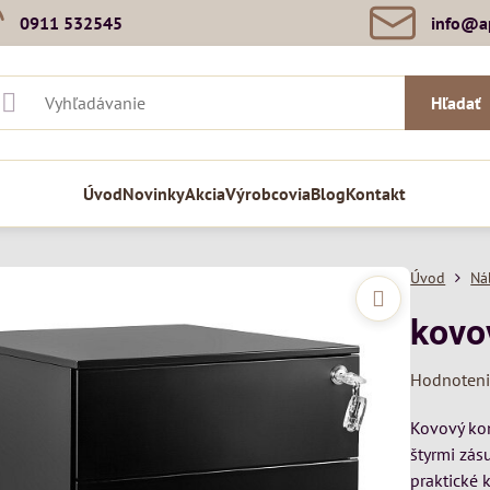
0911 532545
info​@a
Hľadať
Úvod
Novinky
Akcia
Výrobcovia
Blog
Kontakt
Úvod
Ná
kovo
Hodnoten
Kovový kon
štyrmi zás
praktické 