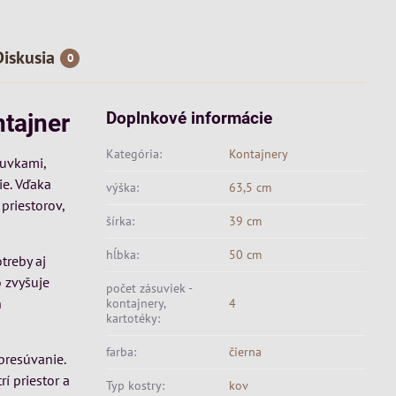
Diskusia
0
Doplnkové informácie
ntajner
Kategória:
Kontajnery
suvkami,
e. Vďaka
výška:
63,5 cm
priestorov,
šírka:
39 cm
hĺbka:
50 cm
treby aj
o zvyšuje
počet zásuviek -
h
kontajnery,
4
kartotéky:
farba:
čierna
presúvanie.
í priestor a
Typ kostry:
kov