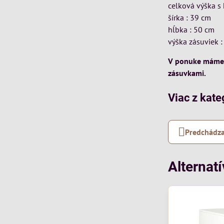
celková výška s 
šírka : 39 cm
hĺbka : 50 cm
výška zásuviek 
V ponuke máme aj
zásuvkami.
Viac z kate
Predchádza
Alternat