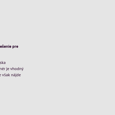
iešenie pre
eska
nér je vhodný
e však nájde