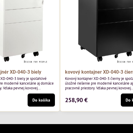
jnér XD-040-3 biely
kovový kontajner XD-040-3 čier
 XD‑040-3 biely je spoľahlivé
Kovový kontajner XD‑040-3 čierny je spoľ
pre moderné kancelárie aj domáce
úložné riešenie pre moderné kancelárie 
y. Vďaka pevnej kovovej
pracovné priestory. Vďaka pevnej kovovej
litným zásuvkám a praktickému
konštrukcii, kvalitným zásuvkám a prakti
tuje bezpečný priestor pre
uzamykaniu poskytuje bezpečný priestor 
258,90 €
Do košíka
Do 
lárske potreby aj osobné veci.
dokumenty, kancelárske potreby aj osobné