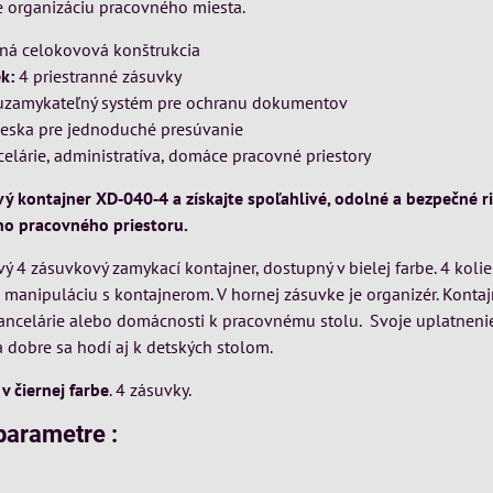
e organizáciu pracovného miesta.
ná celokovová konštrukcia
k:
4 priestranné zásuvky
zamykateľný systém pre ochranu dokumentov
eska pre jednoduché presúvanie
elárie, administratíva, domáce pracovné priestory
vý kontajner XD‑040‑4 a získajte spoľahlivé, odolné a bezpečné r
ho pracovného priestoru.
ý 4 zásuvkový zamykací kontajner, dostupný v bielej farbe. 4 koli
manipuláciu s kontajnerom. V hornej zásuvke je organizér. Kontaj
ancelárie alebo domácnosti k pracovnému stolu. Svoje uplatneni
a dobre sa hodí aj k detských stolom.
,
v čiernej farbe
. 4 zásuvky.
parametre :