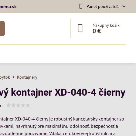
pema​.sk
Panel používateľa
Nákupný košík
0 €
bytok
Kontajnery
vý kontajner XD-040-4 čierny
ie
tajner XD‑040‑4 čierny je robustný kancelársky kontajner so
uvkami, navrhnutý pre maximálnu odolnosť, bezpečnosť a
každodenné používanie. Vďaka celokovovej konštrukcii a