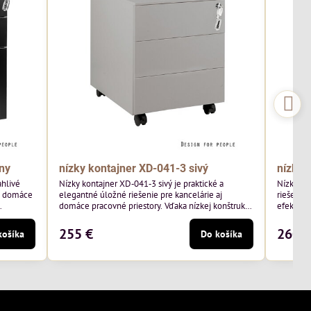
ny
nízky kontajner XD-041-3 sivý
nízky 
ahlivé
Nízky kontajner XD‑041‑3 sivý je praktické a
Nízky ko
aj domáce
elegantné úložné riešenie pre kancelárie aj
riešením
domáce pracovné priestory. Vďaka nízkej konštrukcii
efektívne
ckému
sa bez problémov zmestí pod väčšinu pracovných
dôležité 
pre
stolov a svojím moderným sivým prevedením
sa perfe
255 €
260 
košíka
Do košíka
 veci.
dokonale doplní každý interiér.
stolov a
do moder