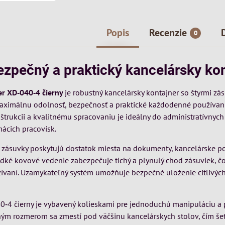
Popis
Recenzie
0
ezpečný a praktický kancelársky ko
er XD‑040‑4 čierny
je robustný kancelársky kontajner so štyrmi zá
aximálnu odolnosť, bezpečnosť a praktické každodenné používani
trukcii a kvalitnému spracovaniu je ideálny do administratívnych 
mácich pracovísk.
é zásuvky poskytujú dostatok miesta na dokumenty, kancelárske po
adké kovové vedenie zabezpečuje tichý a plynulý chod zásuviek, č
žívaní. Uzamykateľný systém umožňuje bezpečné uloženie citlivýc
0‑4 čierny je vybavený kolieskami pre jednoduchú manipuláciu a 
m rozmerom sa zmestí pod väčšinu kancelárskych stolov, čím šetr