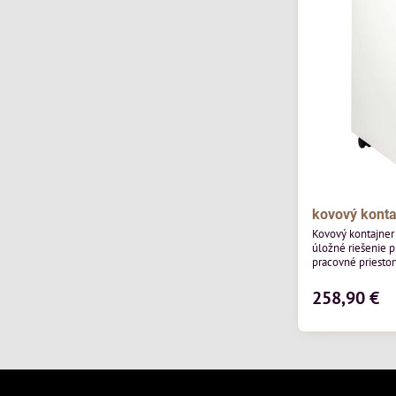
kovový konta
Kovový kontajner
úložné riešenie 
pracovné priestor
konštrukcii, kva
uzamykaniu posky
258,90 €
dokumenty, kance