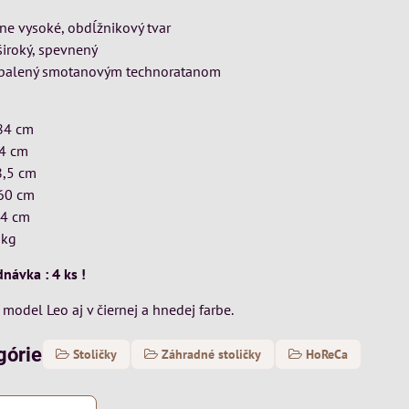
ne vysoké, obdĺžnikový tvar
široký, spevnený
obalený smotanovým technoratanom
 84 cm
54 cm
8,5 cm
 60 cm
44 cm
 kg
návka : 4 ks !
odel Leo aj v čiernej a hnedej farbe.
górie
Stoličky
Záhradné stoličky
HoReCa