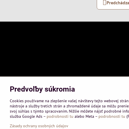
Predchádza
Predvoľby súkromia
Cookies používame na zlepšenie vašej návštevy tejto webovej strán
nástroje a služby tretích strán a zhromaždené údaje sa môžu prenies
svoj súhlas s týmto spracovaním. Nižšie môžete nájsť podrobné info
služba Google Ads –
podrobnosti tu
alebo Meta –
podrobnosti tu
(F
©
2026
Co
Zásady ochrany osobných údajov