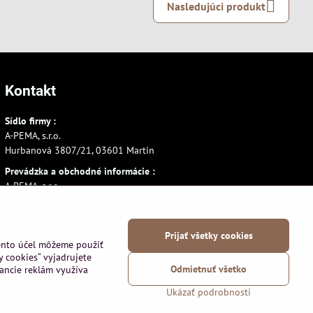
Nasledujúci produkt
Kontakt
Sídlo firmy :
A-PEMA, s.r.o.
Hurbanová 3807/21, 03601 Martin
Prevádzka a obchodné informácie :
A-PEMA, s.r.o.
Severná 14, 03601 Martin
+421 911 532545
Prijať všetky cookies
+421 903 807209
tento účel môžeme použiť
y cookies“ vyjadrujete
Odmietnuť všetko
vancie reklám využíva
Ukázať podrobnosti
používania