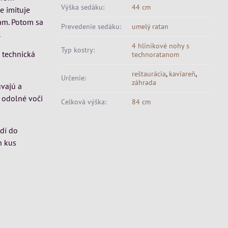
Výška sedáku:
44 cm
e imituje
am. Potom sa
Prevedenie sedáku:
umelý ratan
.
4 hliníkové nohy s
Typ kostry:
 technická
technoratanom
reštaurácia
,
kaviareň
,
Určenie:
záhrada
úvajú a
ú odolné voči
Celková výška:
84 cm
odí do
n kus