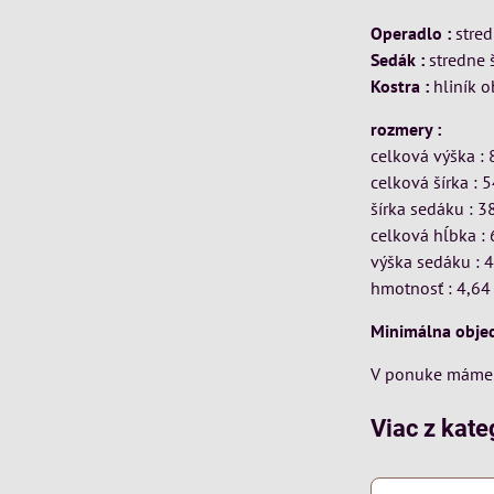
Operadlo :
stred
Sedák :
stredne 
Kostra :
hliník 
rozmery :
celková výška :
celková šírka : 
šírka sedáku : 3
celková hĺbka :
výška sedáku : 
hmotnosť : 4,64
Minimálna objed
V ponuke máme m
Viac z kate