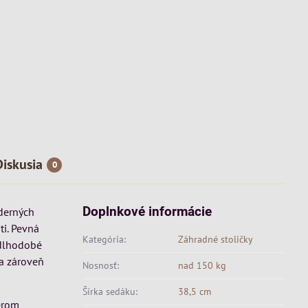
Diskusia
0
Doplnkové informácie
derných
ti. Pevná
Kategória:
Záhradné stoličky
 dlhodobé
 a zároveň
Nosnosť:
nad 150 kg
Šírka sedáku:
38,5 cm
berom