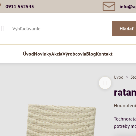
0911 532545
info​@a
Hľadať
Úvod
Novinky
Akcia
Výrobcovia
Blog
Kontakt
Úvod
St
rata
Hodnoten
Technorat
potreby mo