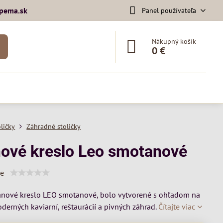
pema​.sk
Panel používateľa
Nákupný košík
0 €
oličky
Záhradné stoličky
nové kreslo Leo smotanové
ie
anové kreslo LEO smotanové, bolo vytvorené s ohľadom na
derných kaviarní, reštaurácií a pivných záhrad.
Čítajte viac