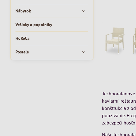
Nábytok
Vešiaky a popolníky
HoReCa
Postele
Technoratanové 
kaviarní, reštau
konštrukcia z o
používanie. Eleg
zabezpečí hosť
Naše technorata