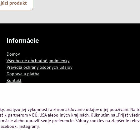
júci produkt
Informácie
Domov
Všeobecné obchodné podmienky
Pravidlá ochrany osobných údajov
Doprava a platba
Kontakt
Blog
ky, analýzu jej výkonnosti a zhromažďovanie údajov o jej používaní. Na 
ť k partnerom v EÚ, USA alebo iných krajinách. Kliknutím na „Prijať všetk
rmácie alebo upraviť svoje preferencie. Súbory cookies na zlepšenie rele
acebook, Instagram).
pyright
Predvoľby súkromia
Zásady ochrany osobných údajov
Podmienky 
Vytvorené pomocou:
BiznisWeb.sk