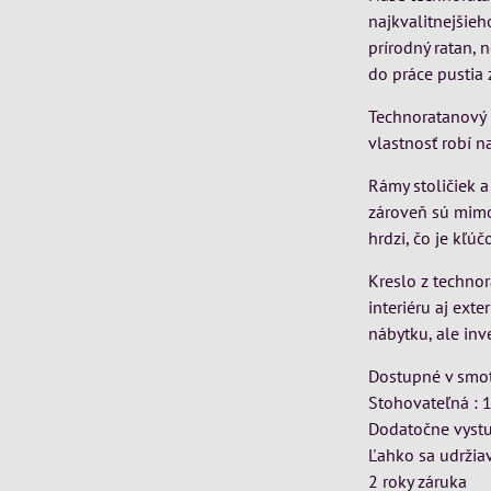
najkvalitnejšieh
prírodný ratan,
do práce pustia 
Technoratanový 
vlastnosť robí 
Rámy stoličiek a
zároveň sú mimo
hrdzi, čo je kľú
Kreslo z techno
interiéru aj ext
nábytku, ale inv
Dostupné v smot
Stohovateľná : 1
Dodatočne vyst
Ľahko sa udržiav
2 roky záruka