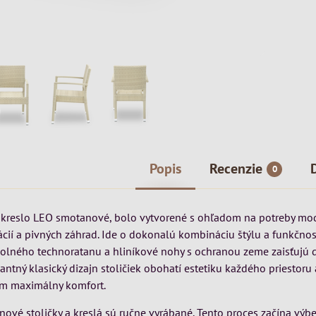
Popis
Recenzie
0
kreslo LEO smotanové, bolo vytvorené s ohľadom na potreby mo
rácií a pivných záhrad. Ide o dokonalú kombináciu štýlu a funkčnos
dolného technoratanu a hliníkové nohy s ochranou zeme zaisťujú
antný klasický dizajn stoličiek obohatí estetiku každého priestoru
om maximálny komfort.
nové stoličky a kreslá sú ručne vyrábané. Tento proces začína vý