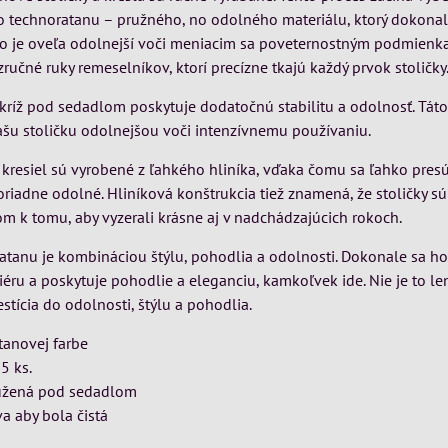
o technoratanu – pružného, ​​no odolného materiálu, ktorý dokonal
 no je oveľa odolnejší voči meniacim sa poveternostným podmienk
zručné ruky remeselníkov, ktorí precízne tkajú každý prvok stoličky
kríž pod sedadlom poskytuje dodatočnú stabilitu a odolnosť. Táto
našu stoličku odolnejšou voči intenzívnemu používaniu.
 kresiel sú vyrobené z ľahkého hliníka, vďaka čomu sa ľahko pres
riadne odolné. Hliníková konštrukcia tiež znamená, že stoličky s
čom k tomu, aby vyzerali krásne aj v nadchádzajúcich rokoch.
ratanu je kombináciou štýlu, pohodlia a odolnosti. Dokonale sa h
eriéru a poskytuje pohodlie a eleganciu, kamkoľvek ide. Nie je to le
estícia do odolnosti, štýlu a pohodlia.
anovej farbe
5 ks.
užená pod sedadlom
a aby bola čistá