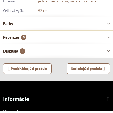
Určenie:
jedáleň
,
reštaurácia
,
kaviareň
,
záhrada
Celková výška:
92 cm
Farby
Recenzie
0
Diskusia
0
Predchádzajúci produkt
Nasledujúci produkt
Informácie
Kontakt