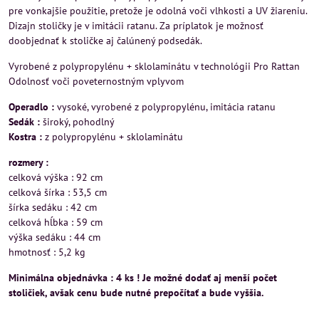
pre vonkajšie použitie, pretože je odolná voči vlhkosti a UV žiareniu.
Dizajn stoličky je v imitácii ratanu. Za príplatok je možnosť
doobjednať k stoličke aj čalúnený podsedák.
Vyrobené z polypropylénu + sklolaminátu v technológii Pro Rattan
Odolnosť voči poveternostným vplyvom
Operadlo :
vysoké, vyrobené z polypropylénu, imitácia ratanu
Sedák :
široký, pohodlný
Kostra :
z polypropylénu + sklolaminátu
rozmery :
celková výška : 92 cm
celková šírka : 53,5 cm
šírka sedáku : 42 cm
celková hĺbka : 59 cm
výška sedáku : 44 cm
hmotnosť : 5,2 kg
Minimálna objednávka : 4 ks ! Je možné dodať aj menší počet
stoličiek, avšak cenu bude nutné prepočítať a bude vyššia.