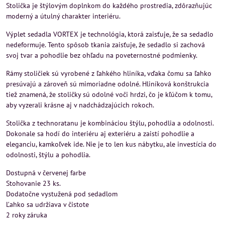
Stolička je štýlovým doplnkom do každého prostredia, zdôrazňujúc
moderný a útulný charakter interiéru.
Výplet sedadla VORTEX je technológia, ktorá zaisťuje, že sa sedadlo
nedeformuje. Tento spôsob tkania zaisťuje, že sedadlo si zachová
svoj tvar a pohodlie bez ohľadu na poveternostné podmienky.
Rámy stoličiek sú vyrobené z ľahkého hliníka, vďaka čomu sa ľahko
presúvajú a zároveň sú mimoriadne odolné. Hliníková konštrukcia
tiež znamená, že stoličky sú odolné voči hrdzi, čo je kľúčom k tomu,
aby vyzerali krásne aj v nadchádzajúcich rokoch.
Stolička z technoratanu je kombináciou štýlu, pohodlia a odolnosti.
Dokonale sa hodí do interiéru aj exteriéru a zaistí pohodlie a
eleganciu, kamkoľvek ide. Nie je to len kus nábytku, ale investícia do
odolnosti, štýlu a pohodlia.
Dostupná v červenej farbe
Stohovanie 23 ks.
Dodatočne vystužená pod sedadlom
Ľahko sa udržiava v čistote
2 roky záruka