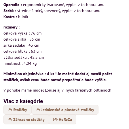
Operadlo :
ergonomicky tvarované, výplet z technoratanu
Sedák :
stredne široký, spevnený, výplet z technoratanu
Kostra :
hliník
rozmery :
celková výška : 76 cm
celková šírka : 55 cm
šírka sedáku : 43 cm
celková hĺbka : 63 cm
výška sedáku : 45,5 cm
hmotnosť : 4,04 kg
Minimálna objednávka : 4 ks ! Je možné dodať aj menší počet
stoličiek, avšak cenu bude nutné prepočítať a bude vyššia.
V ponuke máme model Louise aj v iných farebných odtieňoch
Viac z kategórie
Stoličky
Jedálenské a plastové stoličky
Záhradné stoličky
HoReCa