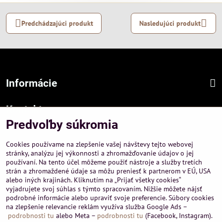
Predchádzajúci produkt
Nasledujúci produkt
Informácie
Kontakt
Predvoľby súkromia
Sídlo firmy :
A-PEMA, s.r.o.
Cookies používame na zlepšenie vašej návštevy tejto webovej
Hurbanová 3807/21, 03601 Martin
stránky, analýzu jej výkonnosti a zhromažďovanie údajov o jej
používaní. Na tento účel môžeme použiť nástroje a služby tretích
Prevádzka a obchodné informácie :
strán a zhromaždené údaje sa môžu preniesť k partnerom v EÚ, USA
A-PEMA, s.r.o.
alebo iných krajinách. Kliknutím na „Prijať všetky cookies“
Severná 14, 03601 Martin
vyjadrujete svoj súhlas s týmto spracovaním. Nižšie môžete nájsť
podrobné informácie alebo upraviť svoje preferencie. Súbory cookies
+421 911 532545
na zlepšenie relevancie reklám využíva služba Google Ads –
+421 903 807209
podrobnosti tu
alebo Meta –
podrobnosti tu
(Facebook, Instagram).