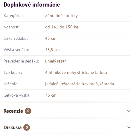
Doplnkové informácie
Kategória:
Záhradné stoličky
Nosnosť:
od 141 do 150 kg
Šírka sedáku:
43 cm
Výška sedáku:
45,5 cm
Prevedenie sedáku:
umelý ratan
Typ kostry:
4 hliníkové nohy striekané farbou
Určenie:
jedáleň
,
reštaurácia
,
kaviareň
,
záhrada
Celková výška:
76 cm
Recenzie
0
Diskusia
0