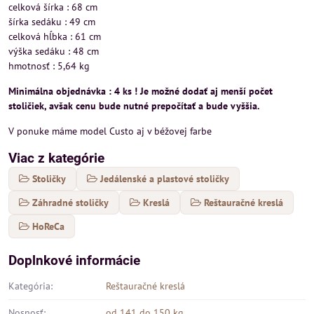
celková šírka : 68 cm
šírka sedáku : 49 cm
celková hĺbka : 61 cm
výška sedáku : 48 cm
hmotnosť : 5,64 kg
Minimálna objednávka : 4 ks ! Je možné dodať aj menší počet
stoličiek, avšak cenu bude nutné prepočítať a bude vyššia.
V ponuke máme model Custo aj v béžovej farbe
Viac z kategórie
Stoličky
Jedálenské a plastové stoličky
Záhradné stoličky
Kreslá
Reštauračné kreslá
HoReCa
Doplnkové informácie
Kategória:
Reštauračné kreslá
Nosnosť:
od 141 do 150 kg