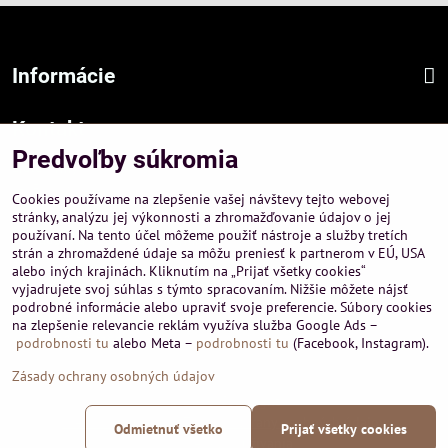
Informácie
Kontakt
Predvoľby súkromia
Sídlo firmy :
A-PEMA, s.r.o.
Cookies používame na zlepšenie vašej návštevy tejto webovej
Hurbanová 3807/21, 03601 Martin
stránky, analýzu jej výkonnosti a zhromažďovanie údajov o jej
používaní. Na tento účel môžeme použiť nástroje a služby tretích
Prevádzka a obchodné informácie :
strán a zhromaždené údaje sa môžu preniesť k partnerom v EÚ, USA
A-PEMA, s.r.o.
alebo iných krajinách. Kliknutím na „Prijať všetky cookies“
Severná 14, 03601 Martin
vyjadrujete svoj súhlas s týmto spracovaním. Nižšie môžete nájsť
podrobné informácie alebo upraviť svoje preferencie. Súbory cookies
+421 911 532545
na zlepšenie relevancie reklám využíva služba Google Ads –
+421 903 807209
podrobnosti tu
alebo Meta –
podrobnosti tu
(Facebook, Instagram).
Zásady ochrany osobných údajov
©
2026
Copyright
Predvoľby súkromia
Zásady ochrany osobných údajov
Odmietnuť všetko
Prijať všetky cookies
Podmienky používania