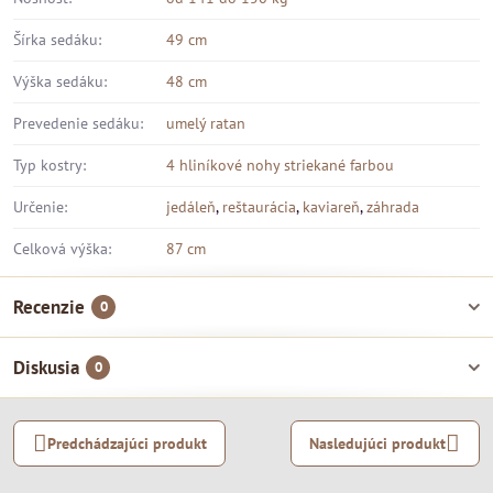
Šírka sedáku:
49 cm
Výška sedáku:
48 cm
Prevedenie sedáku:
umelý ratan
Typ kostry:
4 hliníkové nohy striekané farbou
Určenie:
jedáleň
,
reštaurácia
,
kaviareň
,
záhrada
Celková výška:
87 cm
Recenzie
0
Diskusia
0
Predchádzajúci produkt
Nasledujúci produkt