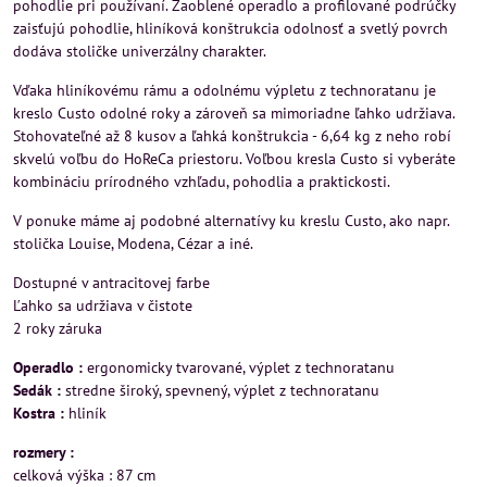
pohodlie pri používaní. Zaoblené operadlo a profilované podrúčky
zaisťujú pohodlie, hliníková konštrukcia odolnosť a svetlý povrch
dodáva stoličke univerzálny charakter.
Vďaka hliníkovému rámu a odolnému výpletu z technoratanu je
kreslo Custo odolné roky a zároveň sa mimoriadne ľahko udržiava.
Stohovateľné až 8 kusov a ľahká konštrukcia - 6,64 kg z neho robí
skvelú voľbu do HoReCa priestoru. Voľbou kresla Custo si vyberáte
kombináciu prírodného vzhľadu, pohodlia a praktickosti.
V ponuke máme aj podobné alternatívy ku kreslu Custo, ako napr.
stolička Louise, Modena, Cézar a iné.
Dostupné v antracitovej farbe
Ľahko sa udržiava v čistote
2 roky záruka
Operadlo :
ergonomicky tvarované, výplet z technoratanu
Sedák :
stredne široký, spevnený, výplet z technoratanu
Kostra :
hliník
rozmery :
celková výška : 87 cm