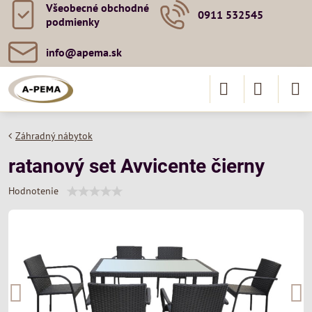
Všeobecné obchodné
0911 532545
podmienky
info​@apema​.sk
Záhradný nábytok
ratanový set Avvicente čierny
Hodnotenie