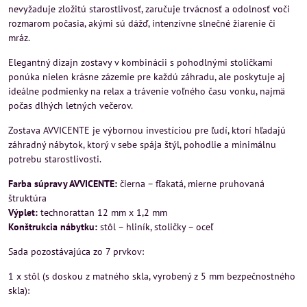
nevyžaduje zložitú starostlivosť, zaručuje trvácnosť a odolnosť voči
rozmarom počasia, akými sú dážď, intenzívne slnečné žiarenie či
mráz.
Elegantný dizajn zostavy v kombinácii s pohodlnými stoličkami
ponúka nielen krásne zázemie pre každú záhradu, ale poskytuje aj
ideálne podmienky na relax a trávenie voľného času vonku, najmä
počas dlhých letných večerov.
Zostava AVVICENTE je výbornou investíciou pre ľudí, ktorí hľadajú
záhradný nábytok, ktorý v sebe spája štýl, pohodlie a minimálnu
potrebu starostlivosti.
Farba súpravy AVVICENTE:
čierna – fľakatá, mierne pruhovaná
štruktúra
Výplet:
technorattan 12 mm x 1,2 mm
Konštrukcia nábytku:
stôl – hliník, stoličky – oceľ
Sada pozostávajúca zo 7 prvkov:
1 x stôl (s doskou z matného skla, vyrobený z 5 mm bezpečnostného
skla):