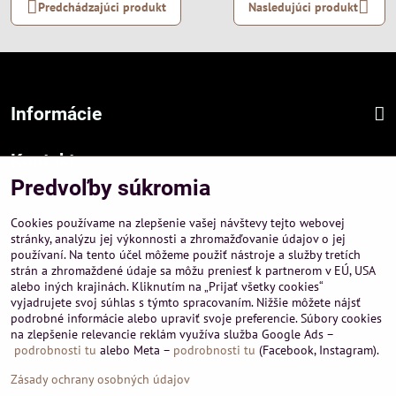
Predchádzajúci produkt
Nasledujúci produkt
Informácie
Kontakt
Predvoľby súkromia
Sídlo firmy :
A-PEMA, s.r.o.
Cookies používame na zlepšenie vašej návštevy tejto webovej
Hurbanová 3807/21, 03601 Martin
stránky, analýzu jej výkonnosti a zhromažďovanie údajov o jej
používaní. Na tento účel môžeme použiť nástroje a služby tretích
Prevádzka a obchodné informácie :
strán a zhromaždené údaje sa môžu preniesť k partnerom v EÚ, USA
A-PEMA, s.r.o.
alebo iných krajinách. Kliknutím na „Prijať všetky cookies“
Severná 14, 03601 Martin
vyjadrujete svoj súhlas s týmto spracovaním. Nižšie môžete nájsť
podrobné informácie alebo upraviť svoje preferencie. Súbory cookies
+421 911 532545
na zlepšenie relevancie reklám využíva služba Google Ads –
+421 903 807209
podrobnosti tu
alebo Meta –
podrobnosti tu
(Facebook, Instagram).
Zásady ochrany osobných údajov