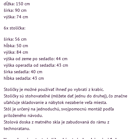
dĺžka: 150 cm
šírka: 90 cm
výška: 74 cm
6x stolička:
šírka: 56 cm
hĺbka: 50 cm
výška: 84 cm
výška od zeme po sedadlo: 44 cm
výška operadla od sedadla: 43 cm
šírka sedadla: 40 cm
hĺbka sedadla: 43 cm
Stoličky je možné používať ihneď po vybratí z krabíc.
Stoličky sú stohovateľné (môžete dať jednu do druhej), čo značne
uľahčuje skladovanie a nábytok nezaberie veľa miesta.
Stôl je určený na jednoduchú, svojpomocnú montáž podľa
priloženého návodu.
Stolová doska z matného skla je zabudovaná do rámu z
technoratanu.