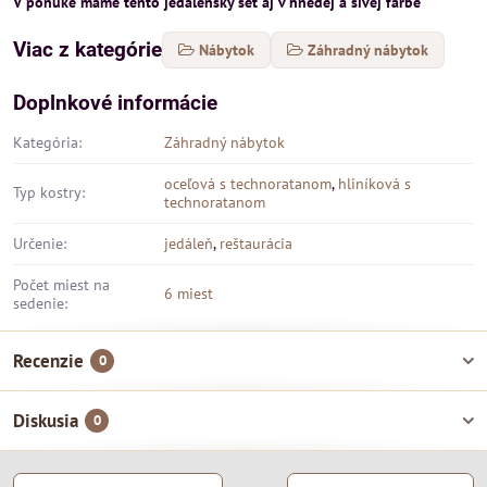
V ponuke máme tento jedálenský set aj v hnedej a sivej farbe
Viac z kategórie
Nábytok
Záhradný nábytok
Doplnkové informácie
Kategória:
Záhradný nábytok
oceľová s technoratanom
,
hliníková s
Typ kostry:
technoratanom
Určenie:
jedáleň
,
reštaurácia
Počet miest na
6 miest
sedenie:
Recenzie
0
Diskusia
0