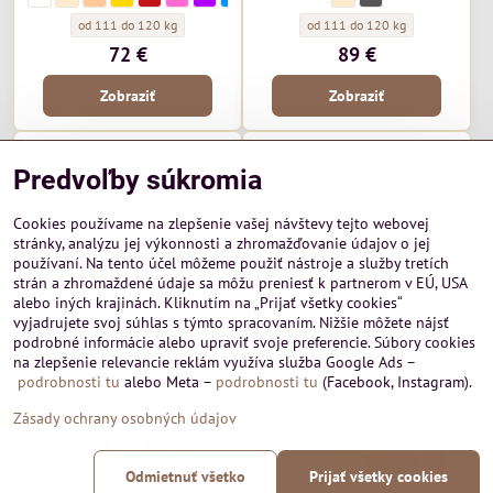
krčme. Sedák môže byť čalúnený
kombináciách (v.1: buk/látka EKF
alebo z masívu.
antracite; v.2: dub sonoma/látka
drevená stolička Verona - Nosnosť:
drevená stolička Aida - Nosnosť:
od 111 do 120 kg
od 111 do 120 kg
EKF cappuccino a iné.
72 €
89 €
Zobraziť
Zobraziť
Predvoľby súkromia
Cookies používame na zlepšenie vašej návštevy tejto webovej
stránky, analýzu jej výkonnosti a zhromažďovanie údajov o jej
používaní. Na tento účel môžeme použiť nástroje a služby tretích
strán a zhromaždené údaje sa môžu preniesť k partnerom v EÚ, USA
alebo iných krajinách. Kliknutím na „Prijať všetky cookies“
vyjadrujete svoj súhlas s týmto spracovaním. Nižšie môžete nájsť
podrobné informácie alebo upraviť svoje preferencie. Súbory cookies
na zlepšenie relevancie reklám využíva služba Google Ads –
drevená stolička America
drevená stolička Berta
podrobnosti tu
alebo Meta –
podrobnosti tu
(Facebook, Instagram).
KR352
jedálenská, drevená stolička s
bukovou masívnou kostrou z
stredne vysoká, oblá, čalúnená
Zásady ochrany osobných údajov
ohýbaného dreva. Stolička je lacná
stolička s otvorom vo vrchnej časti
alternatíva k dizajnovým stoličkám
operadla a dvoma otvormi po
drevená stolička America - Farebná paleta:
smotanová
drevená stolička America - Farebná paleta:
hnedá
drevená stolička America - Farebná paleta:
sivá
drevená stolička America - Farebná paleta:
antracitová
drevená stolička America - Farebná paleta:
čierna
českého výrobcu TON. Stolička je
stranách operadla. Elegantný
drevená stolička Berta KR352 - Farebná 
biela
drevená stolička Berta KR352 - Far
smotanová
drevená stolička Berta KR352 
béžová
drevená stolička Berta KR
žltá
drevená stolička Ber
červená
drevená stoličk
ružová
drevená st
fialová
dreve
modr
dostupná v troch moreniach.
priedušný dizajn. Spevnené drevené
drevená stolička America - Nosnosť:
od 111 do 120 kg
Odmietnuť všetko
Prijať všetky cookies
nohy priečkami.
drevená stolička Berta KR352 - N
od 111 do 120 kg