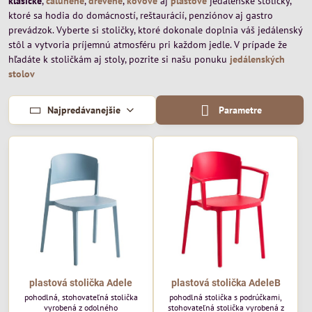
klasické
,
čalúnené
,
drevené
,
kovové
aj
plastové
jedálenské stoličky,
ktoré sa hodia do domácností, reštaurácií, penziónov aj gastro
prevádzok. Vyberte si stoličky, ktoré dokonale doplnia váš jedálenský
stôl a vytvoria príjemnú atmosféru pri každom jedle. V prípade že
hľadáte k stoličkám aj stoly, pozrite si našu ponuku
jedálenských
stolov
Najpredávanejšie
Parametre
plastová stolička Adele
plastová stolička AdeleB
pohodlná, stohovateľná stolička
pohodlná stolička s podrúčkami,
vyrobená z odolného
stohovateľná stolička vyrobená z