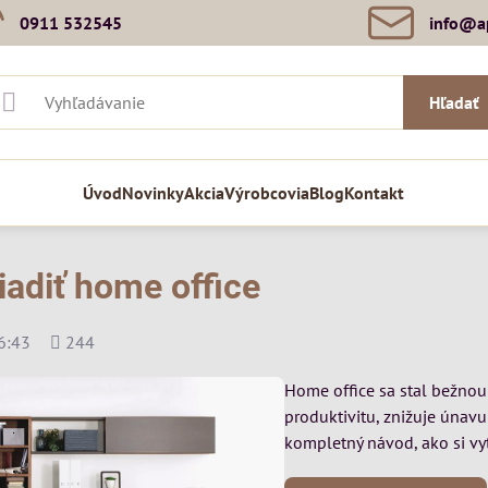
0911 532545
info​@a
Hľadať
Úvod
Novinky
Akcia
Výrobcovia
Blog
Kontakt
iadiť home office
Počet
6:43
244
zobrazení
Home office sa stal bežnou 
produktivitu, znižuje únavu
kompletný návod, ako si vy