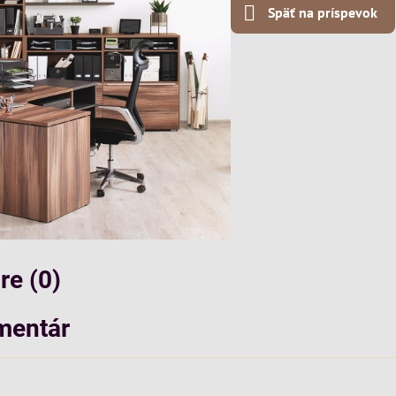
Späť na príspevok
e (0)
mentár