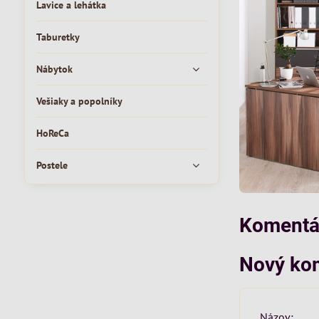
Lavice a lehátka
Taburetky
Nábytok
Vešiaky a popolníky
HoReCa
Postele
Komentár
Nový ko
Názov: