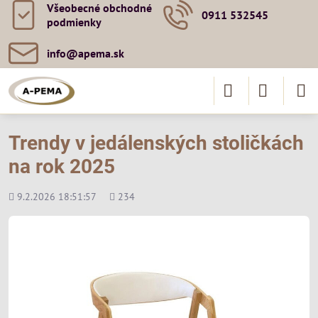
Všeobecné obchodné
0911 532545
podmienky
info​@apema​.sk
Trendy v jedálenských stoličkách
na rok 2025
Pridané
Počet
9.2.2026 18:51:57
234
zobrazení