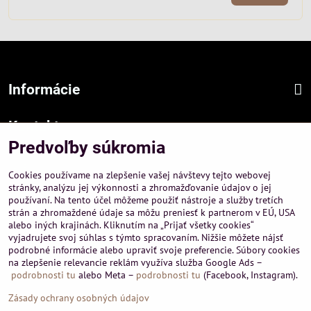
Informácie
Kontakt
Predvoľby súkromia
Sídlo firmy :
A-PEMA, s.r.o.
Cookies používame na zlepšenie vašej návštevy tejto webovej
Hurbanová 3807/21, 03601 Martin
stránky, analýzu jej výkonnosti a zhromažďovanie údajov o jej
používaní. Na tento účel môžeme použiť nástroje a služby tretích
Prevádzka a obchodné informácie :
strán a zhromaždené údaje sa môžu preniesť k partnerom v EÚ, USA
A-PEMA, s.r.o.
alebo iných krajinách. Kliknutím na „Prijať všetky cookies“
Severná 14, 03601 Martin
vyjadrujete svoj súhlas s týmto spracovaním. Nižšie môžete nájsť
podrobné informácie alebo upraviť svoje preferencie. Súbory cookies
+421 911 532545
na zlepšenie relevancie reklám využíva služba Google Ads –
+421 903 807209
podrobnosti tu
alebo Meta –
podrobnosti tu
(Facebook, Instagram).
Zásady ochrany osobných údajov