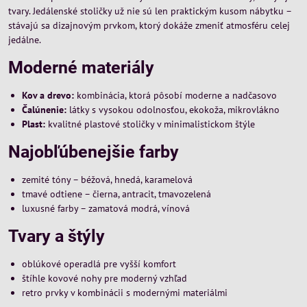
tvary. Jedálenské stoličky už nie sú len praktickým kusom nábytku –
stávajú sa dizajnovým prvkom, ktorý dokáže zmeniť atmosféru celej
jedálne.
Moderné materiály
Kov a drevo:
kombinácia, ktorá pôsobí moderne a nadčasovo
Čalúnenie:
látky s vysokou odolnosťou, ekokoža, mikrovlákno
Plast:
kvalitné plastové stoličky v minimalistickom štýle
Najobľúbenejšie farby
zemité tóny – béžová, hnedá, karamelová
tmavé odtiene – čierna, antracit, tmavozelená
luxusné farby – zamatová modrá, vínová
Tvary a štýly
oblúkové operadlá pre vyšší komfort
štíhle kovové nohy pre moderný vzhľad
retro prvky v kombinácii s modernými materiálmi