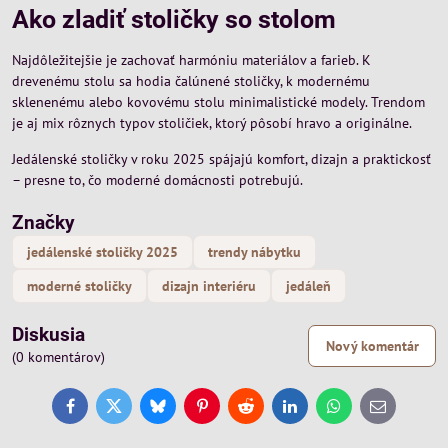
Ako zladiť stoličky so stolom
Najdôležitejšie je zachovať harmóniu materiálov a farieb. K
drevenému stolu sa hodia čalúnené stoličky, k modernému
sklenenému alebo kovovému stolu minimalistické modely. Trendom
je aj mix rôznych typov stoličiek, ktorý pôsobí hravo a originálne.
Jedálenské stoličky v roku 2025 spájajú komfort, dizajn a praktickosť
– presne to, čo moderné domácnosti potrebujú.
Značky
jedálenské stoličky 2025
trendy nábytku
moderné stoličky
dizajn interiéru
jedáleň
Diskusia
Nový komentár
(0 komentárov)
Facebook
Twitter
Bluesky
Pinterest
Reddit
LinkedIn
WhatsApp
E-
mail