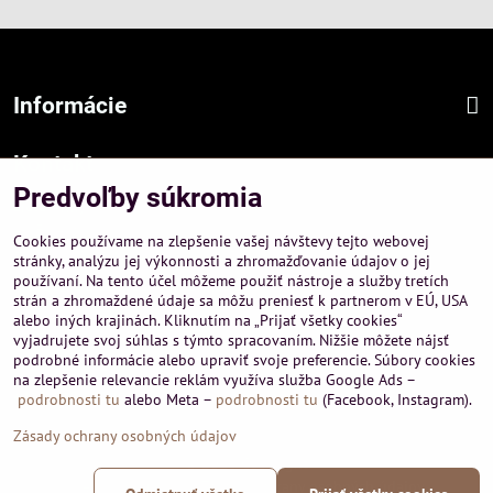
Informácie
Kontakt
Predvoľby súkromia
Sídlo firmy :
A-PEMA, s.r.o.
Cookies používame na zlepšenie vašej návštevy tejto webovej
Hurbanová 3807/21, 03601 Martin
stránky, analýzu jej výkonnosti a zhromažďovanie údajov o jej
používaní. Na tento účel môžeme použiť nástroje a služby tretích
Prevádzka a obchodné informácie :
strán a zhromaždené údaje sa môžu preniesť k partnerom v EÚ, USA
A-PEMA, s.r.o.
alebo iných krajinách. Kliknutím na „Prijať všetky cookies“
Severná 14, 03601 Martin
vyjadrujete svoj súhlas s týmto spracovaním. Nižšie môžete nájsť
podrobné informácie alebo upraviť svoje preferencie. Súbory cookies
+421 911 532545
na zlepšenie relevancie reklám využíva služba Google Ads –
+421 903 807209
podrobnosti tu
alebo Meta –
podrobnosti tu
(Facebook, Instagram).
Zásady ochrany osobných údajov
©
2026
Copyright
Predvoľby súkromia
Zásady ochrany osobných údajov