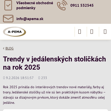
Všeobecné obchodné
0911 532545
podmienky
info​@apema​.sk
BLOG
Trendy v jedálenských stoličkách
na rok 2025
Pridané
Počet
9.2.2026 18:51:57
233
zobrazení
Rok 2025 prináša do interiérových trendov nové materiály, farby aj
tvary. Jedálenské stoličky už nie sú len praktickým kusom nábytku –
stávajú sa dizajnovým prvkom, ktorý dokáže zmeniť atmosféru celej
jedálne.