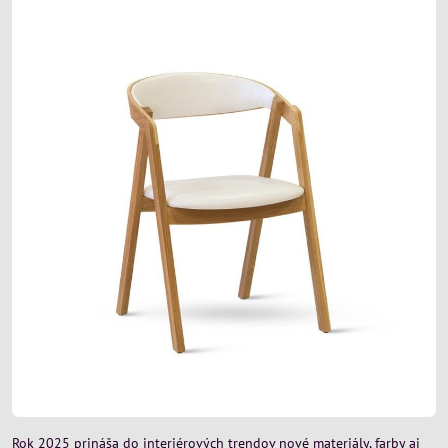
Rok 2025 prináša do interiérových trendov nové materiály, farby aj