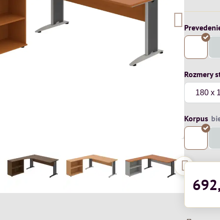
Prevedeni
Rozmery s
Korpus
692