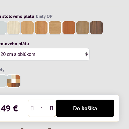
e stolového plátu
tolového plátu
,49 €
Do košíka