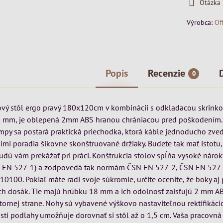
Otázka
Výrobca:
Of
Popis
Recenzie
0
ový stôl ergo pravý 180x120cm v kombinácii s odkladacou skrinko
5 mm, je oblepená 2mm ABS hranou chrániacou pred poškodením.
ampy sa postará praktická priechodka, ktorá káble jednoducho zve
nimi poradia šikovne skonštruované držiaky. Budete tak mať istotu,
dú vám prekážať pri práci. Konštrukcia stolov spĺňa vysoké nároky
 EN 527-1) a zodpovedá tak normám ČSN EN 527-2, ČSN EN 527
100. Pokiaľ máte radi svoje súkromie, určite oceníte, že boky aj 
ch dosák. Tie majú hrúbku 18 mm a ich odolnosť zaisťujú 2 mm A
tornej strane. Nohy sú vybavené výškovo nastaviteľnou rektifikáci
sti podlahy umožňuje dorovnať si stôl až o 1,5 cm. Vaša pracovná