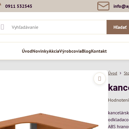
0911 532545
info​@a
Hľadať
Úvod
Novinky
Akcia
Výrobcovia
Blog
Kontakt
Úvod
St
kanc
Hodnoten
kancelársk
odkladaco
ABS hrano