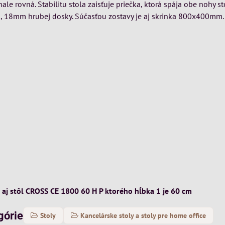
le rovná. Stabilitu stola zaisťuje priečka, ktorá spája obe nohy sto
j, 18mm hrubej dosky. Súčasťou zostavy je aj skrinka 800x400mm.
j stôl CROSS CE 1800 60 H P ktorého hĺbka 1 je 60 cm
górie
Stoly
Kancelárske stoly a stoly pre home office