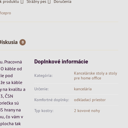
 k produktu
Strážny pes
Doručenia
ficepro
Diskusia
0
Doplnkové informácie
u. Pracovná
 O káble od
Kancelárske stoly a stoly
die pod
Kategória:
pre home office
 že sa káble
 na kvalitu a
Určenie:
kancelária
-3, ČSN
Komfortné doplnky:
odkladací priestor
priečka sú
BS hrany na
Typ kostry:
2 kovové nohy
ou, čo vám v
 plocha tak