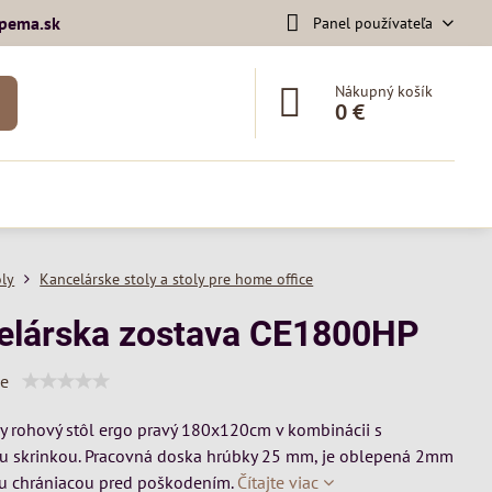
pema​.sk
Panel používateľa
Nákupný košík
0 €
oly
Kancelárske stoly a stoly pre home office
elárska zostava CE1800HP
ie
y rohový stôl ergo pravý 180x120cm v kombinácii s
u skrinkou. Pracovná doska hrúbky 25 mm, je oblepená 2mm
u chrániacou pred poškodením.
Čítajte viac