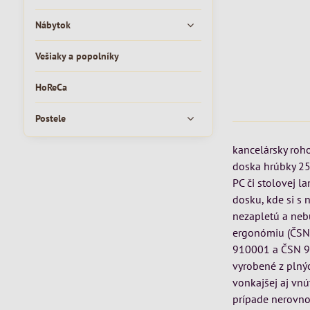
Nábytok
Vešiaky a popolníky
HoReCa
Postele
kancelársky roh
doska hrúbky 2
PC či stolovej l
dosku, kde si s 
nezapletú a nebu
ergonómiu (ČSN
910001 a ČSN 910
vyrobené z plný
vonkajšej aj vnú
prípade nerovno