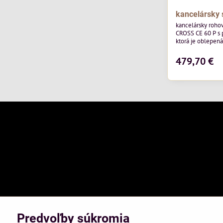
kancelársky 
kancelársky roho
CROSS CE 60 P s
ktorá je oblepen
pred poškodením
479,70 €
Predvoľby súkromia