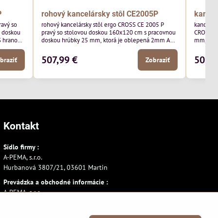
P
rohový kancelársky stôl CE2005P
kancel
ravý so
rohový kancelársky stôl ergo CROSS CE 2005 P
kancelár
u doskou
pravý so stolovou doskou 160x120 cm s pracovnou
CROSS CE
S hranou
doskou hrúbky 25 mm, ktorá je oblepená 2mm ABS
mm, kto
hranou chrániacou pred poškodením. Kovová noha
chrániac
je dostupná v sivej alebo čiernej farbe.
507,99 €
506,7
braziť
Zobraziť
Kontakt
Sídlo firmy :
A-PEMA, s.r.o.
Hurbanová 3807/21, 03601 Martin
Prevádzka a obchodné informácie :
A-PEMA, s.r.o.
Severná 14, 03601 Martin
+421 911 532545