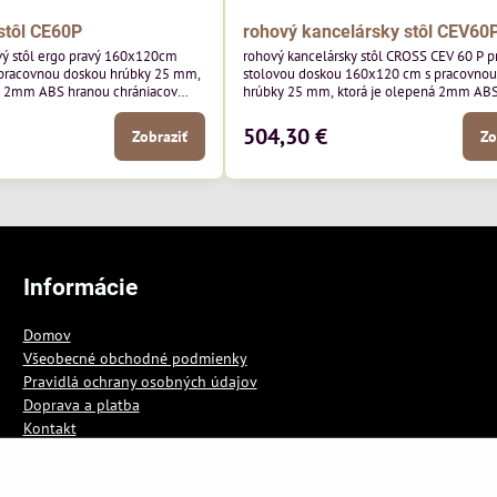
stôl CE60P
rohový kancelársky stôl CEV60
vý stôl ergo pravý 160x120cm
rohový kancelársky stôl CROSS CEV 60 P p
 pracovnou doskou hrúbky 25 mm,
stolovou doskou 160x120 cm s pracovno
á 2mm ABS hranou chrániacov
hrúbky 25 mm, ktorá je olepená 2mm AB
.
chrániacou pred poškodením.
504,30 €
Zobraziť
Zo
Informácie
Domov
Všeobecné obchodné podmienky
Pravidlá ochrany osobných údajov
Doprava a platba
Kontakt
Blog