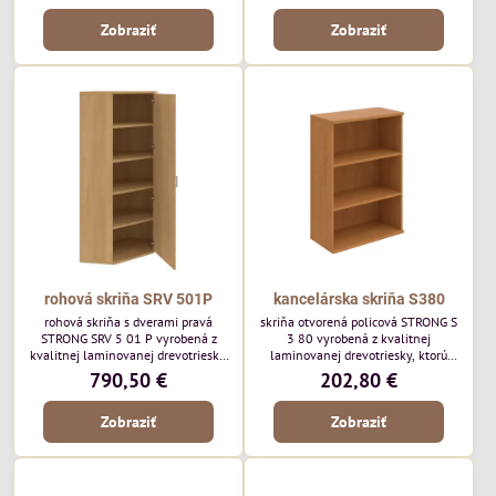
25mm a na prednej strane je 2mm
hrúbku 25mm a na prednej strane
Zobraziť
Zobraziť
ABS hrana.
je 2mm ABS hrana.
rohová skriňa SRV 501P
kancelárska skriňa S380
rohová skriňa s dverami pravá
skriňa otvorená policová STRONG S
STRONG SRV 5 01 P vyrobená z
3 80 vyrobená z kvalitnej
kvalitnej laminovanej drevotriesky,
laminovanej drevotriesky, ktorú
ktorú ponúkame v 8 farebných
ponúkame v 8 farebných odtieňoch.
790,50 €
202,80 €
odtieňoch. Vrchná doska a dno majú
Vrchná doska a dno majú hrúbku
hrúbku 25mm a na prednej strane
25mm a na prednej strane je 2mm
Zobraziť
Zobraziť
je 2mm ABS hrana.
ABS hrana.