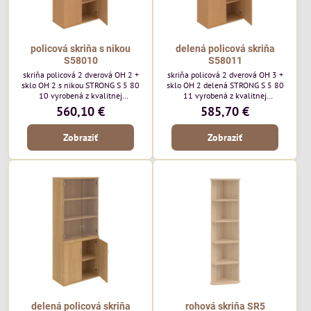
policová skriňa s nikou
delená policová skriňa
S58010
S58011
skriňa policová 2 dverová OH 2 +
skriňa policová 2 dverová OH 3 +
sklo OH 2 s nikou STRONG S 5 80
sklo OH 2 delená STRONG S 5 80
10 vyrobená z kvalitnej
11 vyrobená z kvalitnej
laminovanej drevotriesky. Vrchná
laminovanej drevotriesky. Vrchná
560,10 €
585,70 €
doska a dno majú hrúbku 25mm a
doska a dno majú hrúbku 25mm a
na prednej strane je 2mm ABS
na prednej strane je 2mm ABS
Zobraziť
Zobraziť
hrana.
hrana.
delená policová skriňa
rohová skriňa SR5