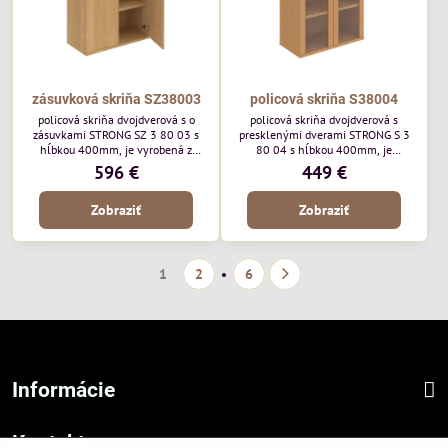
zásuvková skriňa SZ38003
policová skriňa S38004
policová skriňa dvojdverová s o
policová skriňa dvojdverová s
zásuvkami STRONG SZ 3 80 03 s
presklenými dverami STRONG S 3
hĺbkou 400mm, je vyrobená z
80 04 s hĺbkou 400mm, je
kvalitnej laminovanej drevotriesky,
vyrobená z kvalitnej laminovanej
596 €
449 €
ktorú ponúkame v 8 farebných
drevotriesky, ktorú ponúkame v 8
odtieňoch. Vrchná doska a dno majú
farebných odtieňoch. Vrchná doska
Zobraziť
Zobraziť
hrúbku 25mm a na prednej strane
a dno majú hrúbku 25mm a na
je 2mm ABS hrana.
prednej strane je 2mm ABS hrana.
1
2
6
Informácie
Kontakt