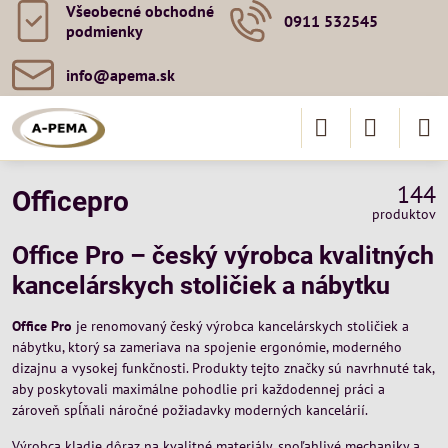
Všeobecné obchodné
0911 532545
podmienky
info​@apema​.sk
144
Officepro
produktov
Office Pro – český výrobca kvalitných
kancelárskych stoličiek a nábytku
Office Pro
je renomovaný český výrobca kancelárskych stoličiek a
nábytku, ktorý sa zameriava na spojenie ergonómie, moderného
dizajnu a vysokej funkčnosti. Produkty tejto značky sú navrhnuté tak,
aby poskytovali maximálne pohodlie pri každodennej práci a
zároveň spĺňali náročné požiadavky moderných kancelárií.
Výrobca kladie dôraz na kvalitné materiály, spoľahlivé mechaniky a