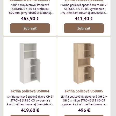
skriňa dvojdverová šatníková
skriňa policová spodná dvere OH 2
STRONG S 5 80 61 s hĺbkou
STRONG S 5 80 03 vyrobená z
600mm, je vyrobená z kvalitnej
kvalitnej laminovanej drevotriesky,
laminovanej drevotriesky, ktorú
ktorú ponúkame v 8 farebných
465,90 €
411,40 €
ponúkame v 8 farebných odtieňoch.
odtieňoch. Vrchná doska a dno majú
Vrchná doska a dno majú hrúbku
hrúbku 25mm a na prednej strane
Zobraziť
Zobraziť
25mm a na prednej strane je 2mm
je 2mm ABS hrana.
ABS hrana.
skriňa policová S58004
skriňa policová S58005
skriňa policová spodná dvere OH 3
skriňa policová dvojdverová OH 2 +
STRONG S 5 80 03 vyrobená z
OH 2 s nikou STRONG S 5 80 05
kvalitnej laminovanej drevotriesky.
vyrobená z kvalitnej laminovanej
V hornej časti je otvorená skriňa s
drevotriesky. Vrchná doska a dno
419,60 €
496 €
jednou policou. V spodnej časti je
majú hrúbku 25mm a na prednej
skriňa s dverami a 2 policami.
strane je 2mm ABS hrana.