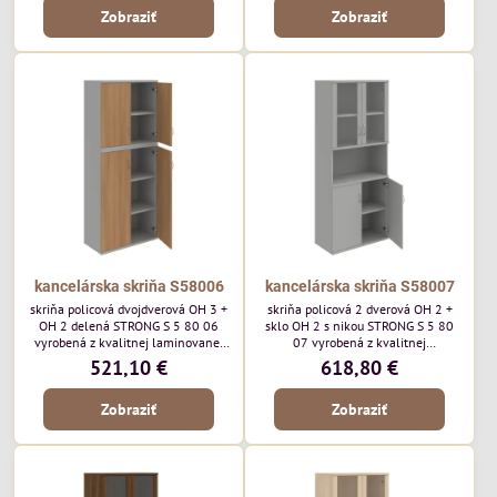
Zobraziť
Zobraziť
kancelárska skriňa S58006
kancelárska skriňa S58007
skriňa policová dvojdverová OH 3 +
skriňa policová 2 dverová OH 2 +
OH 2 delená STRONG S 5 80 06
sklo OH 2 s nikou STRONG S 5 80
vyrobená z kvalitnej laminovanej
07 vyrobená z kvalitnej
drevotriesky. Vrchná doska a dno
laminovanej drevotriesky. Vrchná
521,10 €
618,80 €
majú hrúbku 25mm a na prednej
doska a dno majú hrúbku 25mm a
strane je 2mm ABS hrana.
na prednej strane je 2mm ABS
Zobraziť
Zobraziť
hrana.