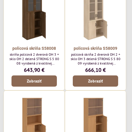
policová skriňa S58008
policová skriňa S58009
skriňa policová 2 dverová OH 3 +
policová skriňa 2 dverová OH 2 +
sklo OH 2 delená STRONG S 5 80
sklo OH 3 delená STRONG S 5 80
08 vyrobená z kvalitnej
09 vyrobená z kvalitnej
laminovanej drevotriesky. Vrchná
laminovanej drevotriesky. Vrchná
643,90 €
666,10 €
doska a dno majú hrúbku 25mm a
doska a dno majú hrúbku 25mm a
na prednej strane je 2mm ABS
na prednej strane je 2mm ABS
Zobraziť
Zobraziť
hrana.
hrana.