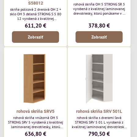
S58012
rohová skriňa OH 5 STRONG SR 5
vyrobená z kvalitnej laminovanej
skriňa policová 2 dverová OH 2 +
drevotriesky, ktorú ponúkame v 8
sklo OH 3 delená STRONG S 5 80
farebných odtieňoch. Vrchná doska
12 vyrobená z kvalitnej
a dno majú hrúbku 25mm a na
laminovanej drevotriesky. Vrchná
611,20 €
378,80 €
prednej strane je 2mm ABS hrana.
doska a dno majú hrúbku 25mm a
na prednej strane je 2mm ABS
Zobraziť
Zobraziť
hrana.
rohová skriňa SRV5
rohová skriňa SRV 501L
rohová skriňa vnútorná OH 5
rohová skriňa s dverami ľavá
STRONG SRV 5 vyrobená z kvalitnej
STRONG SRV 5 01 L vyrobená z
laminovanej drevotriesky, ktorú
kvalitnej laminovanej drevotriesky,
ponúkame v 8 farebných odtieňoch.
ktorú ponúkame v 8 farebných
636,80 €
790,50 €
Vrchná doska a dno majú hrúbku
odtieňoch. Vrchná doska a dno majú