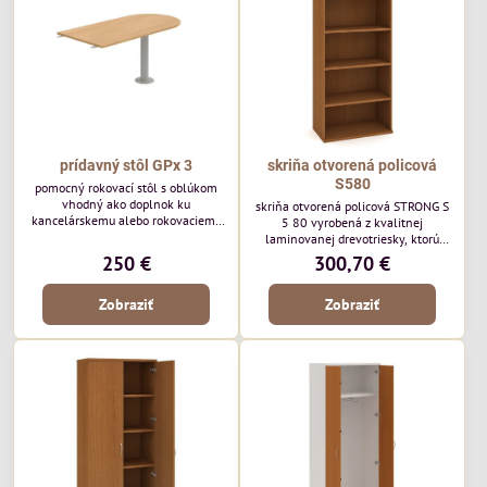
prídavný stôl GPx 3
skriňa otvorená policová
S580
pomocný rokovací stôl s oblúkom
vhodný ako doplnok ku
skriňa otvorená policová STRONG S
kancelárskemu alebo rokovaciemu
5 80 vyrobená z kvalitnej
stolu. V ponuke sú dve dĺžky stola a
laminovanej drevotriesky, ktorú
to 1200 a 1600 mm. Stôl podobiera
ponúkame v 8 farebných odtieňoch.
250 €
300,70 €
kovová nastaviteľná noha v sivej
Vrchná doska a dno majú hrúbku
alebo čiernej farbe.
25mm a na prednej strane je 2mm
Zobraziť
Zobraziť
ABS hrana.