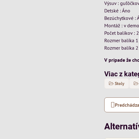
Výsuv : guľôčko
Detské : Áno
Bezúchytkové : 
Montáž : v dem
Počet balíkov : 
Rozmer balíka 1
Rozmer balíka 2
V prípade že ch
Viac z kate
Stoly
Predchádza
Alternat