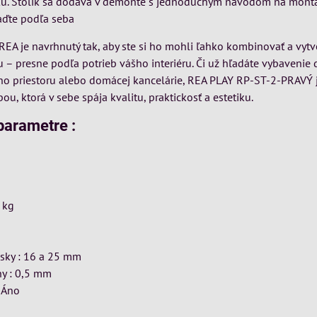
ku. Stolík sa dodáva v demonte s jednoduchým návodom na montá
aďte podľa seba
EA je navrhnutý tak, aby ste si ho mohli ľahko kombinovať a vytvo
 – presne podľa potrieb vášho interiéru. Či už hľadáte vybavenie 
ého priestoru alebo domácej kancelárie, REA PLAY RP-ST-2-PRAVÝ 
ou, ktorá v sebe spája kvalitu, praktickosť a estetiku.
parametre :
 kg
sky : 16 a 25 mm
y : 0,5 mm
: Áno