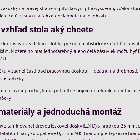
né zásuvky na pravej strane s guľôčkovým plnovýsuvom, vďaka kto
ete celú zásuvku a ľahko dosiahnete na jej obsah
 vzhľad stola aký chcete
lka zásuviek v dekore stolíka pre minimalistický vzhľad. Prispôsobt
kám. Môžete ho mať jednofarebný, alebo čelá zásuviek môžu byť f
bách.
čku v zadnej časti pod pracovnou doskou – ideálnu na drobnosti, 
acie potreby
ú pracovnú plochu, ktorá pohodlne pojme notebook, monitor, uče
môcky
 materiály a jednoduchá montáž
ený z laminovanej drevotrieskovej dosky (LDTD) s hrúbkou 25 mm, 
tabilitu. Hrany sú opatrené 0,5 mm ABS hranou pre lepšiu ochranu