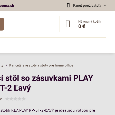
pema​.sk
Panel používateľa
Nákupný košík
0 €
oly
Kancelárske stoly a stoly pre home office
cí stôl so zásuvkami PLAY
T-2 Ľavý
ie
 stolík REA PLAY RP-ST-2-ĽAVÝ je ideálnou voľbou pre