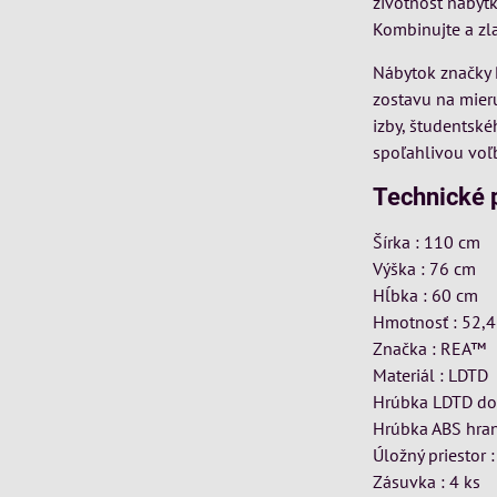
životnosť nábyt
Kombinujte a zl
Nábytok značky R
zostavu na mieru
izby, študentsk
spoľahlivou voľb
Technické 
Šírka : 110 cm
Výška : 76 cm
Hĺbka : 60 cm
Hmotnosť : 52,4
Značka : REA™
Materiál : LDTD
Hrúbka LDTD do
Hrúbka ABS hran
Úložný priestor 
Zásuvka : 4 ks