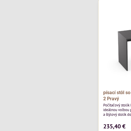
písací stôl 
2 Pravý
Počítačový stolí
ideálnou voľbou p
a štýlový stolík 
kancelárie. Jeho 
zásuvkách pôsobí
235,40 €
stolík nikdy nevy