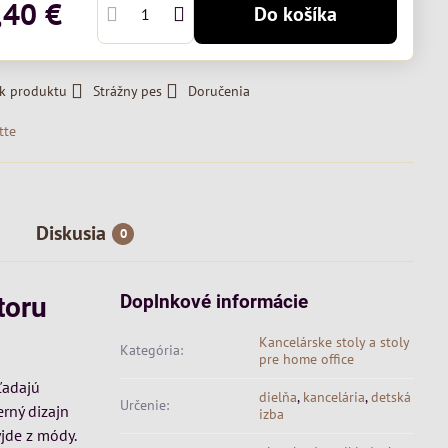
,40 €
Do košíka
 k produktu
Strážny pes
Doručenia
tte
Diskusia
0
Doplnkové informácie
toru
Kancelárske stoly a stoly
Kategória:
pre home office
ľadajú
dielňa
,
kancelária
,
detská
Určenie:
erný dizajn
izba
yjde z módy.