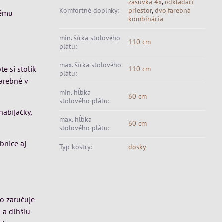
zásuvka 4x
,
odkladací
Komfortné doplnky:
priestor
,
dvojfarebná
rému
kombinácia
min. šírka stolového
110 cm
plátu:
max. šírka stolového
e si stolík
110 cm
plátu:
arebné v
min. hĺbka
60 cm
stolového plátu:
nabíjačky,
max. hĺbka
60 cm
stolového plátu:
bnice aj
Typ kostry:
dosky
čo zaručuje
 a dlhšiu