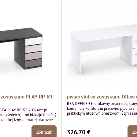
so zásuvkami PLAY RP-ST-
písací stôl so zásuvkami Office
REA OFFICE 69 je šikovný písací stôl, ktor
kombinuje komfortnú pracovnú plochu s
k REA PLAY RP-ST-2-PRAVÝ je
praktickým úložným priestorom. Štyri zás
re všetkých, ktorí hľadajú funkčný
poskytujú dostatok miesta na dokumenty,
do detskej izby, domácej pracovne či
kancelárske potreby či osobné veci, zatia
moderný dizajn bez úchytiek na
zabezpečí, že vaše dôležité položky zosta
 čisto a elegantne, vďaka čomu
326,70 €
Zobraziť
Zo
bezpečí.
jde z módy.