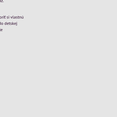
ž.
riť si vlastnú
do detskej
je