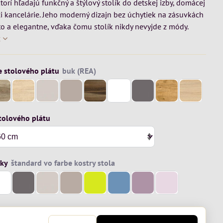
ktorí hľadajú funkčný a štýlový stolík do detskej izby, domácej
i kancelárie. Jeho moderný dizajn bez úchytiek na zásuvkách
to a elegantne, vďaka čomu stolík nikdy nevyjde z módy.
c
e stolového plátu
tolového plátu
vky