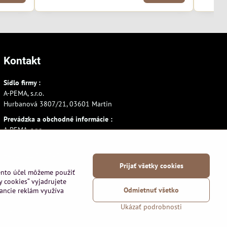
Kontakt
Sídlo firmy :
A-PEMA, s.r.o.
Hurbanová 3807/21, 03601 Martin
Prevádzka a obchodné informácie :
A-PEMA, s.r.o.
Severná 14, 03601 Martin
+421 911 532545
Prijať všetky cookies
+421 903 807209
tento účel môžeme použiť
y cookies“ vyjadrujete
Odmietnuť všetko
vancie reklám využíva
Ukázať podrobnosti
používania