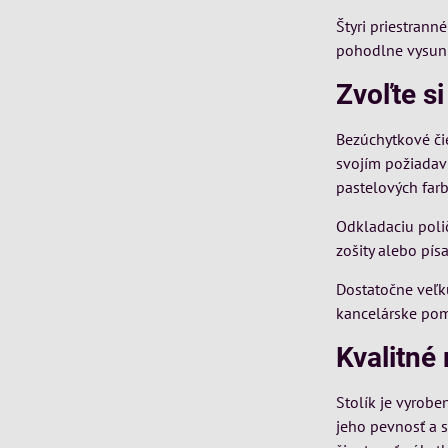
Štyri priestran
pohodlne vysuni
Zvoľte si
Bezúchytkové čie
svojím požiadav
pastelových far
Odkladaciu poli
zošity alebo pís
Dostatočne veľk
kancelárske po
Kvalitné
Stolík je vyrob
jeho pevnosť a s