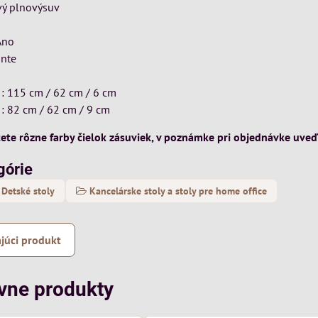
vý plnovýsuv
Áno
onte
2
 : 115 cm / 62 cm / 6 cm
 : 82 cm / 62 cm / 9 cm
cete rôzne farby čielok zásuviek, v poznámke pri objednávke uveď
górie
Detské stoly
Kancelárske stoly a stoly pre home office
júci produkt
ívne produkty