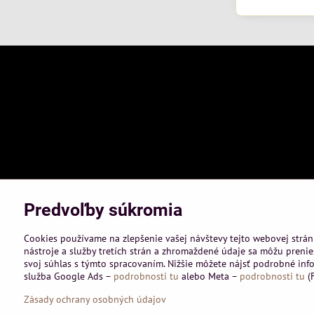
Predvoľby súkromia
Cookies používame na zlepšenie vašej návštevy tejto webovej strán
nástroje a služby tretích strán a zhromaždené údaje sa môžu prenies
svoj súhlas s týmto spracovaním. Nižšie môžete nájsť podrobné info
služba Google Ads –
podrobnosti tu
alebo Meta –
podrobnosti tu
(F
©
2026
Co
Zásady ochrany osobných údajov