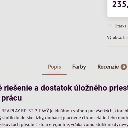
235
Otázka
Výrobca:
Eli
Popis
Farby
Recenzie
0
é riešenie a dostatok úložného pries
 prácu
k REA PLAY RP-ST-2-ĽAVÝ je ideálnou voľbou pre všetkých, ktorí h
ý stolík do detskej izby, domácej pracovne či kancelárie. Jeho mod
 zásuvkách pôsobí čisto a elegantne, vďaka čomu stolík nikdy nev