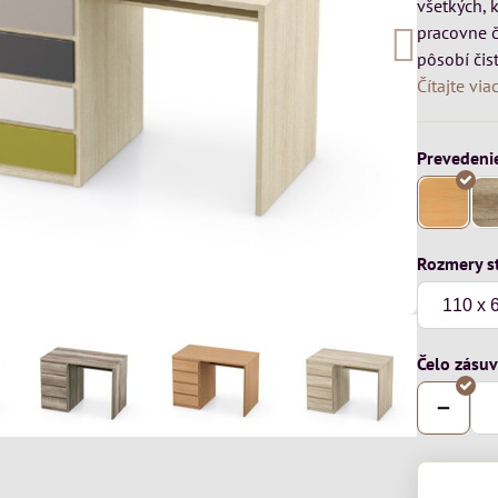
všetkých, 
pracovne č
pôsobí čis
Čítajte via
Prevedeni
Rozmery s
Čelo zásu