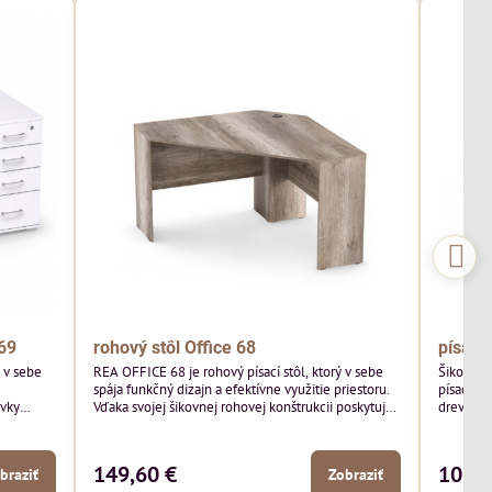
 69
rohový stôl Office 68
písací
ý v sebe
REA OFFICE 68 je rohový písací stôl, ktorý v sebe
Šikovný 
spája funkčný dizajn a efektívne využitie priestoru.
písací st
uvky
Vďaka svojej šikovnej rohovej konštrukcii poskytuje
drevotri
dostatok pracovnej plochy, pričom šetrí miesto v
využitie 
ľ čo zámok
miestnosti. Ideálny je najmä do domácich pracovní,
alebo zas
nú v
študentských izieb alebo menších kancelárií.
149,60 €
102,3
braziť
Zobraziť