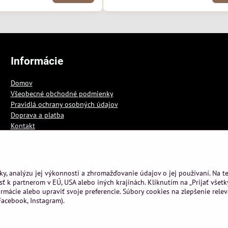
Informácie
Domov
Všeobecné obchodné podmienky
Pravidlá ochrany osobných údajov
Doprava a platba
Kontakt
Blog
ky, analýzu jej výkonnosti a zhromažďovanie údajov o jej používaní. Na 
ť k partnerom v EÚ, USA alebo iných krajinách. Kliknutím na „Prijať všetk
rmácie alebo upraviť svoje preferencie. Súbory cookies na zlepšenie rele
acebook, Instagram).
pyright
Predvoľby súkromia
Zásady ochrany osobných údajov
Podmienky 
Vytvorené pomocou:
BiznisWeb.sk