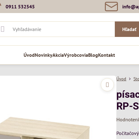
0911 532545
info​@a
Hľadať
Úvod
Novinky
Akcia
Výrobcovia
Blog
Kontakt
Úvod
St
písa
RP-S
Hodnoten
Počítačový