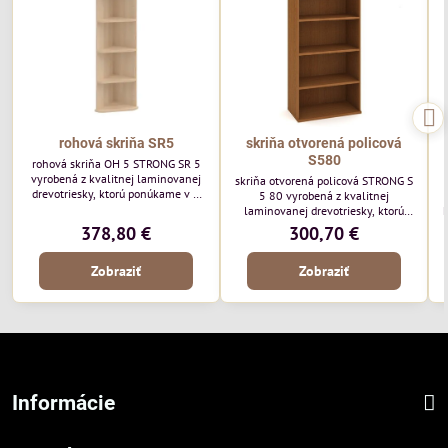
rohová skriňa SR5
skriňa otvorená policová
S580
rohová skriňa OH 5 STRONG SR 5
vyrobená z kvalitnej laminovanej
skriňa otvorená policová STRONG S
drevotriesky, ktorú ponúkame v 8
5 80 vyrobená z kvalitnej
farebných odtieňoch. Vrchná doska
laminovanej drevotriesky, ktorú
k
a dno majú hrúbku 25mm a na
ponúkame v 8 farebných odtieňoch.
378,80 €
300,70 €
prednej strane je 2mm ABS hrana.
Vrchná doska a dno majú hrúbku
o
25mm a na prednej strane je 2mm
Zobraziť
Zobraziť
ABS hrana.
Informácie