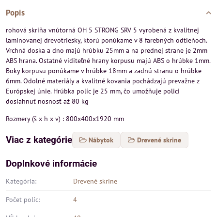
Popis
rohová skriňa vnútorná OH 5 STRONG SRV 5 vyrobená z kvalitnej
laminovanej drevotriesky, ktorú ponúkame v 8 farebných odtieňoch.
Vrchná doska a dno majú hrúbku 25mm a na prednej strane je 2mm
ABS hrana. Ostatné viditeľné hrany korpusu majú ABS o hrúbke 1mm.
Boky korpusu ponúkame v hrúbke 18mm a zadnú stranu o hrúbke
6mm. Odolné materiály a kvalitné kovania pochádzajú prevažne z
Európskej únie. Hrúbka políc je 25 mm, čo umožňuje polici
dosiahnuť nosnosť až 80 kg
Rozmery (š x h x v) : 800x400x1920 mm
Viac z kategórie
Nábytok
Drevené skrine
Doplnkové informácie
Kategória:
Drevené skrine
Počet políc:
4