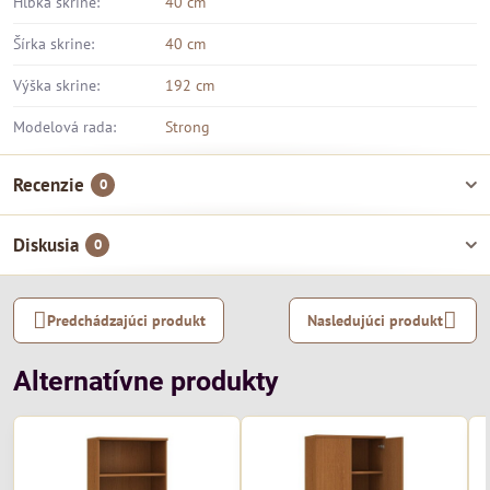
Hĺbka skrine:
40 cm
Šírka skrine:
40 cm
Výška skrine:
192 cm
Modelová rada:
Strong
Recenzie
0
Diskusia
0
Predchádzajúci produkt
Nasledujúci produkt
Alternatívne produkty