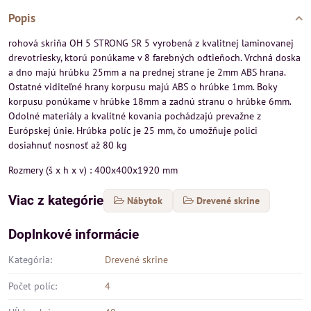
Popis
rohová skriňa OH 5 STRONG SR 5 vyrobená z kvalitnej laminovanej
drevotriesky, ktorú ponúkame v 8 farebných odtieňoch. Vrchná doska
a dno majú hrúbku 25mm a na prednej strane je 2mm ABS hrana.
Ostatné viditeľné hrany korpusu majú ABS o hrúbke 1mm. Boky
korpusu ponúkame v hrúbke 18mm a zadnú stranu o hrúbke 6mm.
Odolné materiály a kvalitné kovania pochádzajú prevažne z
Európskej únie. Hrúbka políc je 25 mm, čo umožňuje polici
dosiahnuť nosnosť až 80 kg
Rozmery (š x h x v) : 400x400x1920 mm
Viac z kategórie
Nábytok
Drevené skrine
Doplnkové informácie
Kategória:
Drevené skrine
Počet políc:
4