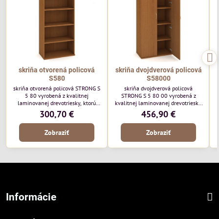
skriňa otvorená policová
skriňa dvojdverová policová
S580
S58000
skriňa otvorená policová STRONG S
skriňa dvojdverová policová
5 80 vyrobená z kvalitnej
STRONG S 5 80 00 vyrobená z
laminovanej drevotriesky, ktorú
kvalitnej laminovanej drevotriesky,
ponúkame v 8 farebných odtieňoch.
ktorú ponúkame v 8 farebných
300,70 €
456,90 €
Vrchná doska a dno majú hrúbku
odtieňoch. Vrchná doska a dno majú
p
25mm a na prednej strane je 2mm
hrúbku 25mm a na prednej strane
Zobraziť
Zobraziť
ABS hrana.
je 2mm ABS hrana.
Informácie